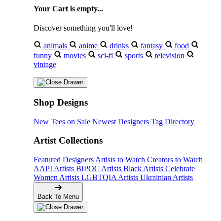
Your Cart is empty...
Discover something you'll love!
animals
anime
drinks
fantasy
food
funny
movies
sci-fi
sports
television
vintage
Shop Designs
New Tees on Sale
Newest Designers
Tag Directory
Artist Collections
Featured Designers
Artists to Watch
Creators to Watch
AAPI Artists
BIPOC Artists
Black Artists
Celebrate
Women Artists
LGBTQIA Artists
Ukrainian Artists
Back To Menu