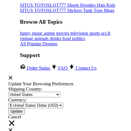
SITUS TOTOSLOT777
Shorts
Hoodies
Hats
Kids
SITUS TOTOSLOT777
Stickers
Tank Tops
Mugs
Browse All Topics
funny
music
anime
movies
television
sports
sci-fi
vintage
animals
drinks
food
politics
All Popular Designs
Support
Order Status
FAQ
Contact Us
Update Your Browsing Preferences
Shipping Country:
Currency:
Cancel