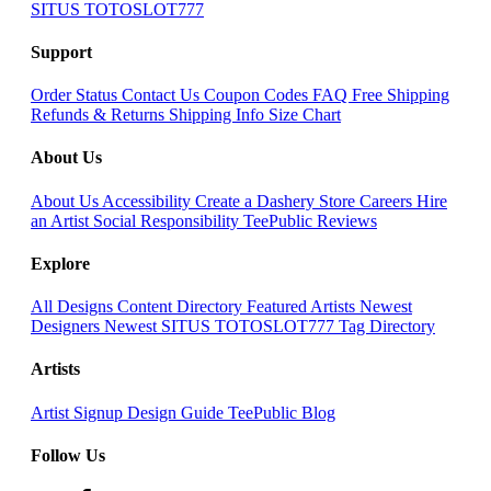
SITUS TOTOSLOT777
Support
Order Status
Contact Us
Coupon Codes
FAQ
Free Shipping
Refunds & Returns
Shipping Info
Size Chart
About Us
About Us
Accessibility
Create a Dashery Store
Careers
Hire
an Artist
Social Responsibility
TeePublic Reviews
Explore
All Designs
Content Directory
Featured Artists
Newest
Designers
Newest SITUS TOTOSLOT777
Tag Directory
Artists
Artist Signup
Design Guide
TeePublic Blog
Follow Us