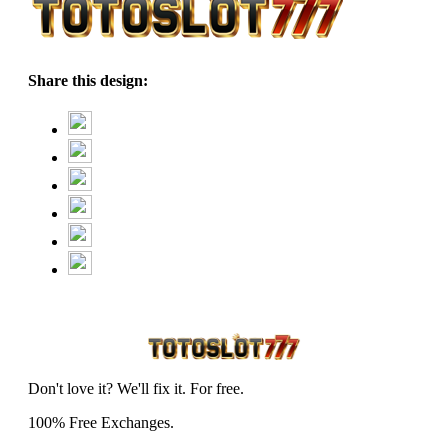
Share this design:
Don't love it? We'll fix it. For free.
100% Free Exchanges.