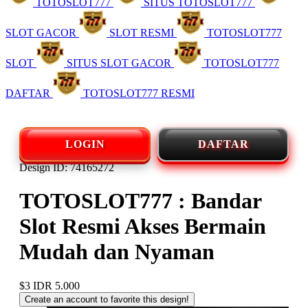
TOTOSLOT777
SITUS TOTOSLOT777
SLOT GACOR
SLOT RESMI
TOTOSLOT777
SLOT
SITUS SLOT GACOR
TOTOSLOT777
DAFTAR
TOTOSLOT777 RESMI
LOGIN
DAFTAR
Design ID: 74165272
TOTOSLOT777 : Bandar
Slot Resmi Akses Bermain
Mudah dan Nyaman
$3
IDR 5.000
Create an account to favorite this design!