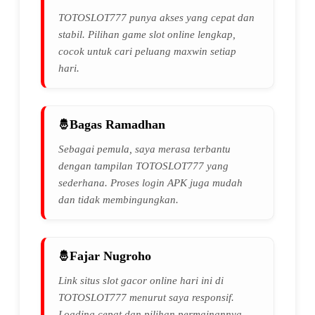
TOTOSLOT777 punya akses yang cepat dan
stabil. Pilihan game slot online lengkap,
cocok untuk cari peluang maxwin setiap
hari.
Bagas Ramadhan
Sebagai pemula, saya merasa terbantu
dengan tampilan TOTOSLOT777 yang
sederhana. Proses login APK juga mudah
dan tidak membingungkan.
Fajar Nugroho
Link situs slot gacor online hari ini di
TOTOSLOT777 menurut saya responsif.
Loading cepat dan pilihan permainannya