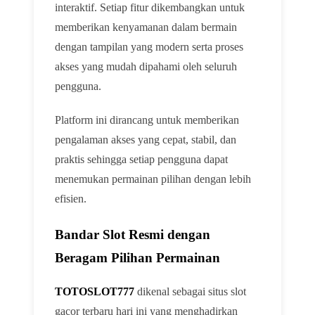
interaktif. Setiap fitur dikembangkan untuk
memberikan kenyamanan dalam bermain
dengan tampilan yang modern serta proses
akses yang mudah dipahami oleh seluruh
pengguna.
Platform ini dirancang untuk memberikan
pengalaman akses yang cepat, stabil, dan
praktis sehingga setiap pengguna dapat
menemukan permainan pilihan dengan lebih
efisien.
Bandar Slot Resmi dengan
Beragam Pilihan Permainan
TOTOSLOT777
dikenal sebagai situs slot
gacor terbaru hari ini yang menghadirkan