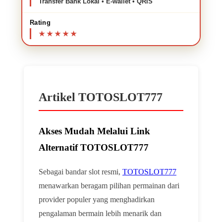
Transfer Bank Lokal • E-wallet • QRIS
Rating
Artikel TOTOSLOT777
Akses Mudah Melalui Link
Alternatif TOTOSLOT777
Sebagai bandar slot resmi,
TOTOSLOT777
menawarkan beragam pilihan permainan dari
provider populer yang menghadirkan
pengalaman bermain lebih menarik dan