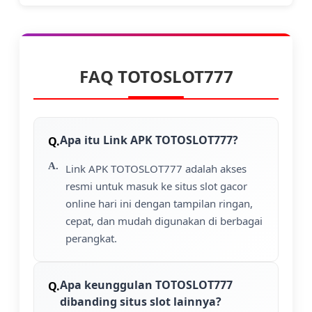
FAQ TOTOSLOT777
Apa itu Link APK TOTOSLOT777?
Link APK TOTOSLOT777 adalah akses
resmi untuk masuk ke situs slot gacor
online hari ini dengan tampilan ringan,
cepat, dan mudah digunakan di berbagai
perangkat.
Apa keunggulan TOTOSLOT777
dibanding situs slot lainnya?