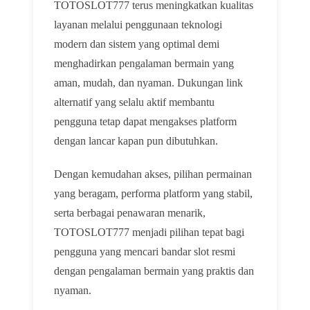
TOTOSLOT777 terus meningkatkan kualitas
layanan melalui penggunaan teknologi
modern dan sistem yang optimal demi
menghadirkan pengalaman bermain yang
aman, mudah, dan nyaman. Dukungan link
alternatif yang selalu aktif membantu
pengguna tetap dapat mengakses platform
dengan lancar kapan pun dibutuhkan.
Dengan kemudahan akses, pilihan permainan
yang beragam, performa platform yang stabil,
serta berbagai penawaran menarik,
TOTOSLOT777 menjadi pilihan tepat bagi
pengguna yang mencari bandar slot resmi
dengan pengalaman bermain yang praktis dan
nyaman.