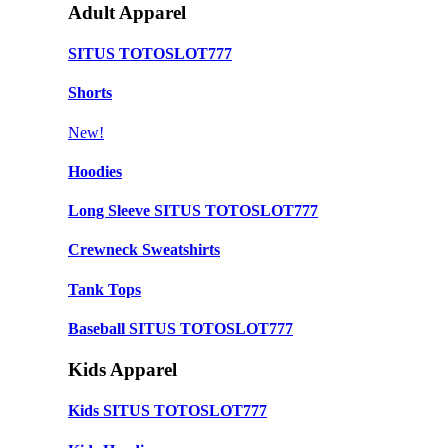
Adult Apparel
SITUS TOTOSLOT777
Shorts
New!
Hoodies
Long Sleeve SITUS TOTOSLOT777
Crewneck Sweatshirts
Tank Tops
Baseball SITUS TOTOSLOT777
Kids Apparel
Kids SITUS TOTOSLOT777