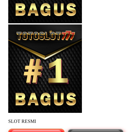
SLOT RESMI