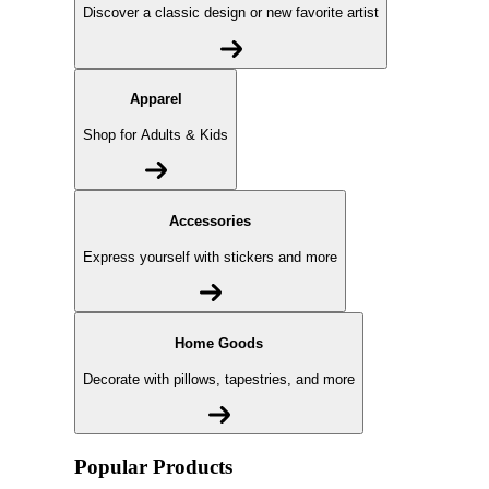
Discover a classic design or new favorite artist
Apparel
Shop for Adults & Kids
Accessories
Express yourself with stickers and more
Home Goods
Decorate with pillows, tapestries, and more
Popular Products