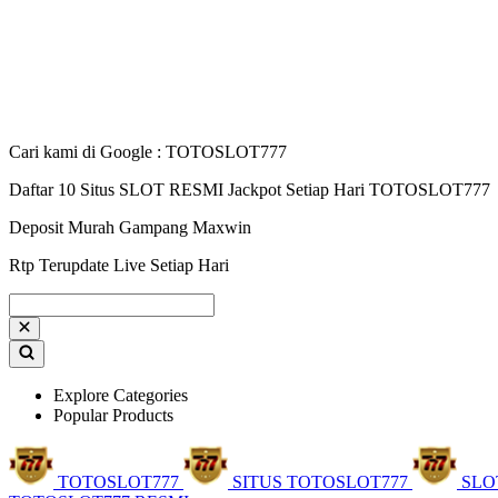
Cari kami di Google : TOTOSLOT777
Daftar 10 Situs SLOT RESMI Jackpot Setiap Hari TOTOSLOT777
Deposit Murah Gampang Maxwin
Rtp Terupdate Live Setiap Hari
Explore Categories
Popular Products
TOTOSLOT777
SITUS TOTOSLOT777
SLO