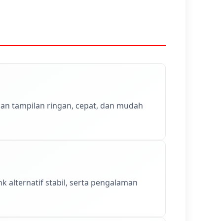
gan tampilan ringan, cepat, dan mudah
 alternatif stabil, serta pengalaman