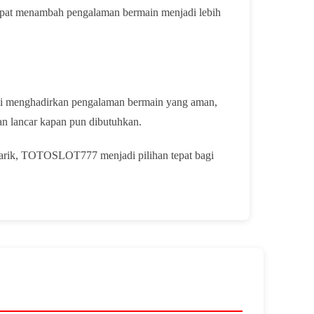
dapat menambah pengalaman bermain menjadi lebih
mi menghadirkan pengalaman bermain yang aman,
an lancar kapan pun dibutuhkan.
narik, TOTOSLOT777 menjadi pilihan tepat bagi