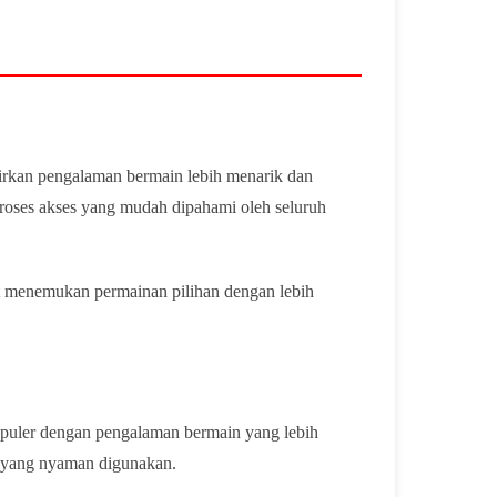
rkan pengalaman bermain lebih menarik dan
roses akses yang mudah dipahami oleh seluruh
at menemukan permainan pilihan dengan lebih
 populer dengan pengalaman bermain yang lebih
n yang nyaman digunakan.