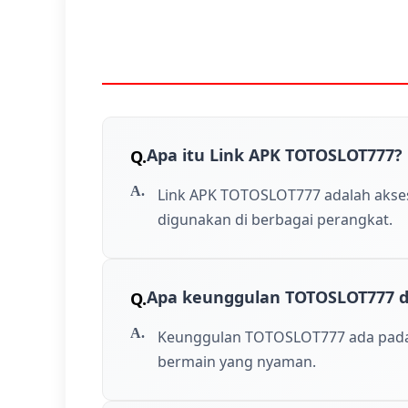
Apa itu Link APK TOTOSLOT777?
Link APK TOTOSLOT777 adalah akses 
digunakan di berbagai perangkat.
Apa keunggulan TOTOSLOT777 dib
Keunggulan TOTOSLOT777 ada pada aks
bermain yang nyaman.