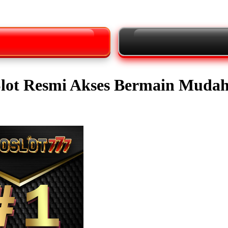
ot Resmi Akses Bermain Muda