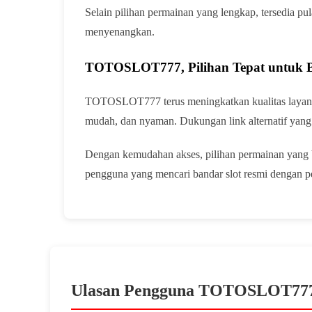
Selain pilihan permainan yang lengkap, tersedia 
menyenangkan.
TOTOSLOT777, Pilihan Tepat untuk
TOTOSLOT777 terus meningkatkan kualitas layana
mudah, dan nyaman. Dukungan link alternatif yang
Dengan kemudahan akses, pilihan permainan yang b
pengguna yang mencari bandar slot resmi dengan 
Ulasan Pengguna TOTOSLOT77