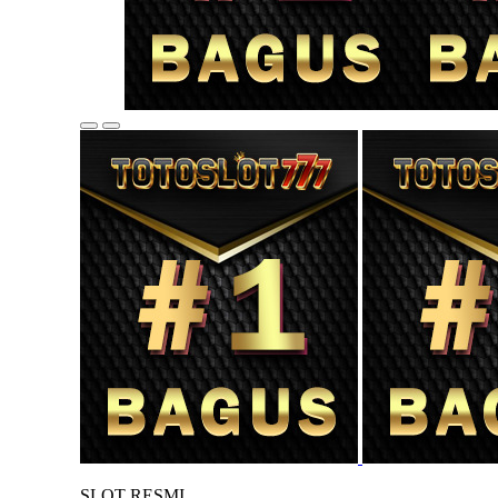
SLOT RESMI