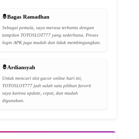
Bagas Ramadhan
Sebagai pemula, saya merasa terbantu dengan
tampilan TOTOSLOT777 yang sederhana. Proses
login APK juga mudah dan tidak membingungkan.
Ardiansyah
Untuk mencari slot gacor online hari ini,
TOTOSLOT777 jadi salah satu pilihan favorit
saya karena update, cepat, dan mudah
digunakan.