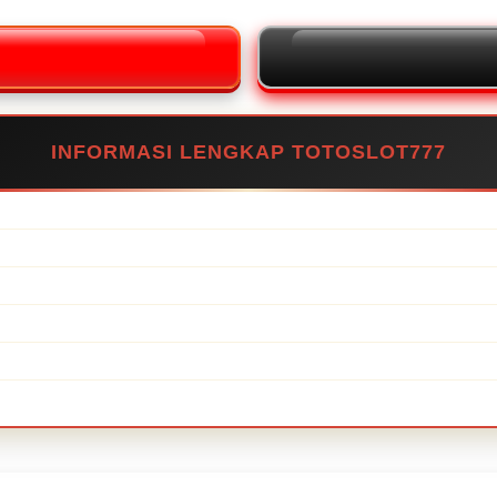
INFORMASI LENGKAP TOTOSLOT777