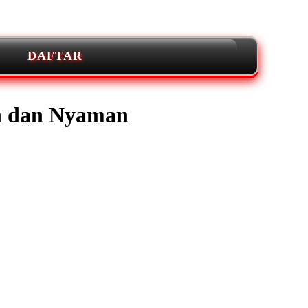
DAFTAR
h dan Nyaman