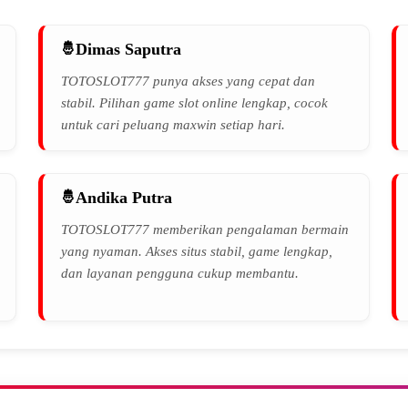
Dimas Saputra
TOTOSLOT777 punya akses yang cepat dan
stabil. Pilihan game slot online lengkap, cocok
untuk cari peluang maxwin setiap hari.
Andika Putra
TOTOSLOT777 memberikan pengalaman bermain
yang nyaman. Akses situs stabil, game lengkap,
dan layanan pengguna cukup membantu.