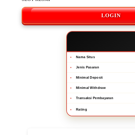
LOGIN
Nama Situs
Jenis Pasaran
Minimal Deposit
Minimal Withdraw
Transaksi Pembayaran
Rating