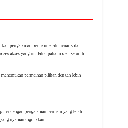
rkan pengalaman bermain lebih menarik dan
roses akses yang mudah dipahami oleh seluruh
at menemukan permainan pilihan dengan lebih
 populer dengan pengalaman bermain yang lebih
n yang nyaman digunakan.