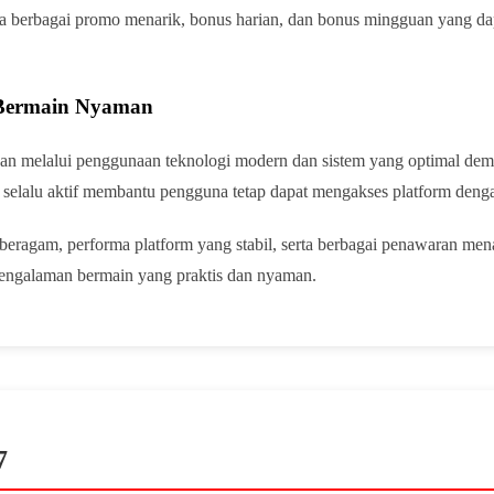
pula berbagai promo menarik, bonus harian, dan bonus mingguan yang 
 Bermain Nyaman
n melalui penggunaan teknologi modern dan sistem yang optimal de
 selalu aktif membantu pengguna tetap dapat mengakses platform deng
eragam, performa platform yang stabil, serta berbagai penawaran me
pengalaman bermain yang praktis dan nyaman.
7