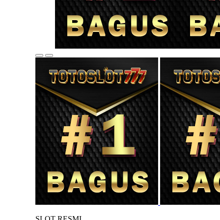
SLOT RESMI