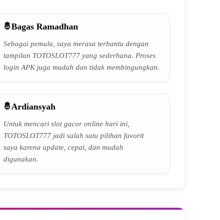
Bagas Ramadhan
Sebagai pemula, saya merasa terbantu dengan
tampilan TOTOSLOT777 yang sederhana. Proses
login APK juga mudah dan tidak membingungkan.
Ardiansyah
Untuk mencari slot gacor online hari ini,
TOTOSLOT777 jadi salah satu pilihan favorit
saya karena update, cepat, dan mudah
digunakan.