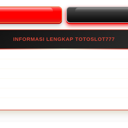
INFORMASI LENGKAP TOTOSLOT777