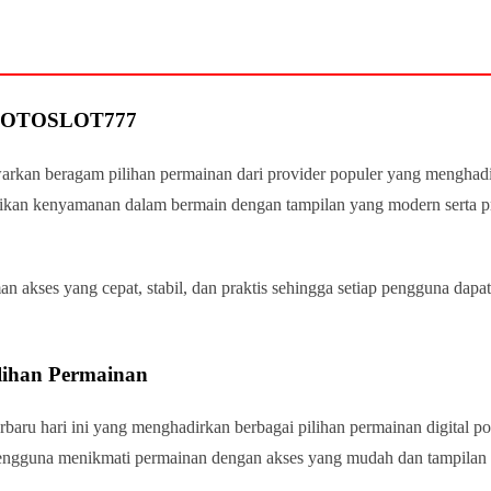
if TOTOSLOT777
rkan beragam pilihan permainan dari provider populer yang menghadi
erikan kenyamanan dalam bermain dengan tampilan yang modern serta p
n akses yang cepat, stabil, dan praktis sehingga setiap pengguna dap
lihan Permainan
terbaru hari ini yang menghadirkan berbagai pilihan permainan digital
u pengguna menikmati permainan dengan akses yang mudah dan tampila