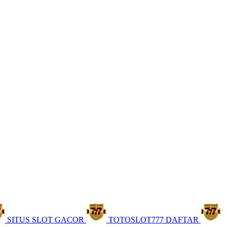
SITUS SLOT GACOR
TOTOSLOT777 DAFTAR