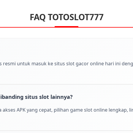
FAQ TOTOSLOT777
resmi untuk masuk ke situs slot gacor online hari ini den
anding situs slot lainnya?
es APK yang cepat, pilihan game slot online lengkap, link