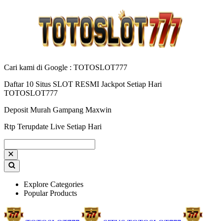
Cari kami di Google : TOTOSLOT777
Daftar 10 Situs SLOT RESMI Jackpot Setiap Hari
TOTOSLOT777
Deposit Murah Gampang Maxwin
Rtp Terupdate Live Setiap Hari
Explore Categories
Popular Products