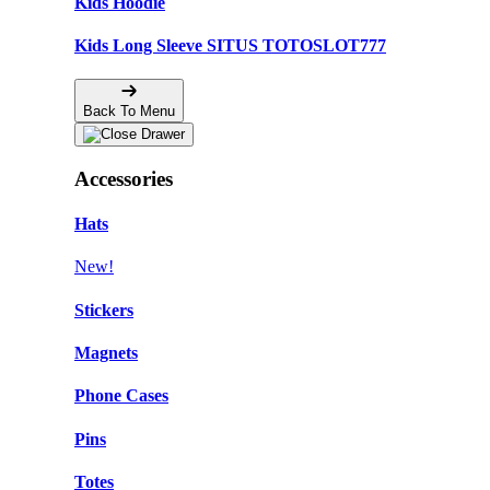
Kids Hoodie
Kids Long Sleeve SITUS TOTOSLOT777
Back To Menu
Accessories
Hats
New!
Stickers
Magnets
Phone Cases
Pins
Totes