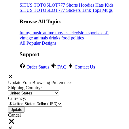
SITUS TOTOSLOT777
Shorts
Hoodies
Hats
Kids
SITUS TOTOSLOT777
Stickers
Tank Tops
Mugs
Browse All Topics
funny
music
anime
movies
television
sports
sci-fi
vintage
animals
drinks
food
politics
All Popular Designs
Support
Order Status
FAQ
Contact Us
Update Your Browsing Preferences
Shipping Country:
Currency:
Cancel