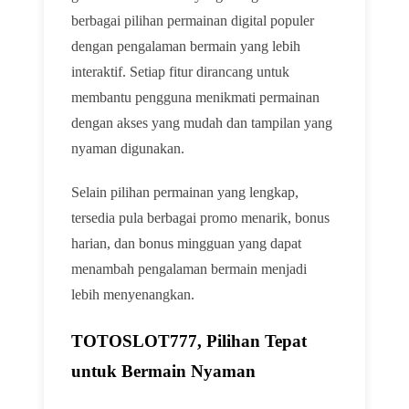
berbagai pilihan permainan digital populer
dengan pengalaman bermain yang lebih
interaktif. Setiap fitur dirancang untuk
membantu pengguna menikmati permainan
dengan akses yang mudah dan tampilan yang
nyaman digunakan.
Selain pilihan permainan yang lengkap,
tersedia pula berbagai promo menarik, bonus
harian, dan bonus mingguan yang dapat
menambah pengalaman bermain menjadi
lebih menyenangkan.
TOTOSLOT777, Pilihan Tepat
untuk Bermain Nyaman