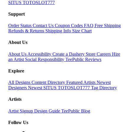
SITUS TOTOSLOT777
Support
Order Status
Contact Us
Coupon Codes
FAQ
Free Shipping
Refunds & Returns
Shipping Info
Size Chart
About Us
About Us
Accessibility
Create a Dashery Store
Careers
Hire
an Artist
Social Responsibility
TeePublic Reviews
Explore
All Designs
Content Directory
Featured Artists
Newest
Designers
Newest SITUS TOTOSLOT777
Tag Directory
Artists
Artist Signup
Design Guide
TeePublic Blog
Follow Us