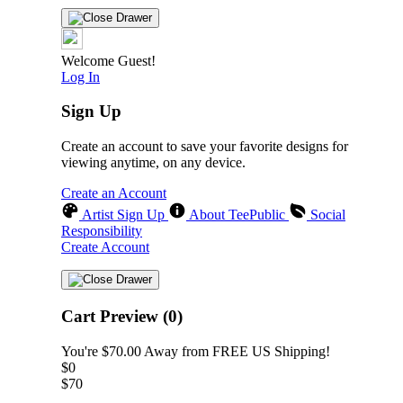
Welcome Guest!
Log In
Sign Up
Create an account to save your favorite designs for
viewing anytime, on any device.
Create an Account
Artist Sign Up
About TeePublic
Social
Responsibility
Create Account
Cart Preview (0)
You're
$70.00
Away from
FREE US Shipping!
$0
$70