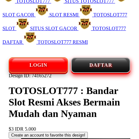
TOTOSLOT777
SITUS TOTOSLOT777
SLOT GACOR
SLOT RESMI
TOTOSLOT777
SLOT
SITUS SLOT GACOR
TOTOSLOT777
DAFTAR
TOTOSLOT777 RESMI
LOGIN
DAFTAR
Design ID: 74165272
TOTOSLOT777 : Bandar
Slot Resmi Akses Bermain
Mudah dan Nyaman
$3
IDR 5.000
Create an account to favorite this design!