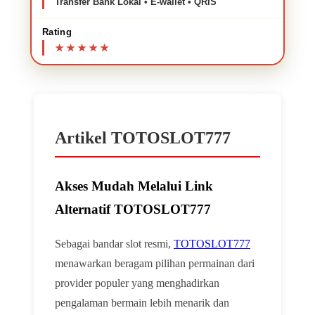
Transfer Bank Lokal • E-wallet • QRIS
Rating
Artikel TOTOSLOT777
Akses Mudah Melalui Link
Alternatif TOTOSLOT777
Sebagai bandar slot resmi,
TOTOSLOT777
menawarkan beragam pilihan permainan dari
provider populer yang menghadirkan
pengalaman bermain lebih menarik dan