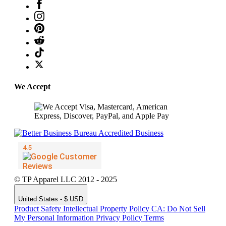
We Accept
© TP Apparel LLC 2012 - 2025
United States - $ USD
Product Safety
Intellectual Property Policy
CA: Do Not Sell
My Personal Information
Privacy Policy
Terms