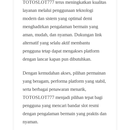
TOTOSLOT777 terus meningkatkan kualitas
layanan melalui penggunaan teknologi
modern dan sistem yang optimal demi
menghadirkan pengalaman bermain yang
aman, mudah, dan nyaman. Dukungan link
alternatif yang selalu aktif membantu
pengguna tetap dapat mengakses platform
dengan lancar kapan pun dibutuhkan.
Dengan kemudahan akses, pilihan permainan
yang beragam, performa platform yang stabil,
serta berbagai penawaran menarik,
TOTOSLOT777 menjadi pilihan tepat bagi
pengguna yang mencari bandar slot resmi
dengan pengalaman bermain yang praktis dan
nyaman.