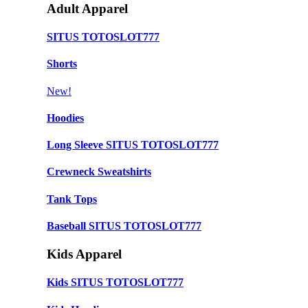
Adult Apparel
SITUS TOTOSLOT777
Shorts
New!
Hoodies
Long Sleeve SITUS TOTOSLOT777
Crewneck Sweatshirts
Tank Tops
Baseball SITUS TOTOSLOT777
Kids Apparel
Kids SITUS TOTOSLOT777