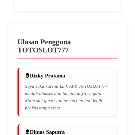
Ulasan Pengguna
TOTOSLOT777
Rizky Pratama
Saya suka karena Link APK TOTOSLOT777
mudah diakses dan tampilannya ringan.
Main slot gacor online hari ini jadi lebih
praktis tanpa ribet.
Dimas Saputra