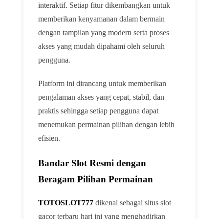
interaktif. Setiap fitur dikembangkan untuk
memberikan kenyamanan dalam bermain
dengan tampilan yang modern serta proses
akses yang mudah dipahami oleh seluruh
pengguna.
Platform ini dirancang untuk memberikan
pengalaman akses yang cepat, stabil, dan
praktis sehingga setiap pengguna dapat
menemukan permainan pilihan dengan lebih
efisien.
Bandar Slot Resmi dengan
Beragam Pilihan Permainan
TOTOSLOT777
dikenal sebagai situs slot
gacor terbaru hari ini yang menghadirkan