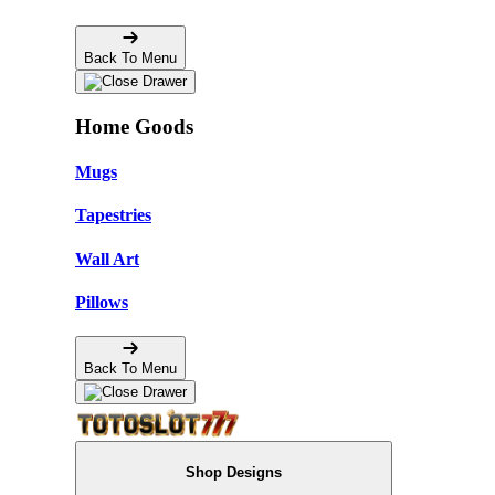
Back To Menu
Home Goods
Mugs
Tapestries
Wall Art
Pillows
Back To Menu
Shop Designs