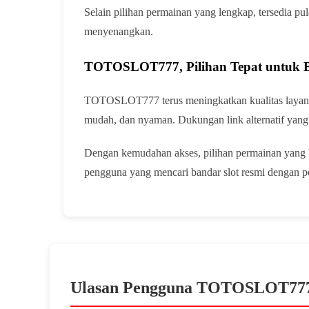
Selain pilihan permainan yang lengkap, tersedia 
menyenangkan.
TOTOSLOT777, Pilihan Tepat untuk
TOTOSLOT777 terus meningkatkan kualitas layana
mudah, dan nyaman. Dukungan link alternatif yang
Dengan kemudahan akses, pilihan permainan yang b
pengguna yang mencari bandar slot resmi dengan 
Ulasan Pengguna TOTOSLOT77