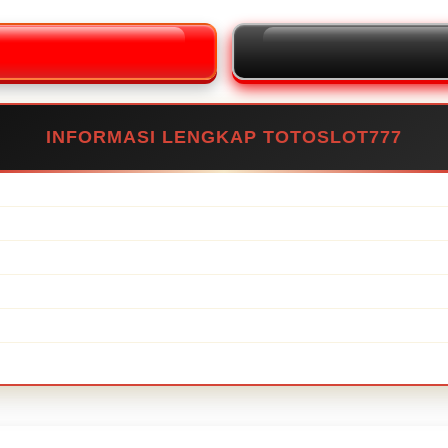
INFORMASI LENGKAP TOTOSLOT777