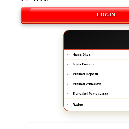
LOGIN
Nama Situs
Jenis Pasaran
Minimal Deposit
Minimal Withdraw
Transaksi Pembayaran
Rating