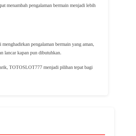
dapat menambah pengalaman bermain menjadi lebih
mi menghadirkan pengalaman bermain yang aman,
an lancar kapan pun dibutuhkan.
narik, TOTOSLOT777 menjadi pilihan tepat bagi