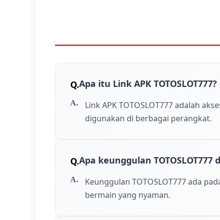
Apa itu Link APK TOTOSLOT777?
Link APK TOTOSLOT777 adalah akses 
digunakan di berbagai perangkat.
Apa keunggulan TOTOSLOT777 dib
Keunggulan TOTOSLOT777 ada pada aks
bermain yang nyaman.