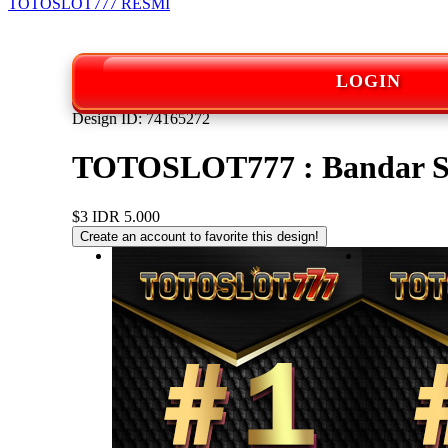
TOTOSLOT777 RESMI
LOGIN
Design ID: 74165272
TOTOSLOT777 : Bandar Sl
$3
IDR 5.000
Create an account to favorite this design!