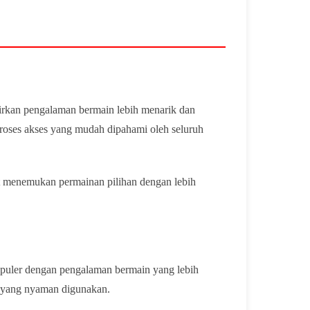
rkan pengalaman bermain lebih menarik dan
roses akses yang mudah dipahami oleh seluruh
at menemukan permainan pilihan dengan lebih
 populer dengan pengalaman bermain yang lebih
n yang nyaman digunakan.