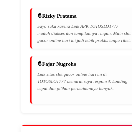
Rizky Pratama
Saya suka karena Link APK TOTOSLOT777
mudah diakses dan tampilannya ringan. Main slot
gacor online hari ini jadi lebih praktis tanpa ribet.
Fajar Nugroho
Link situs slot gacor online hari ini di
TOTOSLOT777 menurut saya responsif. Loading
cepat dan pilihan permainannya banyak.