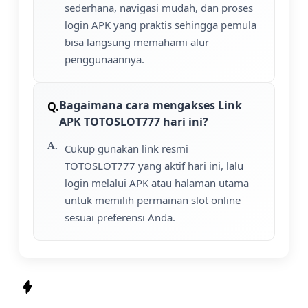
sederhana, navigasi mudah, dan proses
login APK yang praktis sehingga pemula
bisa langsung memahami alur
penggunaannya.
Bagaimana cara mengakses Link
APK TOTOSLOT777 hari ini?
Cukup gunakan link resmi
TOTOSLOT777 yang aktif hari ini, lalu
login melalui APK atau halaman utama
untuk memilih permainan slot online
sesuai preferensi Anda.