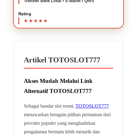
Transfer Bank Lokal • E-wallet • QRIS
Rating
Artikel TOTOSLOT777
Akses Mudah Melalui Link
Alternatif TOTOSLOT777
Sebagai bandar slot resmi,
TOTOSLOT777
menawarkan beragam pilihan permainan dari
provider populer yang menghadirkan
pengalaman bermain lebih menarik dan