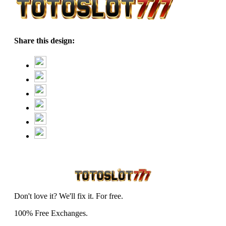
Share this design:
Don't love it? We'll fix it. For free.
100% Free Exchanges.