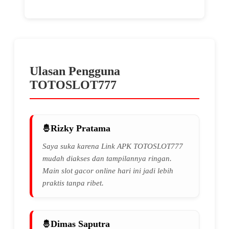
Ulasan Pengguna
TOTOSLOT777
Rizky Pratama
Saya suka karena Link APK TOTOSLOT777
mudah diakses dan tampilannya ringan.
Main slot gacor online hari ini jadi lebih
praktis tanpa ribet.
Dimas Saputra