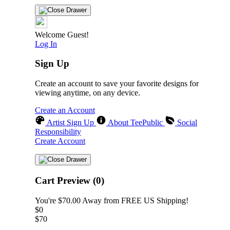
Welcome Guest!
Log In
Sign Up
Create an account to save your favorite designs for
viewing anytime, on any device.
Create an Account
Artist Sign Up
About TeePublic
Social
Responsibility
Create Account
Cart Preview (0)
You're
$70.00
Away from
FREE US Shipping!
$0
$70