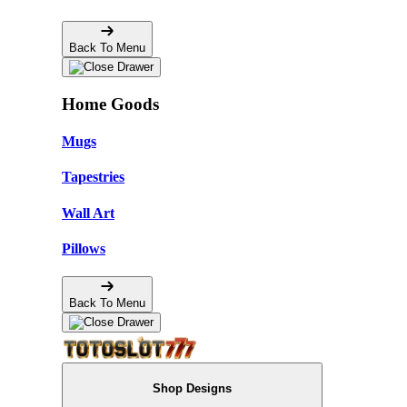
Back To Menu
Home Goods
Mugs
Tapestries
Wall Art
Pillows
Back To Menu
Shop Designs