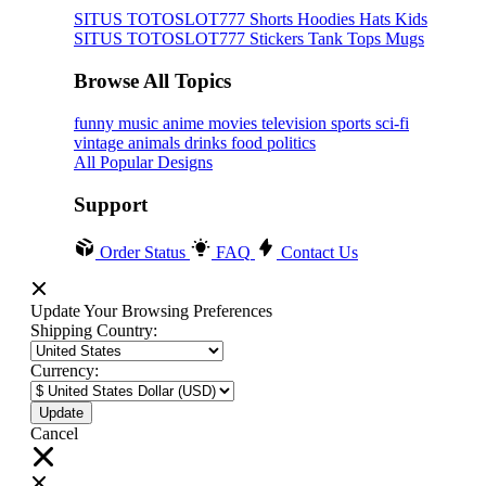
SITUS TOTOSLOT777
Shorts
Hoodies
Hats
Kids
SITUS TOTOSLOT777
Stickers
Tank Tops
Mugs
Browse All Topics
funny
music
anime
movies
television
sports
sci-fi
vintage
animals
drinks
food
politics
All Popular Designs
Support
Order Status
FAQ
Contact Us
Update Your Browsing Preferences
Shipping Country:
Currency:
Cancel