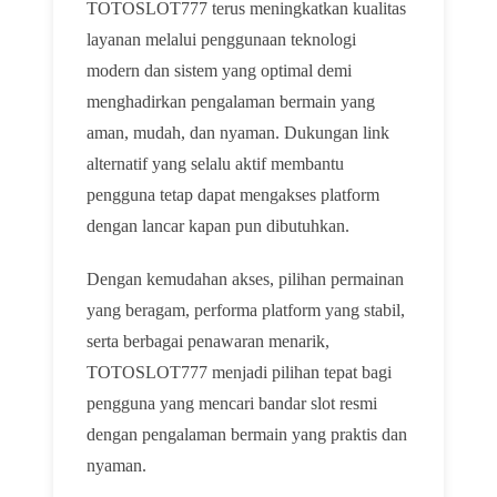
TOTOSLOT777 terus meningkatkan kualitas
layanan melalui penggunaan teknologi
modern dan sistem yang optimal demi
menghadirkan pengalaman bermain yang
aman, mudah, dan nyaman. Dukungan link
alternatif yang selalu aktif membantu
pengguna tetap dapat mengakses platform
dengan lancar kapan pun dibutuhkan.
Dengan kemudahan akses, pilihan permainan
yang beragam, performa platform yang stabil,
serta berbagai penawaran menarik,
TOTOSLOT777 menjadi pilihan tepat bagi
pengguna yang mencari bandar slot resmi
dengan pengalaman bermain yang praktis dan
nyaman.