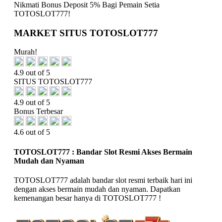
Nikmati
Bonus Deposit 5%
Bagi Pemain Setia
TOTOSLOT777!
MARKET SITUS TOTOSLOT777
Murah!
4.9 out of 5
SITUS TOTOSLOT777
4.9 out of 5
Bonus Terbesar
4.6 out of 5
TOTOSLOT777 : Bandar Slot Resmi Akses Bermain
Mudah dan Nyaman
TOTOSLOT777 adalah bandar slot resmi terbaik hari ini
dengan akses bermain mudah dan nyaman. Dapatkan
kemenangan besar hanya di TOTOSLOT777 !