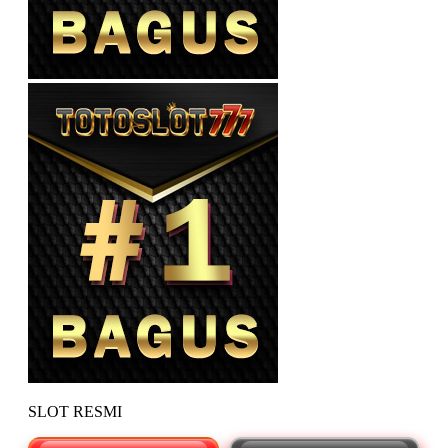
SLOT RESMI