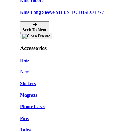
Kids Hoodie
Kids Long Sleeve SITUS TOTOSLOT777
Back To Menu
Accessories
Hats
New!
Stickers
Magnets
Phone Cases
Pins
Totes