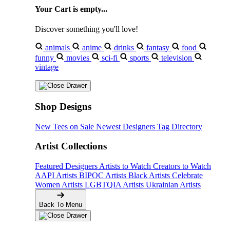
Your Cart is empty...
Discover something you'll love!
animals
anime
drinks
fantasy
food
funny
movies
sci-fi
sports
television
vintage
Shop Designs
New Tees on Sale
Newest Designers
Tag Directory
Artist Collections
Featured Designers
Artists to Watch
Creators to Watch
AAPI Artists
BIPOC Artists
Black Artists
Celebrate
Women Artists
LGBTQIA Artists
Ukrainian Artists
Back To Menu