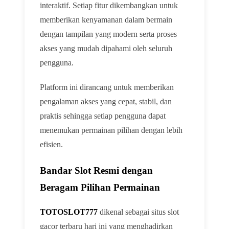
interaktif. Setiap fitur dikembangkan untuk
memberikan kenyamanan dalam bermain
dengan tampilan yang modern serta proses
akses yang mudah dipahami oleh seluruh
pengguna.
Platform ini dirancang untuk memberikan
pengalaman akses yang cepat, stabil, dan
praktis sehingga setiap pengguna dapat
menemukan permainan pilihan dengan lebih
efisien.
Bandar Slot Resmi dengan
Beragam Pilihan Permainan
TOTOSLOT777
dikenal sebagai situs slot
gacor terbaru hari ini yang menghadirkan