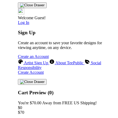
Welcome Guest!
Log In
Sign Up
Create an account to save your favorite designs for
viewing anytime, on any device.
Create an Account
Artist Sign Up
About TeePublic
Social
Responsibility
Create Account
Cart Preview (0)
You're
$70.00
Away from
FREE US Shipping!
$0
$70