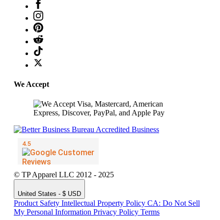
We Accept
© TP Apparel LLC 2012 - 2025
United States - $ USD
Product Safety
Intellectual Property Policy
CA: Do Not Sell
My Personal Information
Privacy Policy
Terms