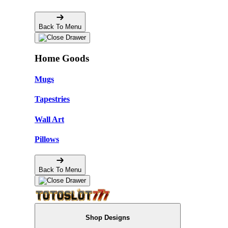
Back To Menu
Home Goods
Mugs
Tapestries
Wall Art
Pillows
Back To Menu
Shop Designs