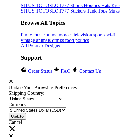
SITUS TOTOSLOT777
Shorts
Hoodies
Hats
Kids
SITUS TOTOSLOT777
Stickers
Tank Tops
Mugs
Browse All Topics
funny
music
anime
movies
television
sports
sci-fi
vintage
animals
drinks
food
politics
All Popular Designs
Support
Order Status
FAQ
Contact Us
Update Your Browsing Preferences
Shipping Country:
Currency:
Cancel