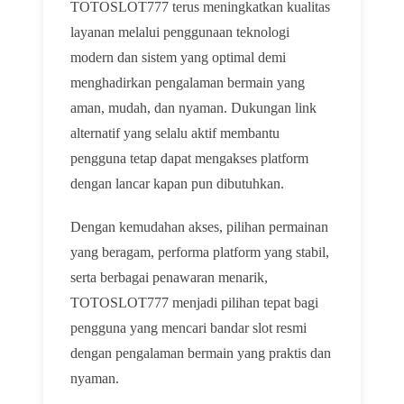
TOTOSLOT777 terus meningkatkan kualitas
layanan melalui penggunaan teknologi
modern dan sistem yang optimal demi
menghadirkan pengalaman bermain yang
aman, mudah, dan nyaman. Dukungan link
alternatif yang selalu aktif membantu
pengguna tetap dapat mengakses platform
dengan lancar kapan pun dibutuhkan.
Dengan kemudahan akses, pilihan permainan
yang beragam, performa platform yang stabil,
serta berbagai penawaran menarik,
TOTOSLOT777 menjadi pilihan tepat bagi
pengguna yang mencari bandar slot resmi
dengan pengalaman bermain yang praktis dan
nyaman.