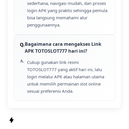
sederhana, navigasi mudah, dan proses
login APK yang praktis sehingga pemula
bisa langsung memahami alur
penggunaannya.
Bagaimana cara mengakses Link
APK TOTOSLOT777 hari ini?
Cukup gunakan link resmi
TOTOSLOT777 yang aktif hari ini, lalu
login melalui APK atau halaman utama
untuk memilih permainan slot online
sesuai preferensi Anda.