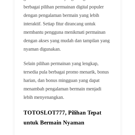
berbagai pilihan permainan digital populer
dengan pengalaman bermain yang lebih
interaktif. Setiap fitur dirancang untuk
membantu pengguna menikmati permainan
dengan akses yang mudah dan tampilan yang
nyaman digunakan.
Selain pilihan permainan yang lengkap,
tersedia pula berbagai promo menarik, bonus
harian, dan bonus mingguan yang dapat
menambah pengalaman bermain menjadi
lebih menyenangkan.
TOTOSLOT777, Pilihan Tepat
untuk Bermain Nyaman