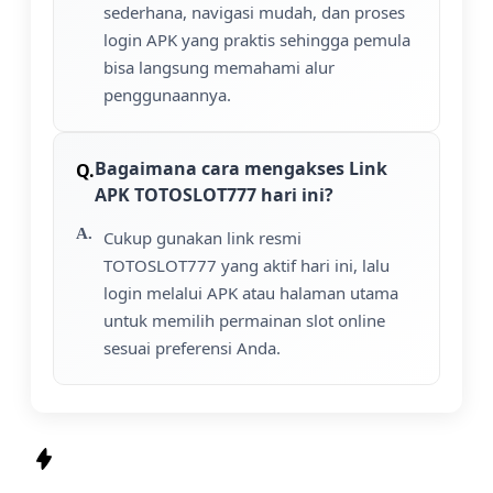
sederhana, navigasi mudah, dan proses
login APK yang praktis sehingga pemula
bisa langsung memahami alur
penggunaannya.
Bagaimana cara mengakses Link
APK TOTOSLOT777 hari ini?
Cukup gunakan link resmi
TOTOSLOT777 yang aktif hari ini, lalu
login melalui APK atau halaman utama
untuk memilih permainan slot online
sesuai preferensi Anda.