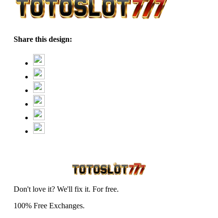
Share this design:
Don't love it? We'll fix it. For free.
100% Free Exchanges.