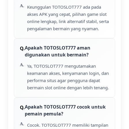
Keunggulan TOTOSLOT777 ada pada
akses APK yang cepat, pilihan game slot
online lengkap, link alternatif stabil, serta
pengalaman bermain yang nyaman.
Apakah TOTOSLOT777 aman
digunakan untuk bermain?
Ya, TOTOSLOT777 mengutamakan
keamanan akses, kenyamanan login, dan
performa situs agar pengguna dapat
bermain slot online dengan lebih tenang.
Apakah TOTOSLOT777 cocok untuk
pemain pemula?
Cocok. TOTOSLOT777 memiliki tampilan