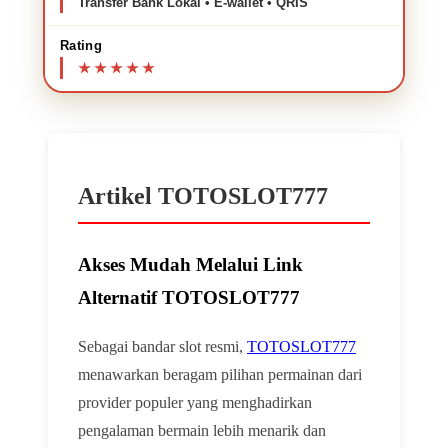
Transfer Bank Lokal • E-wallet • QRIS
Rating
Artikel TOTOSLOT777
Akses Mudah Melalui Link
Alternatif TOTOSLOT777
Sebagai bandar slot resmi,
TOTOSLOT777
menawarkan beragam pilihan permainan dari
provider populer yang menghadirkan
pengalaman bermain lebih menarik dan