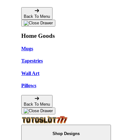
Back To Menu
Home Goods
Mugs
Tapestries
Wall Art
Pillows
Back To Menu
Shop Designs