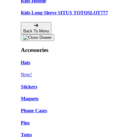
Kids Hoodie
Kids Long Sleeve SITUS TOTOSLOT777
Back To Menu
Accessories
Hats
New!
Stickers
Magnets
Phone Cases
Pins
Totes