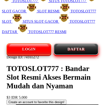
TOTOSLOT777
SITUS TOTOSLOT777
SLOT GACOR
SLOT RESMI
TOTOSLOT777
SLOT
SITUS SLOT GACOR
TOTOSLOT777
DAFTAR
TOTOSLOT777 RESMI
LOGIN
DAFTAR
Design ID: 74165272
TOTOSLOT777 : Bandar
Slot Resmi Akses Bermain
Mudah dan Nyaman
$3
IDR 5.000
Create an account to favorite this design!