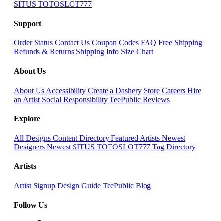
SITUS TOTOSLOT777
Support
Order Status
Contact Us
Coupon Codes
FAQ
Free Shipping
Refunds & Returns
Shipping Info
Size Chart
About Us
About Us
Accessibility
Create a Dashery Store
Careers
Hire
an Artist
Social Responsibility
TeePublic Reviews
Explore
All Designs
Content Directory
Featured Artists
Newest
Designers
Newest SITUS TOTOSLOT777
Tag Directory
Artists
Artist Signup
Design Guide
TeePublic Blog
Follow Us