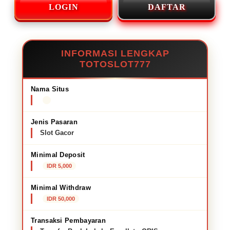
LOGIN
DAFTAR
INFORMASI LENGKAP
TOTOSLOT777
Nama Situs
Jenis Pasaran
Slot Gacor
Minimal Deposit
IDR 5,000
Minimal Withdraw
IDR 50,000
Transaksi Pembayaran