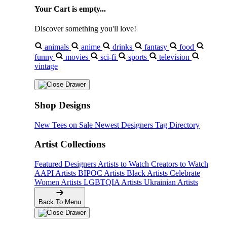
Your Cart is empty...
Discover something you'll love!
animals
anime
drinks
fantasy
food
funny
movies
sci-fi
sports
television
vintage
Shop Designs
New Tees on Sale
Newest Designers
Tag Directory
Artist Collections
Featured Designers
Artists to Watch
Creators to Watch
AAPI Artists
BIPOC Artists
Black Artists
Celebrate
Women Artists
LGBTQIA Artists
Ukrainian Artists
Back To Menu