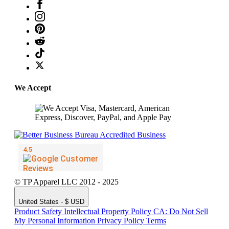
We Accept
© TP Apparel LLC 2012 - 2025
United States - $ USD
Product Safety
Intellectual Property Policy
CA: Do Not Sell
My Personal Information
Privacy Policy
Terms