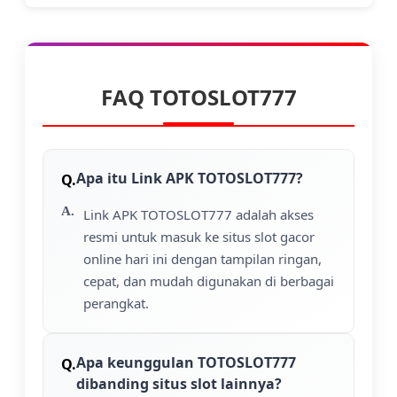
FAQ TOTOSLOT777
Apa itu Link APK TOTOSLOT777?
Link APK TOTOSLOT777 adalah akses
resmi untuk masuk ke situs slot gacor
online hari ini dengan tampilan ringan,
cepat, dan mudah digunakan di berbagai
perangkat.
Apa keunggulan TOTOSLOT777
dibanding situs slot lainnya?