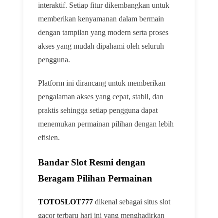
interaktif. Setiap fitur dikembangkan untuk
memberikan kenyamanan dalam bermain
dengan tampilan yang modern serta proses
akses yang mudah dipahami oleh seluruh
pengguna.
Platform ini dirancang untuk memberikan
pengalaman akses yang cepat, stabil, dan
praktis sehingga setiap pengguna dapat
menemukan permainan pilihan dengan lebih
efisien.
Bandar Slot Resmi dengan
Beragam Pilihan Permainan
TOTOSLOT777
dikenal sebagai situs slot
gacor terbaru hari ini yang menghadirkan