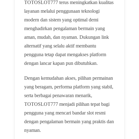
TOTOSLOT777 terus meningkatkan kualitas
layanan melalui penggunaan teknologi
modern dan sistem yang optimal demi
menghadirkan pengalaman bermain yang
aman, mudah, dan nyaman. Dukungan link
alternatif yang selalu aktif membantu
pengguna tetap dapat mengakses platform
dengan lancar kapan pun dibutuhkan.
Dengan kemudahan akses, pilihan permainan
yang beragam, performa platform yang stabil,
serta berbagai penawaran menarik,
TOTOSLOT777 menjadi pilihan tepat bagi
pengguna yang mencari bandar slot resmi
dengan pengalaman bermain yang praktis dan
nyaman.