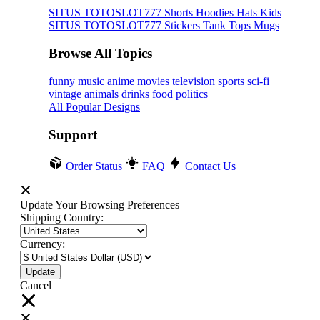
SITUS TOTOSLOT777
Shorts
Hoodies
Hats
Kids
SITUS TOTOSLOT777
Stickers
Tank Tops
Mugs
Browse All Topics
funny
music
anime
movies
television
sports
sci-fi
vintage
animals
drinks
food
politics
All Popular Designs
Support
Order Status
FAQ
Contact Us
Update Your Browsing Preferences
Shipping Country:
Currency:
Cancel