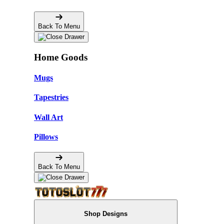
Back To Menu
Home Goods
Mugs
Tapestries
Wall Art
Pillows
Back To Menu
Shop Designs