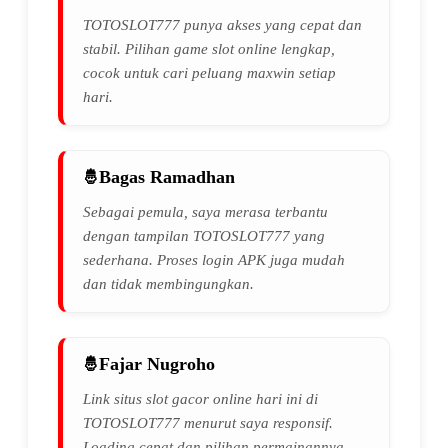
TOTOSLOT777 punya akses yang cepat dan
stabil. Pilihan game slot online lengkap,
cocok untuk cari peluang maxwin setiap
hari.
Bagas Ramadhan
Sebagai pemula, saya merasa terbantu
dengan tampilan TOTOSLOT777 yang
sederhana. Proses login APK juga mudah
dan tidak membingungkan.
Fajar Nugroho
Link situs slot gacor online hari ini di
TOTOSLOT777 menurut saya responsif.
Loading cepat dan pilihan permainannya