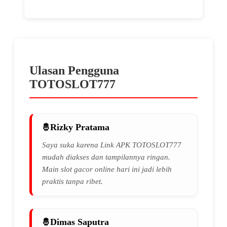
Ulasan Pengguna
TOTOSLOT777
Rizky Pratama
Saya suka karena Link APK TOTOSLOT777
mudah diakses dan tampilannya ringan.
Main slot gacor online hari ini jadi lebih
praktis tanpa ribet.
Dimas Saputra