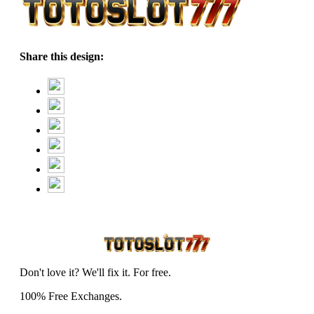
Share this design:
Don't love it? We'll fix it. For free.
100% Free Exchanges.