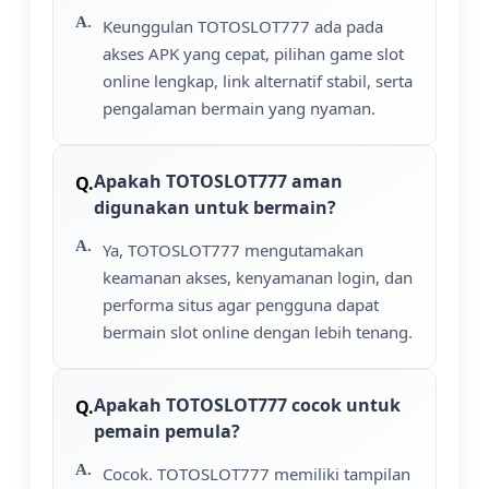
Keunggulan TOTOSLOT777 ada pada
akses APK yang cepat, pilihan game slot
online lengkap, link alternatif stabil, serta
pengalaman bermain yang nyaman.
Apakah TOTOSLOT777 aman
digunakan untuk bermain?
Ya, TOTOSLOT777 mengutamakan
keamanan akses, kenyamanan login, dan
performa situs agar pengguna dapat
bermain slot online dengan lebih tenang.
Apakah TOTOSLOT777 cocok untuk
pemain pemula?
Cocok. TOTOSLOT777 memiliki tampilan