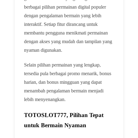
berbagai pilihan permainan digital populer
dengan pengalaman bermain yang lebih
interaktif. Setiap fitur dirancang untuk
membantu pengguna menikmati permainan
dengan akses yang mudah dan tampilan yang
nyaman digunakan.
Selain pilihan permainan yang lengkap,
tersedia pula berbagai promo menarik, bonus
harian, dan bonus mingguan yang dapat
menambah pengalaman bermain menjadi
lebih menyenangkan.
TOTOSLOT777, Pilihan Tepat
untuk Bermain Nyaman