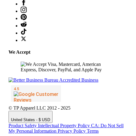
We Accept
© TP Apparel LLC 2012 - 2025
United States - $ USD
Product Safety
Intellectual Property Policy
CA: Do Not Sell
My Personal Information
Privacy Policy
Terms