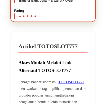
Transfer Bank Lokal • E-wallet • QRIS
Rating
Artikel TOTOSLOT777
Akses Mudah Melalui Link
Alternatif TOTOSLOT777
Sebagai bandar slot resmi,
TOTOSLOT777
menawarkan beragam pilihan permainan dari
provider populer yang menghadirkan
pengalaman bermain lebih menarik dan