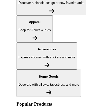
Discover a classic design or new favorite artist
Apparel
Shop for Adults & Kids
Accessories
Express yourself with stickers and more
Home Goods
Decorate with pillows, tapestries, and more
Popular Products