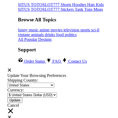
SITUS TOTOSLOT777
Shorts
Hoodies
Hats
Kids
SITUS TOTOSLOT777
Stickers
Tank Tops
Mugs
Browse All Topics
funny
music
anime
movies
television
sports
sci-fi
vintage
animals
drinks
food
politics
All Popular Designs
Support
Order Status
FAQ
Contact Us
Update Your Browsing Preferences
Shipping Country:
Currency:
Cancel