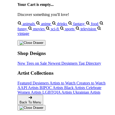
Your Cart is empty...
Discover something you'll love!
animals
anime
drinks
fantasy
food
funny
movies
sci-fi
sports
television
vintage
Shop Designs
New Tees on Sale
Newest Designers
Tag Directory
Artist Collections
Featured Designers
Artists to Watch
Creators to Watch
AAPI Artists
BIPOC Artists
Black Artists
Celebrate
Women Artists
LGBTQIA Artists
Ukrainian Artists
Back To Menu