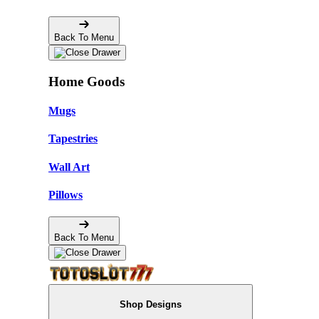
Back To Menu
Home Goods
Mugs
Tapestries
Wall Art
Pillows
Back To Menu
Shop Designs