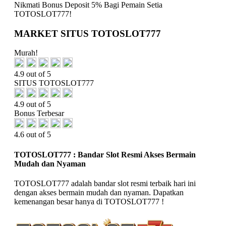
Nikmati
Bonus Deposit 5%
Bagi Pemain Setia
TOTOSLOT777!
MARKET SITUS TOTOSLOT777
Murah!
4.9 out of 5
SITUS TOTOSLOT777
4.9 out of 5
Bonus Terbesar
4.6 out of 5
TOTOSLOT777 : Bandar Slot Resmi Akses Bermain
Mudah dan Nyaman
TOTOSLOT777 adalah bandar slot resmi terbaik hari ini
dengan akses bermain mudah dan nyaman. Dapatkan
kemenangan besar hanya di TOTOSLOT777 !