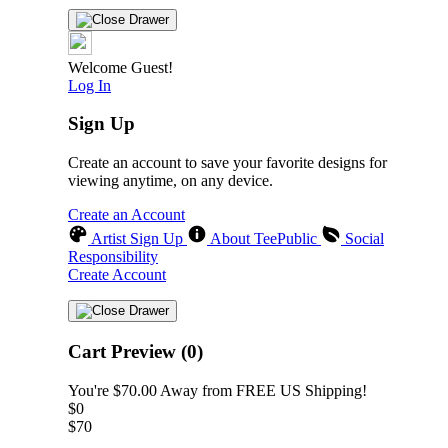
Welcome Guest!
Log In
Sign Up
Create an account to save your favorite designs for
viewing anytime, on any device.
Create an Account
Artist Sign Up
About TeePublic
Social
Responsibility
Create Account
Cart Preview (0)
You're
$70.00
Away from
FREE US Shipping!
$0
$70