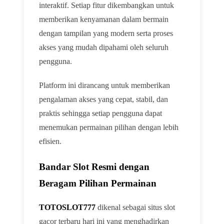
interaktif. Setiap fitur dikembangkan untuk
memberikan kenyamanan dalam bermain
dengan tampilan yang modern serta proses
akses yang mudah dipahami oleh seluruh
pengguna.
Platform ini dirancang untuk memberikan
pengalaman akses yang cepat, stabil, dan
praktis sehingga setiap pengguna dapat
menemukan permainan pilihan dengan lebih
efisien.
Bandar Slot Resmi dengan
Beragam Pilihan Permainan
TOTOSLOT777
dikenal sebagai situs slot
gacor terbaru hari ini yang menghadirkan