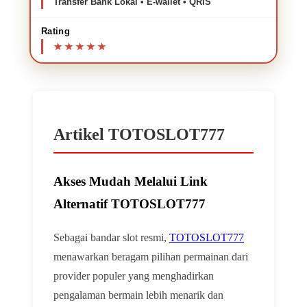
Transfer Bank Lokal • E-wallet • QRIS
Rating
Artikel TOTOSLOT777
Akses Mudah Melalui Link
Alternatif TOTOSLOT777
Sebagai bandar slot resmi,
TOTOSLOT777
menawarkan beragam pilihan permainan dari
provider populer yang menghadirkan
pengalaman bermain lebih menarik dan