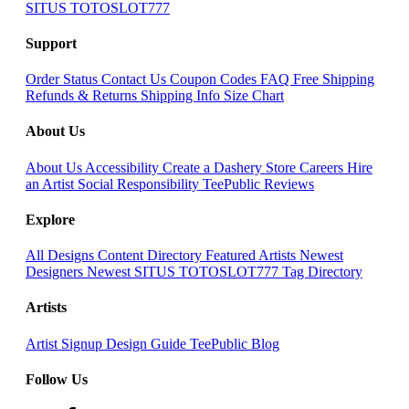
SITUS TOTOSLOT777
Support
Order Status
Contact Us
Coupon Codes
FAQ
Free Shipping
Refunds & Returns
Shipping Info
Size Chart
About Us
About Us
Accessibility
Create a Dashery Store
Careers
Hire
an Artist
Social Responsibility
TeePublic Reviews
Explore
All Designs
Content Directory
Featured Artists
Newest
Designers
Newest SITUS TOTOSLOT777
Tag Directory
Artists
Artist Signup
Design Guide
TeePublic Blog
Follow Us