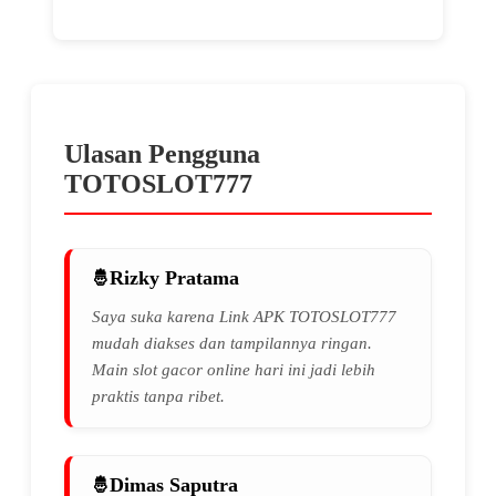
Ulasan Pengguna
TOTOSLOT777
Rizky Pratama
Saya suka karena Link APK TOTOSLOT777
mudah diakses dan tampilannya ringan.
Main slot gacor online hari ini jadi lebih
praktis tanpa ribet.
Dimas Saputra