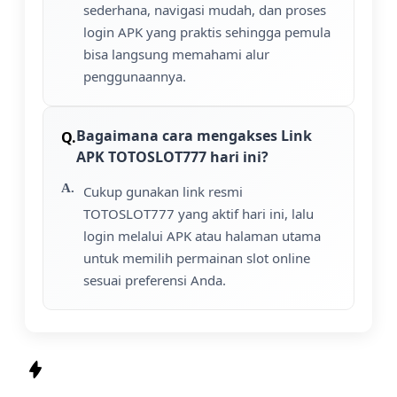
sederhana, navigasi mudah, dan proses
login APK yang praktis sehingga pemula
bisa langsung memahami alur
penggunaannya.
Bagaimana cara mengakses Link
APK TOTOSLOT777 hari ini?
Cukup gunakan link resmi
TOTOSLOT777 yang aktif hari ini, lalu
login melalui APK atau halaman utama
untuk memilih permainan slot online
sesuai preferensi Anda.