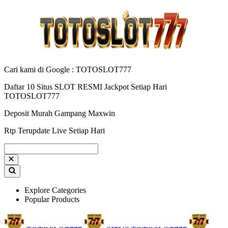
Cari kami di Google : TOTOSLOT777
Daftar 10 Situs SLOT RESMI Jackpot Setiap Hari
TOTOSLOT777
Deposit Murah Gampang Maxwin
Rtp Terupdate Live Setiap Hari
Explore Categories
Popular Products