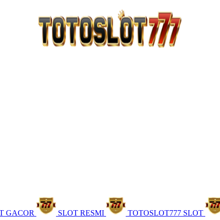
T GACOR
SLOT RESMI
TOTOSLOT777 SLOT