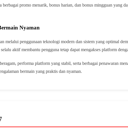
pula berbagai promo menarik, bonus harian, dan bonus mingguan yang 
 Bermain Nyaman
n melalui penggunaan teknologi modern dan sistem yang optimal de
 selalu aktif membantu pengguna tetap dapat mengakses platform deng
eragam, performa platform yang stabil, serta berbagai penawaran me
pengalaman bermain yang praktis dan nyaman.
7