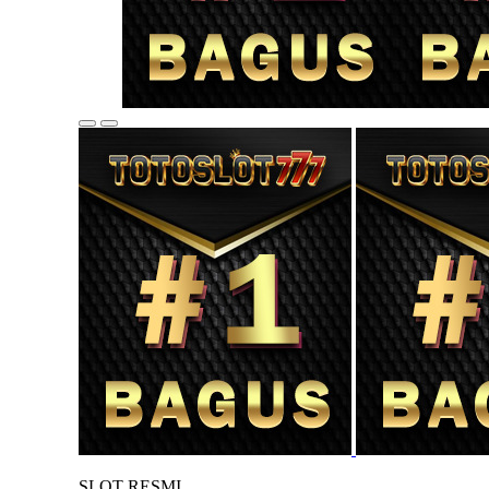
SLOT RESMI