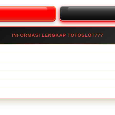
INFORMASI LENGKAP TOTOSLOT777