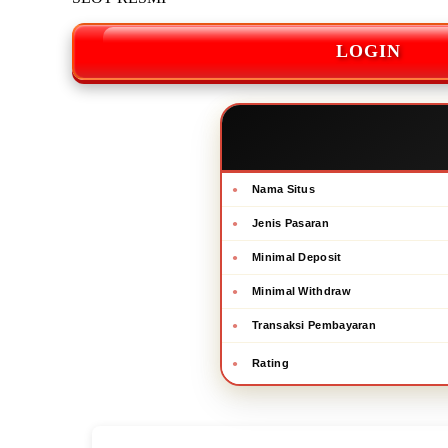
LOGIN
Nama Situs
Jenis Pasaran
Minimal Deposit
Minimal Withdraw
Transaksi Pembayaran
Rating