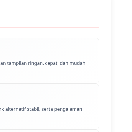
gan tampilan ringan, cepat, dan mudah
 alternatif stabil, serta pengalaman