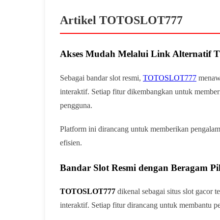
Artikel TOTOSLOT777
Akses Mudah Melalui Link Alternat
Sebagai bandar slot resmi,
TOTOSLOT777
menawa
interaktif. Setiap fitur dikembangkan untuk memb
pengguna.
Platform ini dirancang untuk memberikan pengalama
efisien.
Bandar Slot Resmi dengan Beragam Pi
TOTOSLOT777
dikenal sebagai situs slot gacor 
interaktif. Setiap fitur dirancang untuk membant