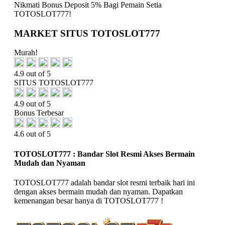
Nikmati
Bonus Deposit 5%
Bagi Pemain Setia
TOTOSLOT777!
MARKET SITUS TOTOSLOT777
Murah!
4.9 out of 5
SITUS TOTOSLOT777
4.9 out of 5
Bonus Terbesar
4.6 out of 5
TOTOSLOT777 : Bandar Slot Resmi Akses Bermain
Mudah dan Nyaman
TOTOSLOT777 adalah bandar slot resmi terbaik hari ini
dengan akses bermain mudah dan nyaman. Dapatkan
kemenangan besar hanya di TOTOSLOT777 !