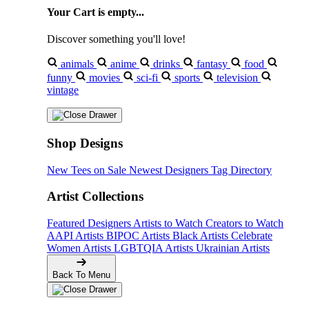
Your Cart is empty...
Discover something you'll love!
animals
anime
drinks
fantasy
food
funny
movies
sci-fi
sports
television
vintage
Shop Designs
New Tees on Sale
Newest Designers
Tag Directory
Artist Collections
Featured Designers
Artists to Watch
Creators to Watch
AAPI Artists
BIPOC Artists
Black Artists
Celebrate
Women Artists
LGBTQIA Artists
Ukrainian Artists
Back To Menu