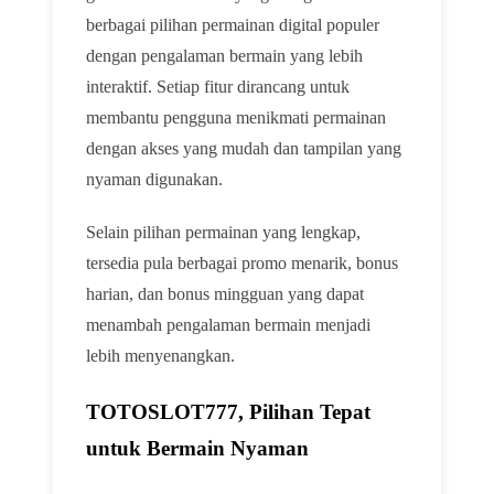
berbagai pilihan permainan digital populer
dengan pengalaman bermain yang lebih
interaktif. Setiap fitur dirancang untuk
membantu pengguna menikmati permainan
dengan akses yang mudah dan tampilan yang
nyaman digunakan.
Selain pilihan permainan yang lengkap,
tersedia pula berbagai promo menarik, bonus
harian, dan bonus mingguan yang dapat
menambah pengalaman bermain menjadi
lebih menyenangkan.
TOTOSLOT777, Pilihan Tepat
untuk Bermain Nyaman