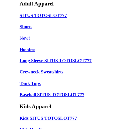
Adult Apparel
SITUS TOTOSLOT777
Shorts
New!
Hoodies
Long Sleeve SITUS TOTOSLOT777
Crewneck Sweatshirts
Tank Tops
Baseball SITUS TOTOSLOT777
Kids Apparel
Kids SITUS TOTOSLOT777