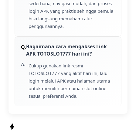
sederhana, navigasi mudah, dan proses
login APK yang praktis sehingga pemula
bisa langsung memahami alur
penggunaannya.
Bagaimana cara mengakses Link
APK TOTOSLOT777 hari ini?
Cukup gunakan link resmi
TOTOSLOT777 yang aktif hari ini, lalu
login melalui APK atau halaman utama
untuk memilih permainan slot online
sesuai preferensi Anda.