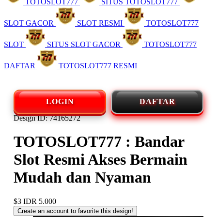
TOTOSLOT777
SITUS TOTOSLOT777
SLOT GACOR
SLOT RESMI
TOTOSLOT777
SLOT
SITUS SLOT GACOR
TOTOSLOT777
DAFTAR
TOTOSLOT777 RESMI
LOGIN
DAFTAR
Design ID: 74165272
TOTOSLOT777 : Bandar
Slot Resmi Akses Bermain
Mudah dan Nyaman
$3
IDR 5.000
Create an account to favorite this design!