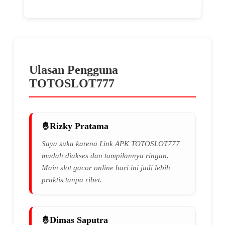
Ulasan Pengguna
TOTOSLOT777
Rizky Pratama
Saya suka karena Link APK TOTOSLOT777
mudah diakses dan tampilannya ringan.
Main slot gacor online hari ini jadi lebih
praktis tanpa ribet.
Dimas Saputra