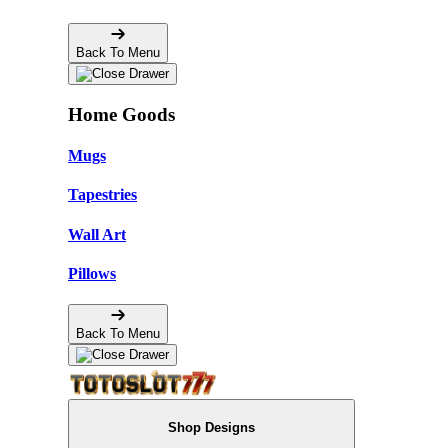
Back To Menu
Home Goods
Mugs
Tapestries
Wall Art
Pillows
Back To Menu
Shop Designs