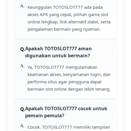
Keunggulan TOTOSLOT777 ada pada
akses APK yang cepat, pilihan game slot
online lengkap, link alternatif stabil, serta
pengalaman bermain yang nyaman.
Apakah TOTOSLOT777 aman
digunakan untuk bermain?
Ya, TOTOSLOT777 mengutamakan
keamanan akses, kenyamanan login, dan
performa situs agar pengguna dapat
bermain slot online dengan lebih tenang.
Apakah TOTOSLOT777 cocok untuk
pemain pemula?
Cocok. TOTOSLOT777 memiliki tampilan