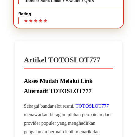
Transfer Bank Lokal • E-wallet • QRIS
Rating
Artikel TOTOSLOT777
Akses Mudah Melalui Link
Alternatif TOTOSLOT777
Sebagai bandar slot resmi,
TOTOSLOT777
menawarkan beragam pilihan permainan dari
provider populer yang menghadirkan
pengalaman bermain lebih menarik dan