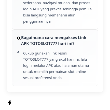
sederhana, navigasi mudah, dan proses
login APK yang praktis sehingga pemula
bisa langsung memahami alur
penggunaannya.
Bagaimana cara mengakses Link
APK TOTOSLOT777 hari ini?
Cukup gunakan link resmi
TOTOSLOT777 yang aktif hari ini, lalu
login melalui APK atau halaman utama
untuk memilih permainan slot online
sesuai preferensi Anda.