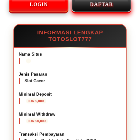
LOGIN
DAFTAR
INFORMASI LENGKAP
TOTOSLOT777
Nama Situs
Jenis Pasaran
Slot Gacor
Minimal Deposit
IDR 5,000
Minimal Withdraw
IDR 50,000
Transaksi Pembayaran