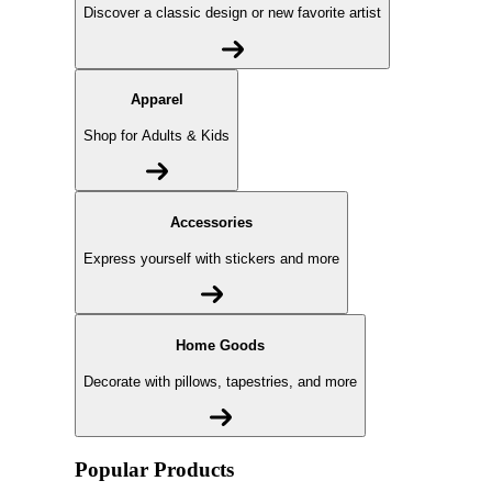
Discover a classic design or new favorite artist
Apparel
Shop for Adults & Kids
Accessories
Express yourself with stickers and more
Home Goods
Decorate with pillows, tapestries, and more
Popular Products