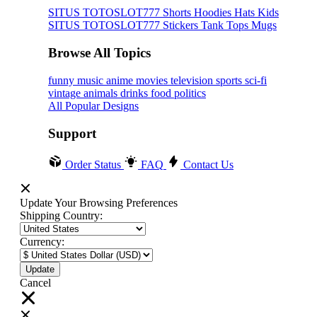
SITUS TOTOSLOT777
Shorts
Hoodies
Hats
Kids
SITUS TOTOSLOT777
Stickers
Tank Tops
Mugs
Browse All Topics
funny
music
anime
movies
television
sports
sci-fi
vintage
animals
drinks
food
politics
All Popular Designs
Support
Order Status
FAQ
Contact Us
Update Your Browsing Preferences
Shipping Country:
Currency:
Cancel