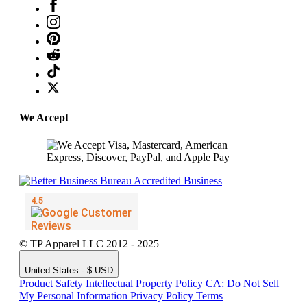
We Accept
© TP Apparel LLC 2012 - 2025
United States - $ USD
Product Safety
Intellectual Property Policy
CA: Do Not Sell
My Personal Information
Privacy Policy
Terms