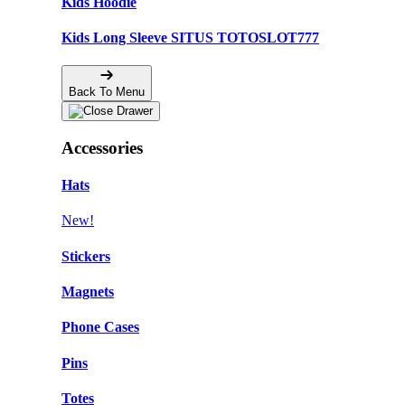
Kids Hoodie
Kids Long Sleeve SITUS TOTOSLOT777
Back To Menu
Accessories
Hats
New!
Stickers
Magnets
Phone Cases
Pins
Totes