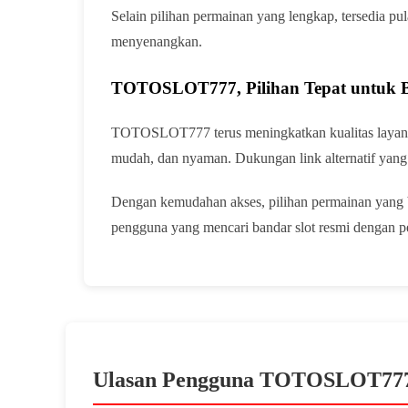
Selain pilihan permainan yang lengkap, tersedia 
menyenangkan.
TOTOSLOT777, Pilihan Tepat untuk
TOTOSLOT777 terus meningkatkan kualitas layana
mudah, dan nyaman. Dukungan link alternatif yang
Dengan kemudahan akses, pilihan permainan yang b
pengguna yang mencari bandar slot resmi dengan 
Ulasan Pengguna TOTOSLOT77