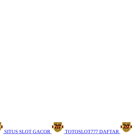
SITUS SLOT GACOR
TOTOSLOT777 DAFTAR