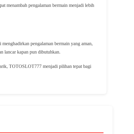
dapat menambah pengalaman bermain menjadi lebih
mi menghadirkan pengalaman bermain yang aman,
an lancar kapan pun dibutuhkan.
narik, TOTOSLOT777 menjadi pilihan tepat bagi