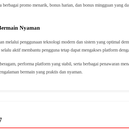
pula berbagai promo menarik, bonus harian, dan bonus mingguan yang 
 Bermain Nyaman
n melalui penggunaan teknologi modern dan sistem yang optimal de
 selalu aktif membantu pengguna tetap dapat mengakses platform deng
eragam, performa platform yang stabil, serta berbagai penawaran me
pengalaman bermain yang praktis dan nyaman.
7