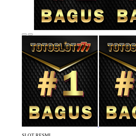
SLOT RESMI