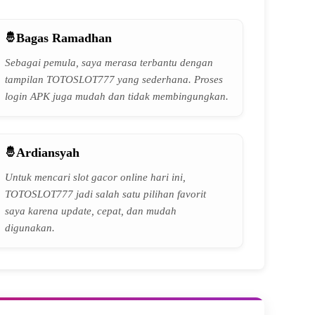
Bagas Ramadhan
Sebagai pemula, saya merasa terbantu dengan
tampilan TOTOSLOT777 yang sederhana. Proses
login APK juga mudah dan tidak membingungkan.
Ardiansyah
Untuk mencari slot gacor online hari ini,
TOTOSLOT777 jadi salah satu pilihan favorit
saya karena update, cepat, dan mudah
digunakan.