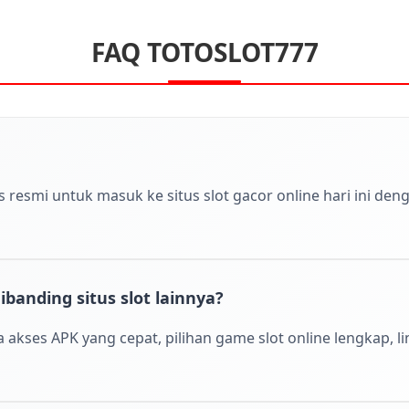
FAQ TOTOSLOT777
resmi untuk masuk ke situs slot gacor online hari ini den
anding situs slot lainnya?
es APK yang cepat, pilihan game slot online lengkap, link