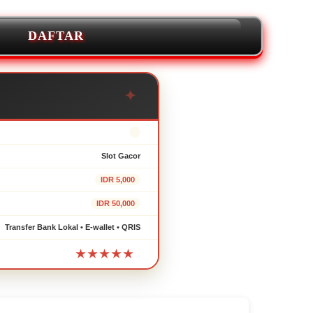
DAFTAR
Slot Gacor
IDR 5,000
IDR 50,000
Transfer Bank Lokal • E-wallet • QRIS