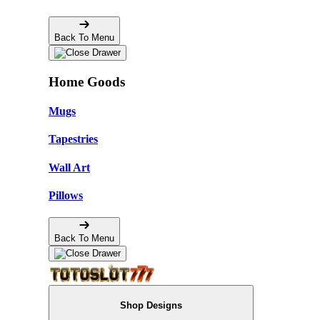
Back To Menu
Home Goods
Mugs
Tapestries
Wall Art
Pillows
Back To Menu
Shop Designs