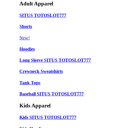
Adult Apparel
SITUS TOTOSLOT777
Shorts
New!
Hoodies
Long Sleeve SITUS TOTOSLOT777
Crewneck Sweatshirts
Tank Tops
Baseball SITUS TOTOSLOT777
Kids Apparel
Kids SITUS TOTOSLOT777