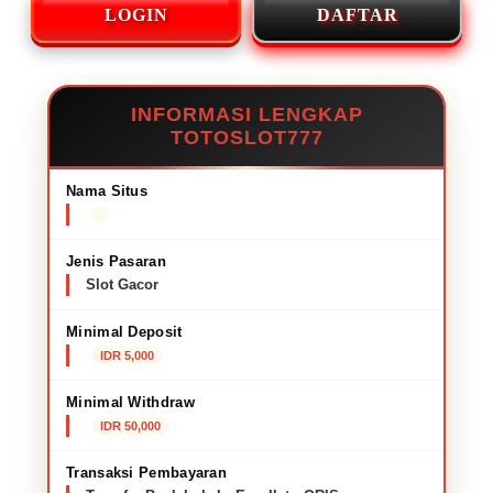
LOGIN
DAFTAR
INFORMASI LENGKAP
TOTOSLOT777
Nama Situs
Jenis Pasaran
Slot Gacor
Minimal Deposit
IDR 5,000
Minimal Withdraw
IDR 50,000
Transaksi Pembayaran