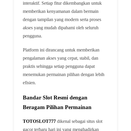
interaktif. Setiap fitur dikembangkan untuk
memberikan kenyamanan dalam bermain
dengan tampilan yang modern serta proses
akses yang mudah dipahami oleh seluruh
pengguna.
Platform ini dirancang untuk memberikan
pengalaman akses yang cepat, stabil, dan
praktis sehingga setiap pengguna dapat
menemukan permainan pilihan dengan lebih
efisien.
Bandar Slot Resmi dengan
Beragam Pilihan Permainan
TOTOSLOT777
dikenal sebagai situs slot
gacor terbaru hari ini yang menghadirkan