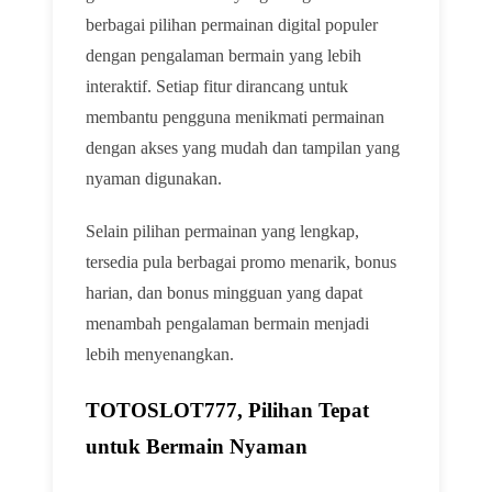
berbagai pilihan permainan digital populer
dengan pengalaman bermain yang lebih
interaktif. Setiap fitur dirancang untuk
membantu pengguna menikmati permainan
dengan akses yang mudah dan tampilan yang
nyaman digunakan.
Selain pilihan permainan yang lengkap,
tersedia pula berbagai promo menarik, bonus
harian, dan bonus mingguan yang dapat
menambah pengalaman bermain menjadi
lebih menyenangkan.
TOTOSLOT777, Pilihan Tepat
untuk Bermain Nyaman