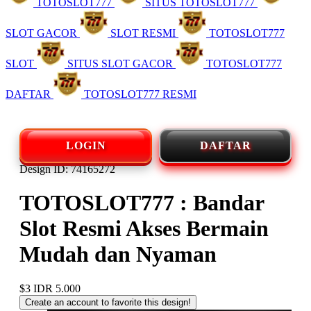
TOTOSLOT777
SITUS TOTOSLOT777
SLOT GACOR
SLOT RESMI
TOTOSLOT777
SLOT
SITUS SLOT GACOR
TOTOSLOT777
DAFTAR
TOTOSLOT777 RESMI
LOGIN
DAFTAR
Design ID: 74165272
TOTOSLOT777 : Bandar
Slot Resmi Akses Bermain
Mudah dan Nyaman
$3
IDR 5.000
Create an account to favorite this design!