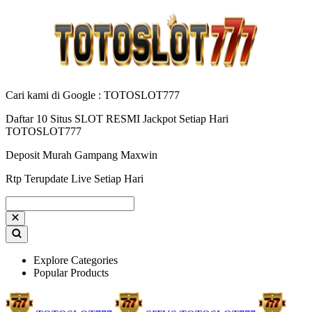
Cari kami di Google : TOTOSLOT777
Daftar 10 Situs SLOT RESMI Jackpot Setiap Hari
TOTOSLOT777
Deposit Murah Gampang Maxwin
Rtp Terupdate Live Setiap Hari
Explore Categories
Popular Products