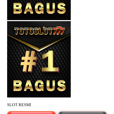
SLOT RESMI