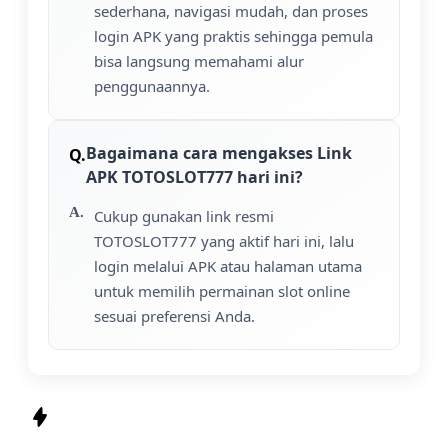
sederhana, navigasi mudah, dan proses
login APK yang praktis sehingga pemula
bisa langsung memahami alur
penggunaannya.
Bagaimana cara mengakses Link
APK TOTOSLOT777 hari ini?
Cukup gunakan link resmi
TOTOSLOT777 yang aktif hari ini, lalu
login melalui APK atau halaman utama
untuk memilih permainan slot online
sesuai preferensi Anda.