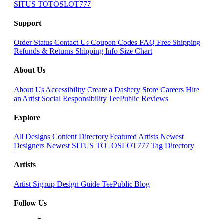
SITUS TOTOSLOT777
Support
Order Status
Contact Us
Coupon Codes
FAQ
Free Shipping
Refunds & Returns
Shipping Info
Size Chart
About Us
About Us
Accessibility
Create a Dashery Store
Careers
Hire
an Artist
Social Responsibility
TeePublic Reviews
Explore
All Designs
Content Directory
Featured Artists
Newest
Designers
Newest SITUS TOTOSLOT777
Tag Directory
Artists
Artist Signup
Design Guide
TeePublic Blog
Follow Us