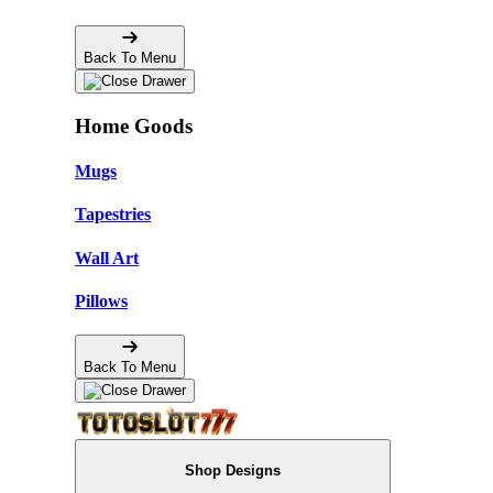
Back To Menu
Home Goods
Mugs
Tapestries
Wall Art
Pillows
Back To Menu
Shop Designs