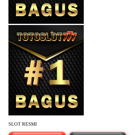
SLOT RESMI