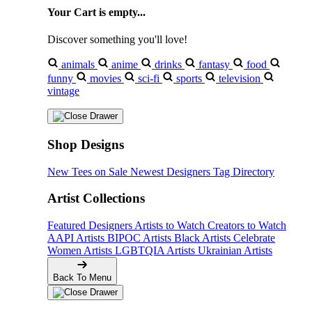
Your Cart is empty...
Discover something you'll love!
animals
anime
drinks
fantasy
food
funny
movies
sci-fi
sports
television
vintage
Shop Designs
New Tees on Sale
Newest Designers
Tag Directory
Artist Collections
Featured Designers
Artists to Watch
Creators to Watch
AAPI Artists
BIPOC Artists
Black Artists
Celebrate
Women Artists
LGBTQIA Artists
Ukrainian Artists
Back To Menu