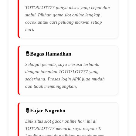
TOTOSLOT777 punya akses yang cepat dan
stabil. Pilihan game slot online lengkap,
cocok untuk cari peluang maxwin setiap
hari.
Bagas Ramadhan
Sebagai pemula, saya merasa terbantu
dengan tampilan TOTOSLOT777 yang
sederhana. Proses login APK juga mudah
dan tidak membingungkan.
Fajar Nugroho
Link situs slot gacor online hari ini di
TOTOSLOT777 menurut saya responsif.
Loading cepat dan pilihan permainannya