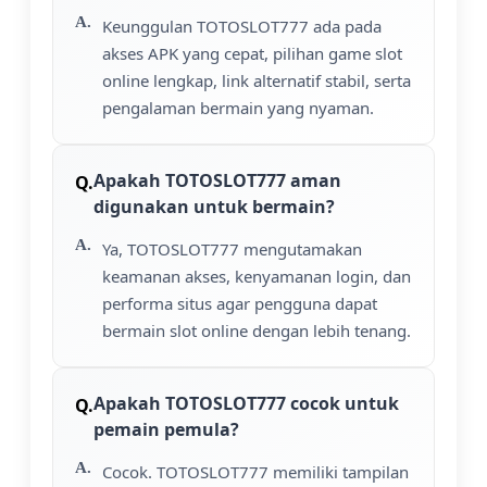
Keunggulan TOTOSLOT777 ada pada
akses APK yang cepat, pilihan game slot
online lengkap, link alternatif stabil, serta
pengalaman bermain yang nyaman.
Apakah TOTOSLOT777 aman
digunakan untuk bermain?
Ya, TOTOSLOT777 mengutamakan
keamanan akses, kenyamanan login, dan
performa situs agar pengguna dapat
bermain slot online dengan lebih tenang.
Apakah TOTOSLOT777 cocok untuk
pemain pemula?
Cocok. TOTOSLOT777 memiliki tampilan