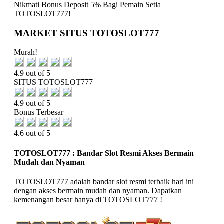
Nikmati
Bonus Deposit 5%
Bagi Pemain Setia
TOTOSLOT777!
MARKET SITUS TOTOSLOT777
Murah!
4.9 out of 5
SITUS TOTOSLOT777
4.9 out of 5
Bonus Terbesar
4.6 out of 5
TOTOSLOT777 : Bandar Slot Resmi Akses Bermain
Mudah dan Nyaman
TOTOSLOT777 adalah bandar slot resmi terbaik hari ini
dengan akses bermain mudah dan nyaman. Dapatkan
kemenangan besar hanya di TOTOSLOT777 !