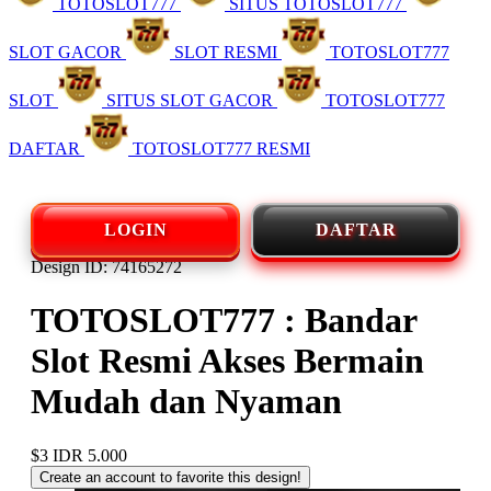
TOTOSLOT777
SITUS TOTOSLOT777
SLOT GACOR
SLOT RESMI
TOTOSLOT777
SLOT
SITUS SLOT GACOR
TOTOSLOT777
DAFTAR
TOTOSLOT777 RESMI
LOGIN
DAFTAR
Design ID: 74165272
TOTOSLOT777 : Bandar
Slot Resmi Akses Bermain
Mudah dan Nyaman
$3
IDR 5.000
Create an account to favorite this design!