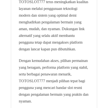
TOTOSLOT777 terus meningkatkan kualitas
layanan melalui penggunaan teknologi
modern dan sistem yang optimal demi
menghadirkan pengalaman bermain yang
aman, mudah, dan nyaman. Dukungan link
alternatif yang selalu aktif membantu
pengguna tetap dapat mengakses platform
dengan lancar kapan pun dibutuhkan.
Dengan kemudahan akses, pilihan permainan
yang beragam, performa platform yang stabil,
serta berbagai penawaran menarik,
TOTOSLOT777 menjadi pilihan tepat bagi
pengguna yang mencari bandar slot resmi
dengan pengalaman bermain yang praktis dan
nyaman.