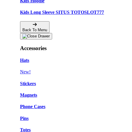
Kids Hoodie
Kids Long Sleeve SITUS TOTOSLOT777
Back To Menu
Accessories
Hats
New!
Stickers
Magnets
Phone Cases
Pins
Totes