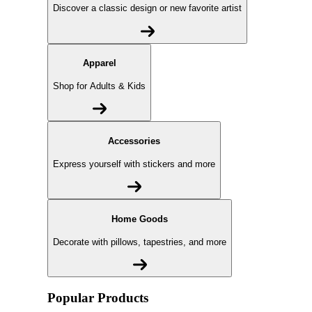
Discover a classic design or new favorite artist
Apparel
Shop for Adults & Kids
Accessories
Express yourself with stickers and more
Home Goods
Decorate with pillows, tapestries, and more
Popular Products