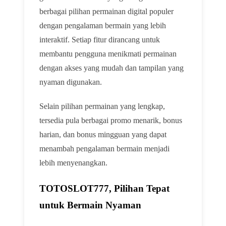
berbagai pilihan permainan digital populer
dengan pengalaman bermain yang lebih
interaktif. Setiap fitur dirancang untuk
membantu pengguna menikmati permainan
dengan akses yang mudah dan tampilan yang
nyaman digunakan.
Selain pilihan permainan yang lengkap,
tersedia pula berbagai promo menarik, bonus
harian, dan bonus mingguan yang dapat
menambah pengalaman bermain menjadi
lebih menyenangkan.
TOTOSLOT777, Pilihan Tepat
untuk Bermain Nyaman