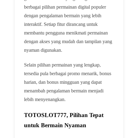
berbagai pilihan permainan digital populer
dengan pengalaman bermain yang lebih
interaktif. Setiap fitur dirancang untuk
membantu pengguna menikmati permainan
dengan akses yang mudah dan tampilan yang
nyaman digunakan.
Selain pilihan permainan yang lengkap,
tersedia pula berbagai promo menarik, bonus
harian, dan bonus mingguan yang dapat
menambah pengalaman bermain menjadi
lebih menyenangkan.
TOTOSLOT777, Pilihan Tepat
untuk Bermain Nyaman