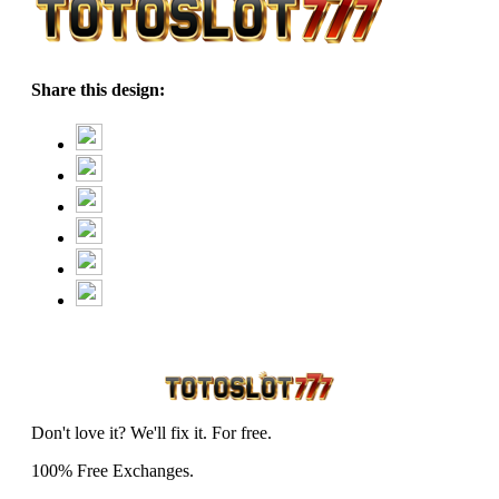
Share this design:
Don't love it? We'll fix it. For free.
100% Free Exchanges.