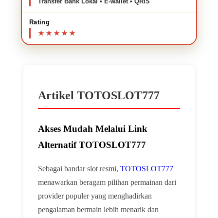
Transfer Bank Lokal • E-wallet • QRIS
Rating
Artikel TOTOSLOT777
Akses Mudah Melalui Link
Alternatif TOTOSLOT777
Sebagai bandar slot resmi,
TOTOSLOT777
menawarkan beragam pilihan permainan dari
provider populer yang menghadirkan
pengalaman bermain lebih menarik dan