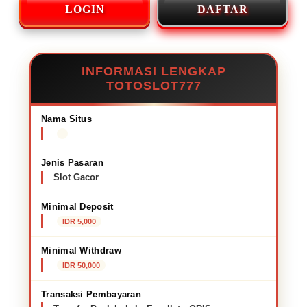
LOGIN
DAFTAR
INFORMASI LENGKAP
TOTOSLOT777
Nama Situs
Jenis Pasaran
Slot Gacor
Minimal Deposit
IDR 5,000
Minimal Withdraw
IDR 50,000
Transaksi Pembayaran