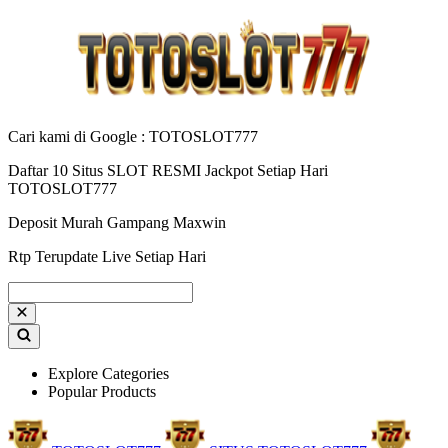
Cari kami di Google : TOTOSLOT777
Daftar 10 Situs SLOT RESMI Jackpot Setiap Hari
TOTOSLOT777
Deposit Murah Gampang Maxwin
Rtp Terupdate Live Setiap Hari
Explore Categories
Popular Products