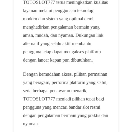
TOTOSLOT777 terus meningkatkan kualitas
layanan melalui penggunaan teknologi
modern dan sistem yang optimal demi
menghadirkan pengalaman bermain yang
aman, mudah, dan nyaman. Dukungan link
alternatif yang selalu aktif membantu
pengguna tetap dapat mengakses platform
dengan lancar kapan pun dibutuhkan.
Dengan kemudahan akses, pilihan permainan
yang beragam, performa platform yang stabil,
serta berbagai penawaran menarik,
TOTOSLOT777 menjadi pilihan tepat bagi
pengguna yang mencari bandar slot resmi
dengan pengalaman bermain yang praktis dan
nyaman.