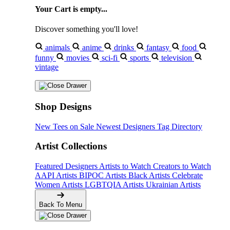
Your Cart is empty...
Discover something you'll love!
animals
anime
drinks
fantasy
food
funny
movies
sci-fi
sports
television
vintage
Shop Designs
New Tees on Sale
Newest Designers
Tag Directory
Artist Collections
Featured Designers
Artists to Watch
Creators to Watch
AAPI Artists
BIPOC Artists
Black Artists
Celebrate
Women Artists
LGBTQIA Artists
Ukrainian Artists
Back To Menu