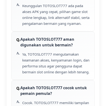
Keunggulan TOTOSLOT777 ada pada
akses APK yang cepat, pilihan game slot
online lengkap, link alternatif stabil, serta
pengalaman bermain yang nyaman.
Apakah TOTOSLOT777 aman
digunakan untuk bermain?
Ya, TOTOSLOT777 mengutamakan
keamanan akses, kenyamanan login, dan
performa situs agar pengguna dapat
bermain slot online dengan lebih tenang.
Apakah TOTOSLOT777 cocok untuk
pemain pemula?
Cocok. TOTOSLOT777 memiliki tampilan