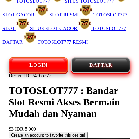
TOTOSLOT777
SITUS TOTOSLOT777
SLOT GACOR
SLOT RESMI
TOTOSLOT777
SLOT
SITUS SLOT GACOR
TOTOSLOT777
DAFTAR
TOTOSLOT777 RESMI
LOGIN
DAFTAR
Design ID: 74165272
TOTOSLOT777 : Bandar
Slot Resmi Akses Bermain
Mudah dan Nyaman
$3
IDR 5.000
Create an account to favorite this design!