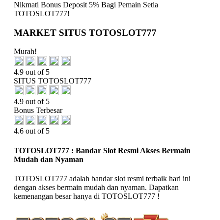
Nikmati
Bonus Deposit 5%
Bagi Pemain Setia
TOTOSLOT777!
MARKET SITUS TOTOSLOT777
Murah!
4.9 out of 5
SITUS TOTOSLOT777
4.9 out of 5
Bonus Terbesar
4.6 out of 5
TOTOSLOT777 : Bandar Slot Resmi Akses Bermain
Mudah dan Nyaman
TOTOSLOT777 adalah bandar slot resmi terbaik hari ini
dengan akses bermain mudah dan nyaman. Dapatkan
kemenangan besar hanya di TOTOSLOT777 !