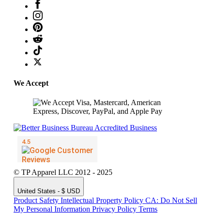
We Accept
© TP Apparel LLC 2012 - 2025
United States - $ USD
Product Safety
Intellectual Property Policy
CA: Do Not Sell
My Personal Information
Privacy Policy
Terms