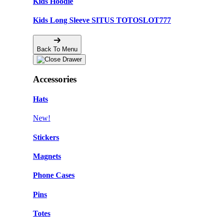
Kids Hoodie
Kids Long Sleeve SITUS TOTOSLOT777
Back To Menu
Accessories
Hats
New!
Stickers
Magnets
Phone Cases
Pins
Totes