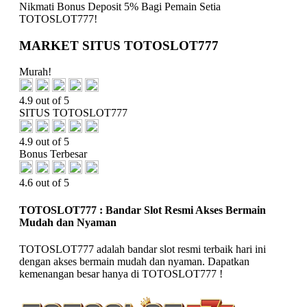
Nikmati
Bonus Deposit 5%
Bagi Pemain Setia
TOTOSLOT777!
MARKET SITUS TOTOSLOT777
Murah!
4.9 out of 5
SITUS TOTOSLOT777
4.9 out of 5
Bonus Terbesar
4.6 out of 5
TOTOSLOT777 : Bandar Slot Resmi Akses Bermain
Mudah dan Nyaman
TOTOSLOT777 adalah bandar slot resmi terbaik hari ini
dengan akses bermain mudah dan nyaman. Dapatkan
kemenangan besar hanya di TOTOSLOT777 !