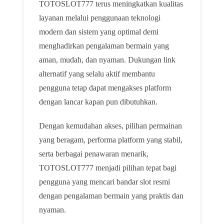
TOTOSLOT777 terus meningkatkan kualitas
layanan melalui penggunaan teknologi
modern dan sistem yang optimal demi
menghadirkan pengalaman bermain yang
aman, mudah, dan nyaman. Dukungan link
alternatif yang selalu aktif membantu
pengguna tetap dapat mengakses platform
dengan lancar kapan pun dibutuhkan.
Dengan kemudahan akses, pilihan permainan
yang beragam, performa platform yang stabil,
serta berbagai penawaran menarik,
TOTOSLOT777 menjadi pilihan tepat bagi
pengguna yang mencari bandar slot resmi
dengan pengalaman bermain yang praktis dan
nyaman.