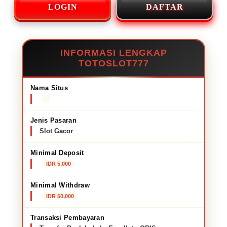
LOGIN
DAFTAR
INFORMASI LENGKAP
TOTOSLOT777
Nama Situs
Jenis Pasaran
Slot Gacor
Minimal Deposit
IDR 5,000
Minimal Withdraw
IDR 50,000
Transaksi Pembayaran