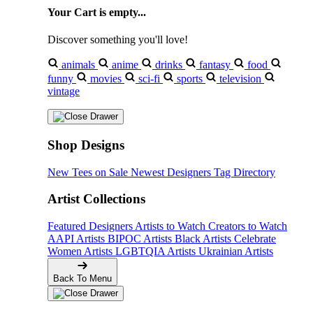
Your Cart is empty...
Discover something you'll love!
animals
anime
drinks
fantasy
food
funny
movies
sci-fi
sports
television
vintage
Shop Designs
New Tees on Sale
Newest Designers
Tag Directory
Artist Collections
Featured Designers
Artists to Watch
Creators to Watch
AAPI Artists
BIPOC Artists
Black Artists
Celebrate
Women Artists
LGBTQIA Artists
Ukrainian Artists
Back To Menu