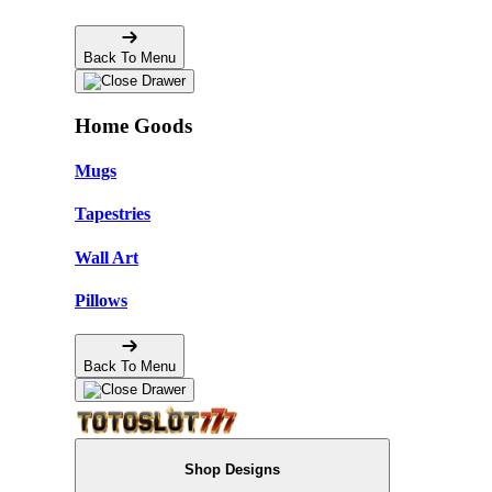
Back To Menu
Home Goods
Mugs
Tapestries
Wall Art
Pillows
Back To Menu
Shop Designs