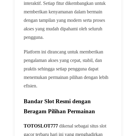
interaktif. Setiap fitur dikembangkan untuk
memberikan kenyamanan dalam bermain
dengan tampilan yang modern serta proses
akses yang mudah dipahami oleh seluruh
pengguna.
Platform ini dirancang untuk memberikan
pengalaman akses yang cepat, stabil, dan
praktis sehingga setiap pengguna dapat
menemukan permainan pilihan dengan lebih
efisien.
Bandar Slot Resmi dengan
Beragam Pilihan Permainan
TOTOSLOT777
dikenal sebagai situs slot
gacor terbaru hari ini yang menghadirkan