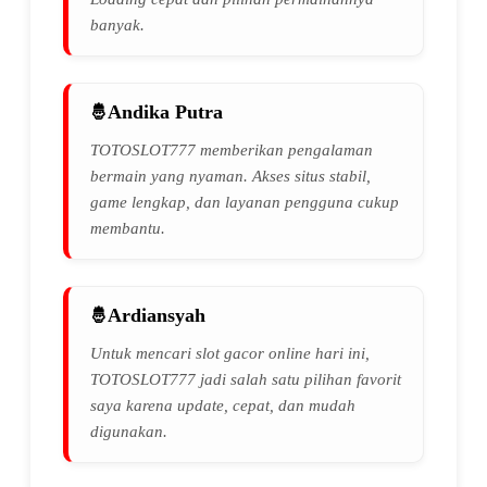
banyak.
Andika Putra
TOTOSLOT777 memberikan pengalaman
bermain yang nyaman. Akses situs stabil,
game lengkap, dan layanan pengguna cukup
membantu.
Ardiansyah
Untuk mencari slot gacor online hari ini,
TOTOSLOT777 jadi salah satu pilihan favorit
saya karena update, cepat, dan mudah
digunakan.