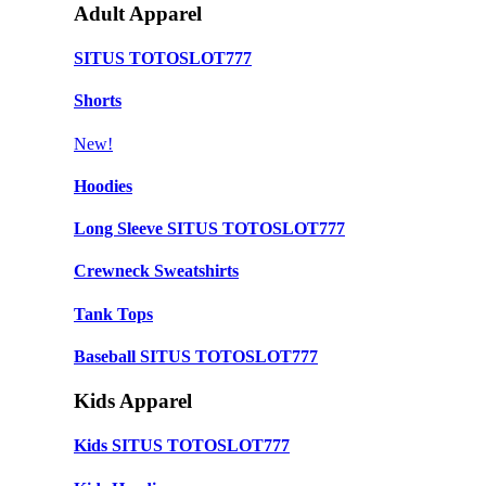
Adult Apparel
SITUS TOTOSLOT777
Shorts
New!
Hoodies
Long Sleeve SITUS TOTOSLOT777
Crewneck Sweatshirts
Tank Tops
Baseball SITUS TOTOSLOT777
Kids Apparel
Kids SITUS TOTOSLOT777