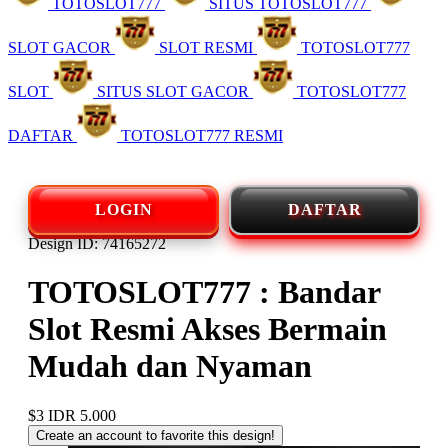
TOTOSLOT777
SITUS TOTOSLOT777
SLOT GACOR
SLOT RESMI
TOTOSLOT777
SLOT
SITUS SLOT GACOR
TOTOSLOT777
DAFTAR
TOTOSLOT777 RESMI
LOGIN
DAFTAR
Design ID: 74165272
TOTOSLOT777 : Bandar
Slot Resmi Akses Bermain
Mudah dan Nyaman
$3
IDR 5.000
Create an account to favorite this design!