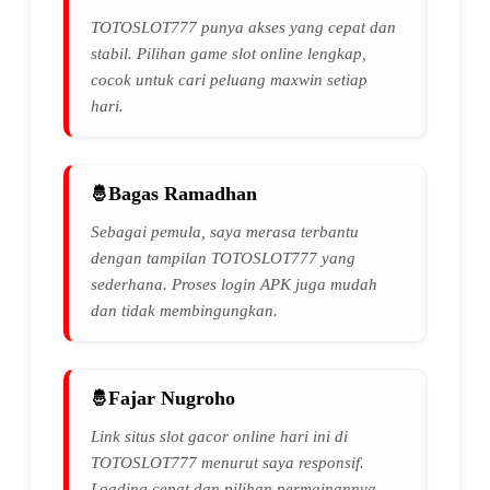
TOTOSLOT777 punya akses yang cepat dan
stabil. Pilihan game slot online lengkap,
cocok untuk cari peluang maxwin setiap
hari.
Bagas Ramadhan
Sebagai pemula, saya merasa terbantu
dengan tampilan TOTOSLOT777 yang
sederhana. Proses login APK juga mudah
dan tidak membingungkan.
Fajar Nugroho
Link situs slot gacor online hari ini di
TOTOSLOT777 menurut saya responsif.
Loading cepat dan pilihan permainannya