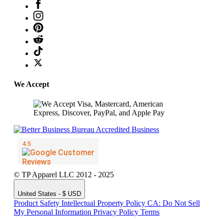
We Accept
© TP Apparel LLC 2012 - 2025
United States - $ USD
Product Safety
Intellectual Property Policy
CA: Do Not Sell
My Personal Information
Privacy Policy
Terms