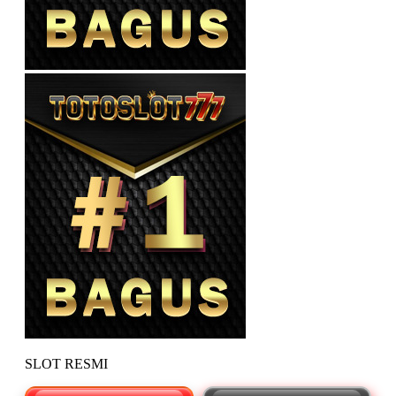
SLOT RESMI