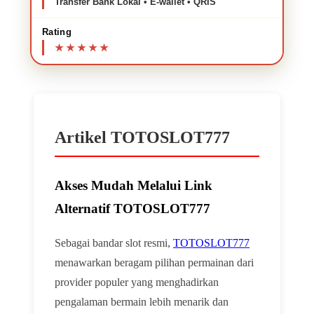
Transfer Bank Lokal • E-wallet • QRIS
Rating
Artikel TOTOSLOT777
Akses Mudah Melalui Link
Alternatif TOTOSLOT777
Sebagai bandar slot resmi,
TOTOSLOT777
menawarkan beragam pilihan permainan dari
provider populer yang menghadirkan
pengalaman bermain lebih menarik dan