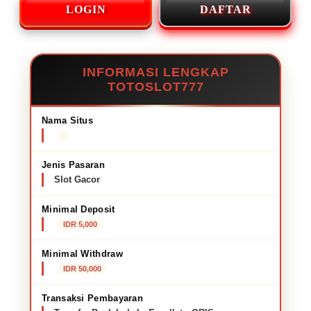
LOGIN
DAFTAR
INFORMASI LENGKAP
TOTOSLOT777
Nama Situs
Jenis Pasaran
Slot Gacor
Minimal Deposit
IDR 5,000
Minimal Withdraw
IDR 50,000
Transaksi Pembayaran