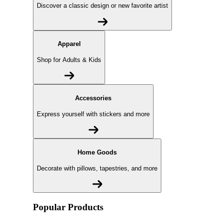
Discover a classic design or new favorite artist
Apparel
Shop for Adults & Kids
Accessories
Express yourself with stickers and more
Home Goods
Decorate with pillows, tapestries, and more
Popular Products