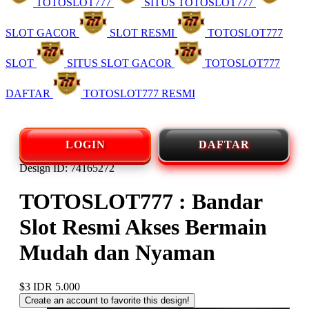
TOTOSLOT777
SITUS TOTOSLOT777
SLOT GACOR
SLOT RESMI
TOTOSLOT777
SLOT
SITUS SLOT GACOR
TOTOSLOT777
DAFTAR
TOTOSLOT777 RESMI
LOGIN
DAFTAR
Design ID: 74165272
TOTOSLOT777 : Bandar
Slot Resmi Akses Bermain
Mudah dan Nyaman
$3
IDR 5.000
Create an account to favorite this design!