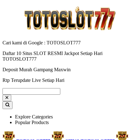
Cari kami di Google : TOTOSLOT777
Daftar 10 Situs SLOT RESMI Jackpot Setiap Hari
TOTOSLOT777
Deposit Murah Gampang Maxwin
Rtp Terupdate Live Setiap Hari
Explore Categories
Popular Products