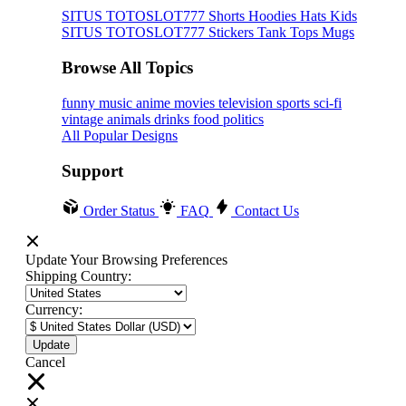
SITUS TOTOSLOT777
Shorts
Hoodies
Hats
Kids
SITUS TOTOSLOT777
Stickers
Tank Tops
Mugs
Browse All Topics
funny
music
anime
movies
television
sports
sci-fi
vintage
animals
drinks
food
politics
All Popular Designs
Support
Order Status
FAQ
Contact Us
Update Your Browsing Preferences
Shipping Country:
Currency:
Cancel