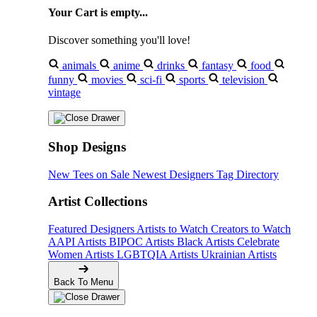
Your Cart is empty...
Discover something you'll love!
animals
anime
drinks
fantasy
food
funny
movies
sci-fi
sports
television
vintage
Shop Designs
New Tees on Sale
Newest Designers
Tag Directory
Artist Collections
Featured Designers
Artists to Watch
Creators to Watch
AAPI Artists
BIPOC Artists
Black Artists
Celebrate
Women Artists
LGBTQIA Artists
Ukrainian Artists
Back To Menu