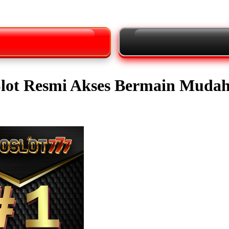
ot Resmi Akses Bermain Muda