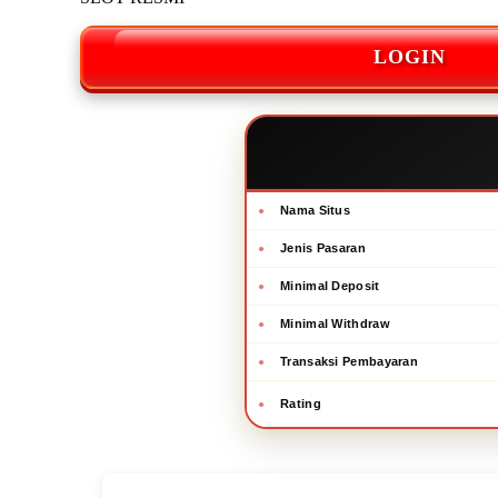
LOGIN
Nama Situs
Jenis Pasaran
Minimal Deposit
Minimal Withdraw
Transaksi Pembayaran
Rating