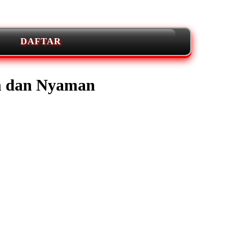
DAFTAR
h dan Nyaman