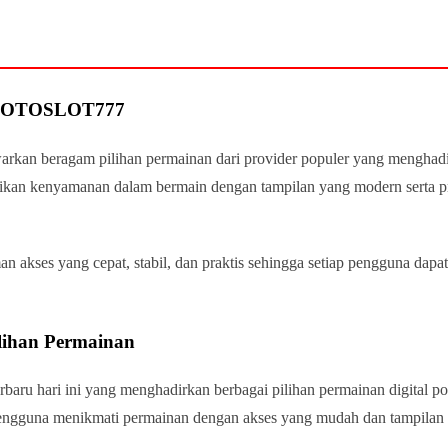
if TOTOSLOT777
rkan beragam pilihan permainan dari provider populer yang menghadi
erikan kenyamanan dalam bermain dengan tampilan yang modern serta p
n akses yang cepat, stabil, dan praktis sehingga setiap pengguna dap
lihan Permainan
terbaru hari ini yang menghadirkan berbagai pilihan permainan digital
u pengguna menikmati permainan dengan akses yang mudah dan tampila