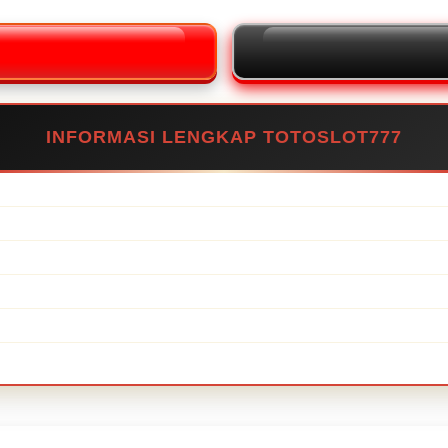
INFORMASI LENGKAP TOTOSLOT777