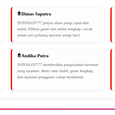
Dimas Saputra
TOTOSLOT777 punya akses yang cepat dan
stabil. Pilihan game slot online lengkap, cocok
untuk cari peluang maxwin setiap hari.
Andika Putra
TOTOSLOT777 memberikan pengalaman bermain
yang nyaman. Akses situs stabil, game lengkap,
dan layanan pengguna cukup membantu.