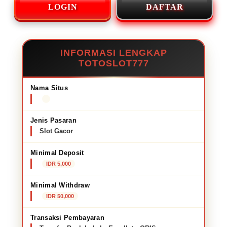
LOGIN
DAFTAR
INFORMASI LENGKAP
TOTOSLOT777
Nama Situs
Jenis Pasaran
Slot Gacor
Minimal Deposit
IDR 5,000
Minimal Withdraw
IDR 50,000
Transaksi Pembayaran