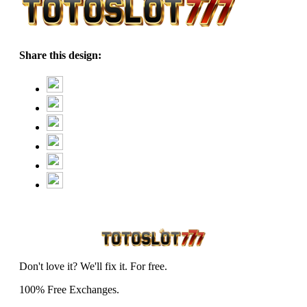
Share this design:
Don't love it? We'll fix it. For free.
100% Free Exchanges.