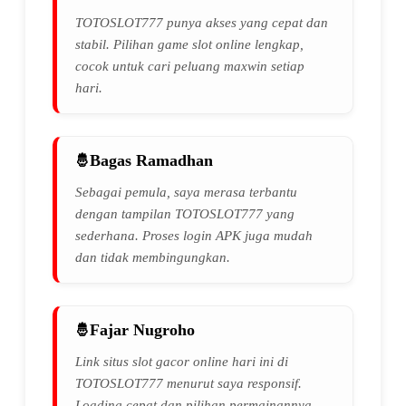
TOTOSLOT777 punya akses yang cepat dan
stabil. Pilihan game slot online lengkap,
cocok untuk cari peluang maxwin setiap
hari.
Bagas Ramadhan
Sebagai pemula, saya merasa terbantu
dengan tampilan TOTOSLOT777 yang
sederhana. Proses login APK juga mudah
dan tidak membingungkan.
Fajar Nugroho
Link situs slot gacor online hari ini di
TOTOSLOT777 menurut saya responsif.
Loading cepat dan pilihan permainannya