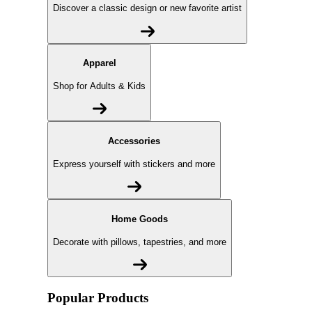
Discover a classic design or new favorite artist
Apparel
Shop for Adults & Kids
Accessories
Express yourself with stickers and more
Home Goods
Decorate with pillows, tapestries, and more
Popular Products