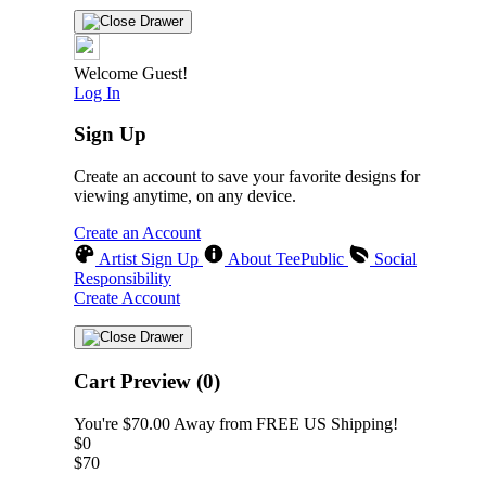
Welcome Guest!
Log In
Sign Up
Create an account to save your favorite designs for
viewing anytime, on any device.
Create an Account
Artist Sign Up
About TeePublic
Social
Responsibility
Create Account
Cart Preview (0)
You're
$70.00
Away from
FREE US Shipping!
$0
$70