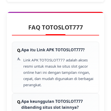
FAQ TOTOSLOT777
Apa itu Link APK TOTOSLOT777?
Link APK TOTOSLOT777 adalah akses
resmi untuk masuk ke situs slot gacor
online hari ini dengan tampilan ringan,
cepat, dan mudah digunakan di berbagai
perangkat.
Apa keunggulan TOTOSLOT777
dibanding situs slot lainnya?