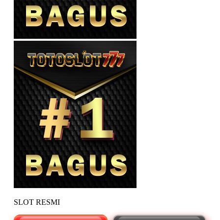
SLOT RESMI