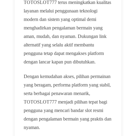
TOTOSLOT777 terus meningkatkan kualitas
layanan melalui penggunaan teknologi
modern dan sistem yang optimal demi
menghadirkan pengalaman bermain yang
aman, mudah, dan nyaman. Dukungan link
alternatif yang selalu aktif membantu
pengguna tetap dapat mengakses platform
dengan lancar kapan pun dibutuhkan.
Dengan kemudahan akses, pilihan permainan
yang beragam, performa platform yang stabil,
serta berbagai penawaran menarik,
TOTOSLOT777 menjadi pilihan tepat bagi
pengguna yang mencari bandar slot resmi
dengan pengalaman bermain yang praktis dan
nyaman.