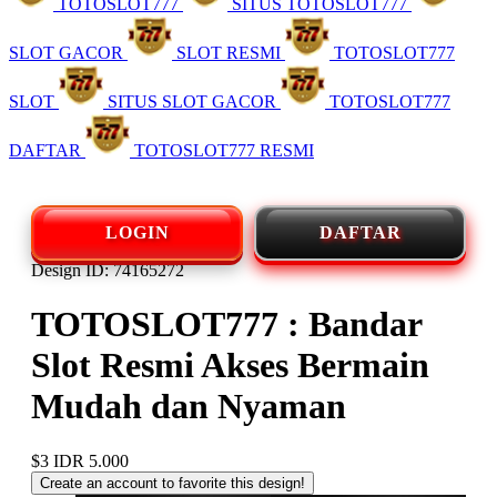
TOTOSLOT777
SITUS TOTOSLOT777
SLOT GACOR
SLOT RESMI
TOTOSLOT777
SLOT
SITUS SLOT GACOR
TOTOSLOT777
DAFTAR
TOTOSLOT777 RESMI
LOGIN
DAFTAR
Design ID: 74165272
TOTOSLOT777 : Bandar
Slot Resmi Akses Bermain
Mudah dan Nyaman
$3
IDR 5.000
Create an account to favorite this design!