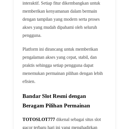
interaktif. Setiap fitur dikembangkan untuk
memberikan kenyamanan dalam bermain
dengan tampilan yang modern serta proses
akses yang mudah dipahami oleh seluruh
pengguna.
Platform ini dirancang untuk memberikan
pengalaman akses yang cepat, stabil, dan
praktis sehingga setiap pengguna dapat
menemukan permainan pilihan dengan lebih
efisien.
Bandar Slot Resmi dengan
Beragam Pilihan Permainan
TOTOSLOT777
dikenal sebagai situs slot
gacor terbaru hari ini yang menghadirkan