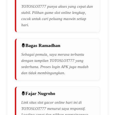
TOTOSLOT777 punya akses yang cepat dan
stabil. Pilihan game slot online lengkap,
cocok untuk cari peluang maxwin setiap
hari.
Bagas Ramadhan
Sebagai pemula, saya merasa terbantu
dengan tampilan TOTOSLOT777 yang
sederhana. Proses login APK juga mudah
dan tidak membingungkan.
Fajar Nugroho
Link situs slot gacor online hari ini di
TOTOSLOT777 menurut saya responsif.
Loading cepat dan pilihan permainannya