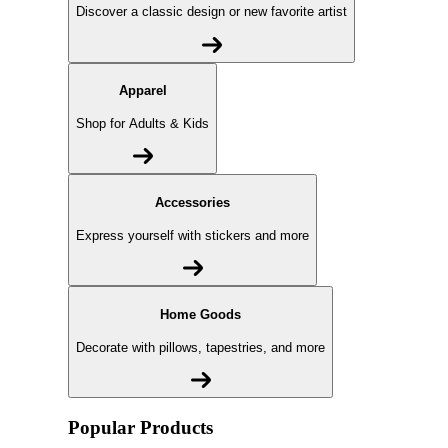
Discover a classic design or new favorite artist
Apparel
Shop for Adults & Kids
Accessories
Express yourself with stickers and more
Home Goods
Decorate with pillows, tapestries, and more
Popular Products