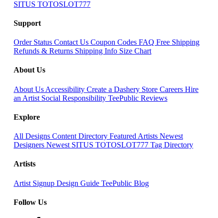
SITUS TOTOSLOT777
Support
Order Status
Contact Us
Coupon Codes
FAQ
Free Shipping
Refunds & Returns
Shipping Info
Size Chart
About Us
About Us
Accessibility
Create a Dashery Store
Careers
Hire
an Artist
Social Responsibility
TeePublic Reviews
Explore
All Designs
Content Directory
Featured Artists
Newest
Designers
Newest SITUS TOTOSLOT777
Tag Directory
Artists
Artist Signup
Design Guide
TeePublic Blog
Follow Us