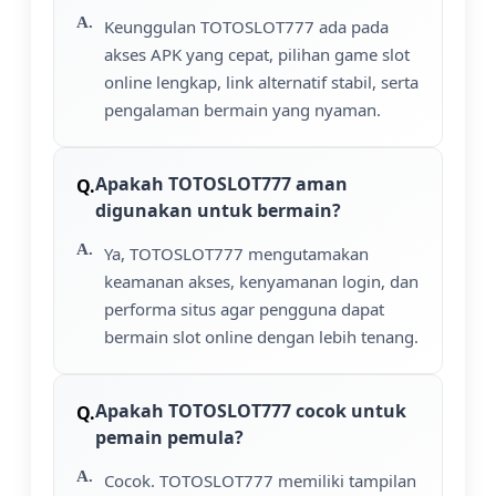
Keunggulan TOTOSLOT777 ada pada
akses APK yang cepat, pilihan game slot
online lengkap, link alternatif stabil, serta
pengalaman bermain yang nyaman.
Apakah TOTOSLOT777 aman
digunakan untuk bermain?
Ya, TOTOSLOT777 mengutamakan
keamanan akses, kenyamanan login, dan
performa situs agar pengguna dapat
bermain slot online dengan lebih tenang.
Apakah TOTOSLOT777 cocok untuk
pemain pemula?
Cocok. TOTOSLOT777 memiliki tampilan