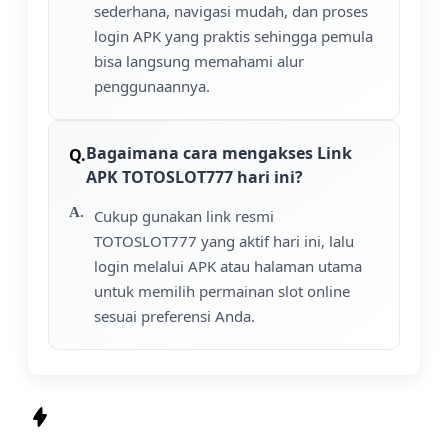
sederhana, navigasi mudah, dan proses
login APK yang praktis sehingga pemula
bisa langsung memahami alur
penggunaannya.
Bagaimana cara mengakses Link
APK TOTOSLOT777 hari ini?
Cukup gunakan link resmi
TOTOSLOT777 yang aktif hari ini, lalu
login melalui APK atau halaman utama
untuk memilih permainan slot online
sesuai preferensi Anda.