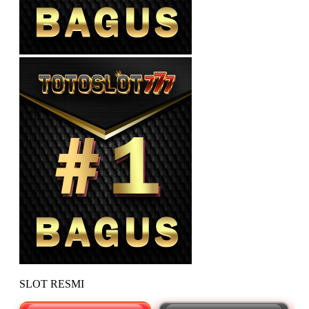
SLOT RESMI