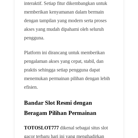
interaktif. Setiap fitur dikembangkan untuk
memberikan kenyamanan dalam bermain
dengan tampilan yang modern serta proses
akses yang mudah dipahami oleh seluruh
pengguna.
Platform ini dirancang untuk memberikan
pengalaman akses yang cepat, stabil, dan
praktis sehingga setiap pengguna dapat
menemukan permainan pilihan dengan lebih
efisien.
Bandar Slot Resmi dengan
Beragam Pilihan Permainan
TOTOSLOT777
dikenal sebagai situs slot
gacor terbaru hari ini yang menghadirkan