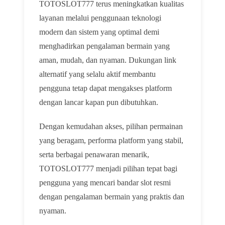
TOTOSLOT777 terus meningkatkan kualitas
layanan melalui penggunaan teknologi
modern dan sistem yang optimal demi
menghadirkan pengalaman bermain yang
aman, mudah, dan nyaman. Dukungan link
alternatif yang selalu aktif membantu
pengguna tetap dapat mengakses platform
dengan lancar kapan pun dibutuhkan.
Dengan kemudahan akses, pilihan permainan
yang beragam, performa platform yang stabil,
serta berbagai penawaran menarik,
TOTOSLOT777 menjadi pilihan tepat bagi
pengguna yang mencari bandar slot resmi
dengan pengalaman bermain yang praktis dan
nyaman.