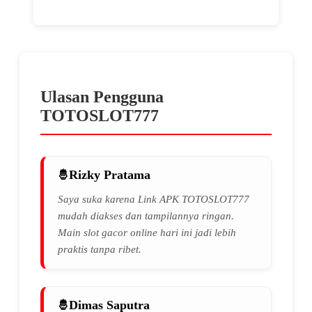
Ulasan Pengguna
TOTOSLOT777
Rizky Pratama
Saya suka karena Link APK TOTOSLOT777
mudah diakses dan tampilannya ringan.
Main slot gacor online hari ini jadi lebih
praktis tanpa ribet.
Dimas Saputra