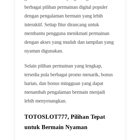
berbagai pilihan permainan digital populer
dengan pengalaman bermain yang lebih
interaktif. Setiap fitur dirancang untuk
membantu pengguna menikmati permainan
dengan akses yang mudah dan tampilan yang
nyaman digunakan.
Selain pilihan permainan yang lengkap,
tersedia pula berbagai promo menarik, bonus
harian, dan bonus mingguan yang dapat
menambah pengalaman bermain menjadi
lebih menyenangkan.
TOTOSLOT777, Pilihan Tepat
untuk Bermain Nyaman