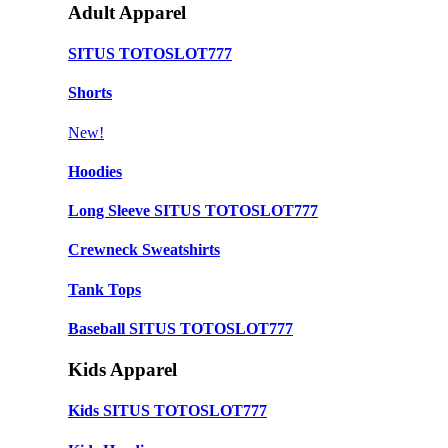
Adult Apparel
SITUS TOTOSLOT777
Shorts
New!
Hoodies
Long Sleeve SITUS TOTOSLOT777
Crewneck Sweatshirts
Tank Tops
Baseball SITUS TOTOSLOT777
Kids Apparel
Kids SITUS TOTOSLOT777