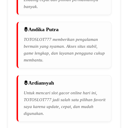
banyak.
Andika Putra
TOTOSLOT777 memberikan pengalaman
bermain yang nyaman. Akses situs stabil,
game lengkap, dan layanan pengguna cukup
membantu.
Ardiansyah
Untuk mencari slot gacor online hari ini,
TOTOSLOT777 jadi salah satu pilihan favorit
saya karena update, cepat, dan mudah
digunakan.