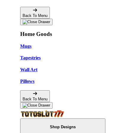
Back To Menu
Home Goods
Mugs
Tapestries
Wall Art
Pillows
Back To Menu
Shop Designs