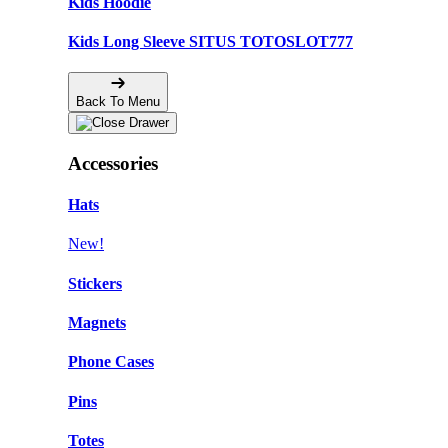
Kids Hoodie
Kids Long Sleeve SITUS TOTOSLOT777
Back To Menu
Accessories
Hats
New!
Stickers
Magnets
Phone Cases
Pins
Totes