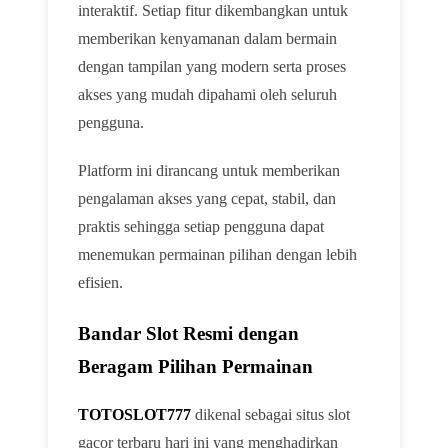
interaktif. Setiap fitur dikembangkan untuk
memberikan kenyamanan dalam bermain
dengan tampilan yang modern serta proses
akses yang mudah dipahami oleh seluruh
pengguna.
Platform ini dirancang untuk memberikan
pengalaman akses yang cepat, stabil, dan
praktis sehingga setiap pengguna dapat
menemukan permainan pilihan dengan lebih
efisien.
Bandar Slot Resmi dengan
Beragam Pilihan Permainan
TOTOSLOT777
dikenal sebagai situs slot
gacor terbaru hari ini yang menghadirkan