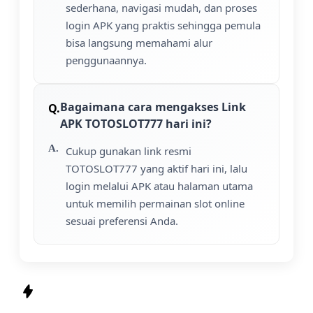
sederhana, navigasi mudah, dan proses
login APK yang praktis sehingga pemula
bisa langsung memahami alur
penggunaannya.
Bagaimana cara mengakses Link
APK TOTOSLOT777 hari ini?
Cukup gunakan link resmi
TOTOSLOT777 yang aktif hari ini, lalu
login melalui APK atau halaman utama
untuk memilih permainan slot online
sesuai preferensi Anda.