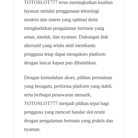
TOTOSLOT777 terus meningkatkan kualitas
layanan melalui penggunaan teknologi
modern dan sistem yang optimal demi
menghadirkan pengalaman bermain yang
aman, mudah, dan nyaman. Dukungan link
alternatif yang selalu aktif membantu
pengguna tetap dapat mengakses platform
dengan lancar kapan pun dibutuhkan.
Dengan kemudahan akses, pilihan permainan
yang beragam, performa platform yang stabil,
serta berbagai penawaran menarik,
TOTOSLOT777 menjadi pilihan tepat bagi
pengguna yang mencari bandar slot resmi
dengan pengalaman bermain yang praktis dan
nyaman.