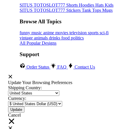
SITUS TOTOSLOT777
Shorts
Hoodies
Hats
Kids
SITUS TOTOSLOT777
Stickers
Tank Tops
Mugs
Browse All Topics
funny
music
anime
movies
television
sports
sci-fi
vintage
animals
drinks
food
politics
All Popular Designs
Support
Order Status
FAQ
Contact Us
Update Your Browsing Preferences
Shipping Country:
Currency:
Cancel