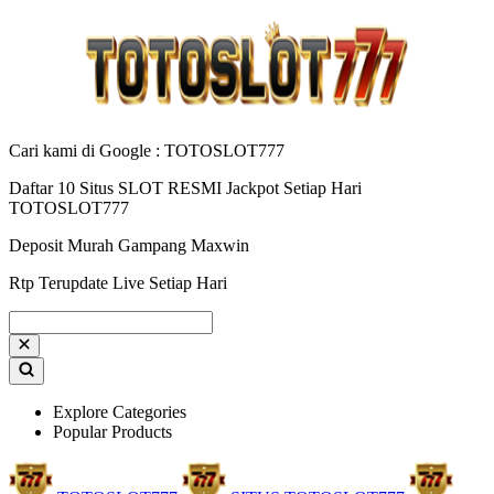
Cari kami di Google : TOTOSLOT777
Daftar 10 Situs SLOT RESMI Jackpot Setiap Hari
TOTOSLOT777
Deposit Murah Gampang Maxwin
Rtp Terupdate Live Setiap Hari
Explore Categories
Popular Products