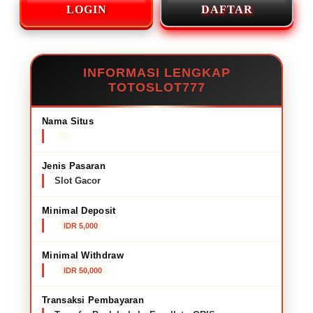
LOGIN
DAFTAR
INFORMASI LENGKAP
TOTOSLOT777
Nama Situs
Jenis Pasaran
Slot Gacor
Minimal Deposit
IDR 5,000
Minimal Withdraw
IDR 50,000
Transaksi Pembayaran