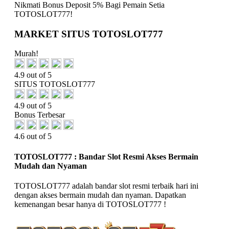
Nikmati
Bonus Deposit 5%
Bagi Pemain Setia
TOTOSLOT777!
MARKET SITUS TOTOSLOT777
Murah!
4.9 out of 5
SITUS TOTOSLOT777
4.9 out of 5
Bonus Terbesar
4.6 out of 5
TOTOSLOT777 : Bandar Slot Resmi Akses Bermain
Mudah dan Nyaman
TOTOSLOT777 adalah bandar slot resmi terbaik hari ini
dengan akses bermain mudah dan nyaman. Dapatkan
kemenangan besar hanya di TOTOSLOT777 !