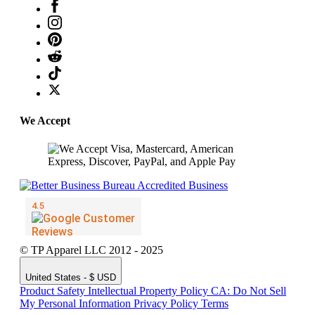
We Accept
© TP Apparel LLC 2012 - 2025
United States - $ USD
Product Safety
Intellectual Property Policy
CA: Do Not Sell
My Personal Information
Privacy Policy
Terms