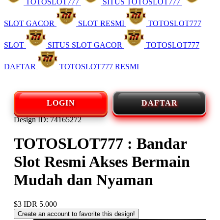
TOTOSLOT777
SITUS TOTOSLOT777
SLOT GACOR
SLOT RESMI
TOTOSLOT777
SLOT
SITUS SLOT GACOR
TOTOSLOT777
DAFTAR
TOTOSLOT777 RESMI
LOGIN
DAFTAR
Design ID: 74165272
TOTOSLOT777 : Bandar
Slot Resmi Akses Bermain
Mudah dan Nyaman
$3
IDR 5.000
Create an account to favorite this design!