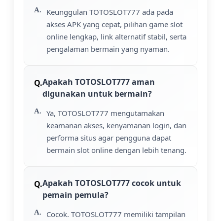
Keunggulan TOTOSLOT777 ada pada
akses APK yang cepat, pilihan game slot
online lengkap, link alternatif stabil, serta
pengalaman bermain yang nyaman.
Apakah TOTOSLOT777 aman
digunakan untuk bermain?
Ya, TOTOSLOT777 mengutamakan
keamanan akses, kenyamanan login, dan
performa situs agar pengguna dapat
bermain slot online dengan lebih tenang.
Apakah TOTOSLOT777 cocok untuk
pemain pemula?
Cocok. TOTOSLOT777 memiliki tampilan