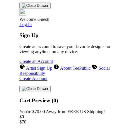
Welcome Guest!
Log In
Sign Up
Create an account to save your favorite designs for
viewing anytime, on any device.
Create an Account
Artist Sign Up
About TeePublic
Social
Responsibility
Create Account
Cart Preview (0)
You're
$70.00
Away from
FREE US Shipping!
$0
$70