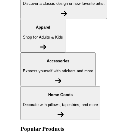
Discover a classic design or new favorite artist
Apparel
Shop for Adults & Kids
Accessories
Express yourself with stickers and more
Home Goods
Decorate with pillows, tapestries, and more
Popular Products