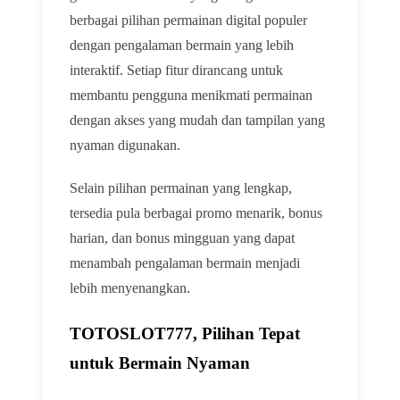
berbagai pilihan permainan digital populer
dengan pengalaman bermain yang lebih
interaktif. Setiap fitur dirancang untuk
membantu pengguna menikmati permainan
dengan akses yang mudah dan tampilan yang
nyaman digunakan.
Selain pilihan permainan yang lengkap,
tersedia pula berbagai promo menarik, bonus
harian, dan bonus mingguan yang dapat
menambah pengalaman bermain menjadi
lebih menyenangkan.
TOTOSLOT777, Pilihan Tepat
untuk Bermain Nyaman