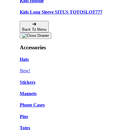
Kids Hoodie
Kids Long Sleeve SITUS TOTOSLOT777
Back To Menu
Accessories
Hats
New!
Stickers
Magnets
Phone Cases
Pins
Totes