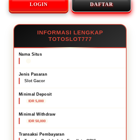
LOGIN
DAFTAR
INFORMASI LENGKAP
TOTOSLOT777
Nama Situs
Jenis Pasaran
Slot Gacor
Minimal Deposit
IDR 5,000
Minimal Withdraw
IDR 50,000
Transaksi Pembayaran