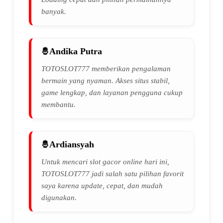
banyak.
Andika Putra
TOTOSLOT777 memberikan pengalaman
bermain yang nyaman. Akses situs stabil,
game lengkap, dan layanan pengguna cukup
membantu.
Ardiansyah
Untuk mencari slot gacor online hari ini,
TOTOSLOT777 jadi salah satu pilihan favorit
saya karena update, cepat, dan mudah
digunakan.