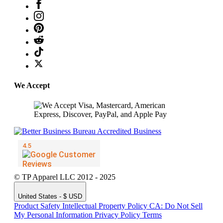
We Accept
© TP Apparel LLC 2012 - 2025
United States - $ USD
Product Safety
Intellectual Property Policy
CA: Do Not Sell
My Personal Information
Privacy Policy
Terms