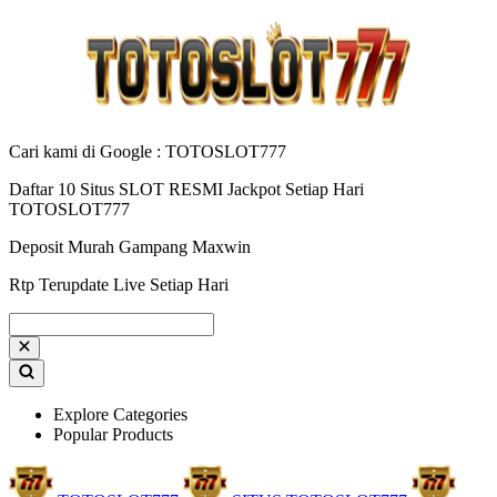
Cari kami di Google : TOTOSLOT777
Daftar 10 Situs SLOT RESMI Jackpot Setiap Hari
TOTOSLOT777
Deposit Murah Gampang Maxwin
Rtp Terupdate Live Setiap Hari
Explore Categories
Popular Products