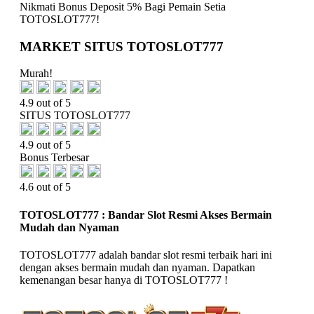
Nikmati
Bonus Deposit 5%
Bagi Pemain Setia
TOTOSLOT777!
MARKET SITUS TOTOSLOT777
Murah!
4.9 out of 5
SITUS TOTOSLOT777
4.9 out of 5
Bonus Terbesar
4.6 out of 5
TOTOSLOT777 : Bandar Slot Resmi Akses Bermain
Mudah dan Nyaman
TOTOSLOT777 adalah bandar slot resmi terbaik hari ini
dengan akses bermain mudah dan nyaman. Dapatkan
kemenangan besar hanya di TOTOSLOT777 !