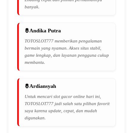
banyak.
Andika Putra
TOTOSLOT777 memberikan pengalaman
bermain yang nyaman. Akses situs stabil,
game lengkap, dan layanan pengguna cukup
membantu.
Ardiansyah
Untuk mencari slot gacor online hari ini,
TOTOSLOT777 jadi salah satu pilihan favorit
saya karena update, cepat, dan mudah
digunakan.