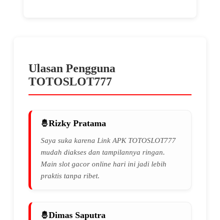
Ulasan Pengguna
TOTOSLOT777
Rizky Pratama
Saya suka karena Link APK TOTOSLOT777
mudah diakses dan tampilannya ringan.
Main slot gacor online hari ini jadi lebih
praktis tanpa ribet.
Dimas Saputra