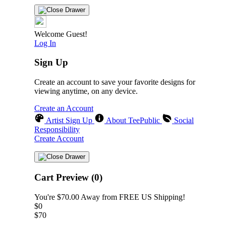
Welcome Guest!
Log In
Sign Up
Create an account to save your favorite designs for
viewing anytime, on any device.
Create an Account
Artist Sign Up
About TeePublic
Social
Responsibility
Create Account
Cart Preview (0)
You're
$70.00
Away from
FREE US Shipping!
$0
$70