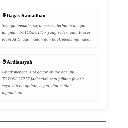
Bagas Ramadhan
Sebagai pemula, saya merasa terbantu dengan
tampilan TOTOSLOT777 yang sederhana. Proses
login APK juga mudah dan tidak membingungkan.
Ardiansyah
Untuk mencari slot gacor online hari ini,
TOTOSLOT777 jadi salah satu pilihan favorit
saya karena update, cepat, dan mudah
digunakan.