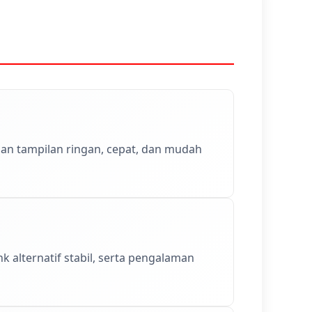
gan tampilan ringan, cepat, dan mudah
 alternatif stabil, serta pengalaman