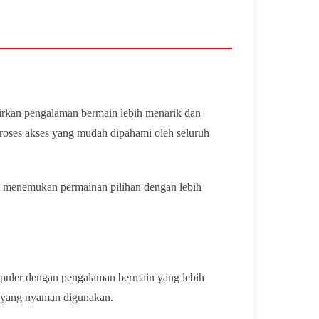
rkan pengalaman bermain lebih menarik dan
roses akses yang mudah dipahami oleh seluruh
at menemukan permainan pilihan dengan lebih
 populer dengan pengalaman bermain yang lebih
n yang nyaman digunakan.