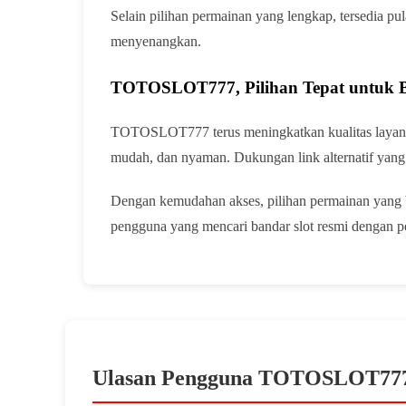
Selain pilihan permainan yang lengkap, tersedia 
menyenangkan.
TOTOSLOT777, Pilihan Tepat untuk
TOTOSLOT777 terus meningkatkan kualitas layana
mudah, dan nyaman. Dukungan link alternatif yang
Dengan kemudahan akses, pilihan permainan yang b
pengguna yang mencari bandar slot resmi dengan 
Ulasan Pengguna TOTOSLOT77