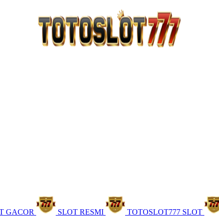
T GACOR
SLOT RESMI
TOTOSLOT777 SLOT