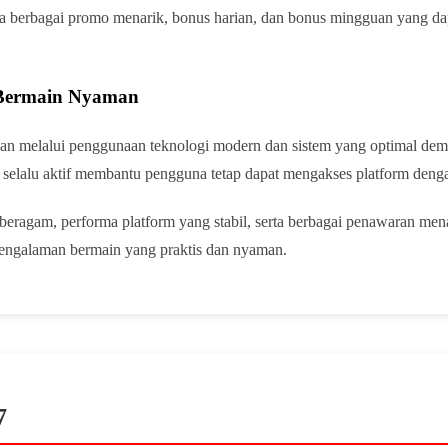
pula berbagai promo menarik, bonus harian, dan bonus mingguan yang 
 Bermain Nyaman
n melalui penggunaan teknologi modern dan sistem yang optimal de
 selalu aktif membantu pengguna tetap dapat mengakses platform deng
eragam, performa platform yang stabil, serta berbagai penawaran me
pengalaman bermain yang praktis dan nyaman.
7