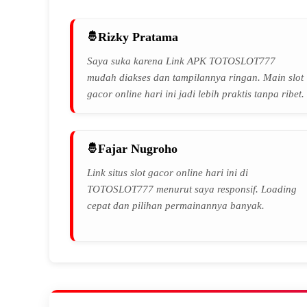
Rizky Pratama
Saya suka karena Link APK TOTOSLOT777
mudah diakses dan tampilannya ringan. Main slot
gacor online hari ini jadi lebih praktis tanpa ribet.
Fajar Nugroho
Link situs slot gacor online hari ini di
TOTOSLOT777 menurut saya responsif. Loading
cepat dan pilihan permainannya banyak.