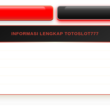
INFORMASI LENGKAP TOTOSLOT777