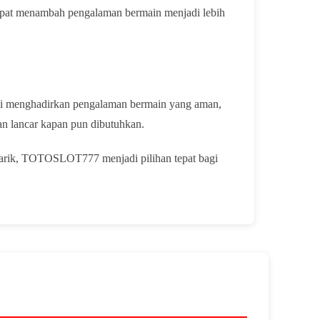
dapat menambah pengalaman bermain menjadi lebih
mi menghadirkan pengalaman bermain yang aman,
an lancar kapan pun dibutuhkan.
narik, TOTOSLOT777 menjadi pilihan tepat bagi