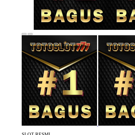
SLOT RESMI