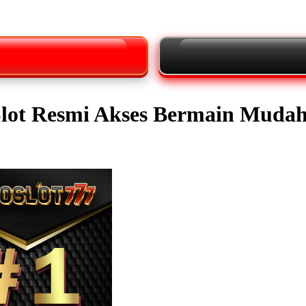
ot Resmi Akses Bermain Muda