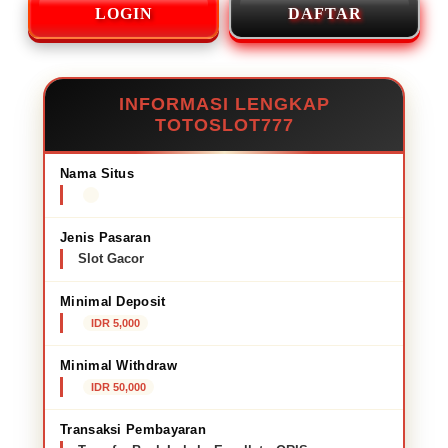
LOGIN
DAFTAR
INFORMASI LENGKAP
TOTOSLOT777
Nama Situs
Jenis Pasaran
Slot Gacor
Minimal Deposit
IDR 5,000
Minimal Withdraw
IDR 50,000
Transaksi Pembayaran