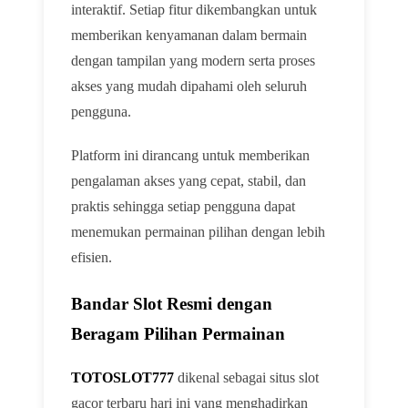
interaktif. Setiap fitur dikembangkan untuk
memberikan kenyamanan dalam bermain
dengan tampilan yang modern serta proses
akses yang mudah dipahami oleh seluruh
pengguna.
Platform ini dirancang untuk memberikan
pengalaman akses yang cepat, stabil, dan
praktis sehingga setiap pengguna dapat
menemukan permainan pilihan dengan lebih
efisien.
Bandar Slot Resmi dengan
Beragam Pilihan Permainan
TOTOSLOT777
dikenal sebagai situs slot
gacor terbaru hari ini yang menghadirkan