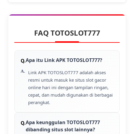
FAQ TOTOSLOT777
Apa itu Link APK TOTOSLOT777?
Link APK TOTOSLOT777 adalah akses
resmi untuk masuk ke situs slot gacor
online hari ini dengan tampilan ringan,
cepat, dan mudah digunakan di berbagai
perangkat.
Apa keunggulan TOTOSLOT777
dibanding situs slot lainnya?