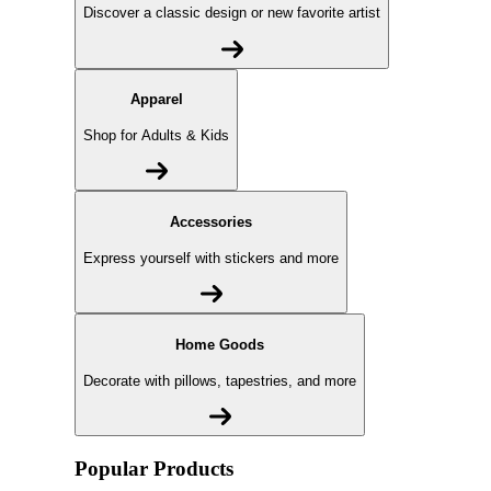
Discover a classic design or new favorite artist
Apparel
Shop for Adults & Kids
Accessories
Express yourself with stickers and more
Home Goods
Decorate with pillows, tapestries, and more
Popular Products