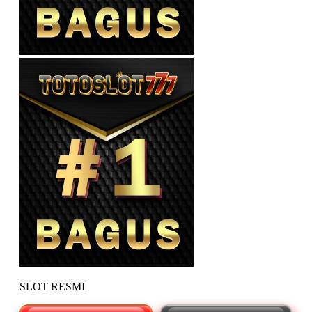
SLOT RESMI