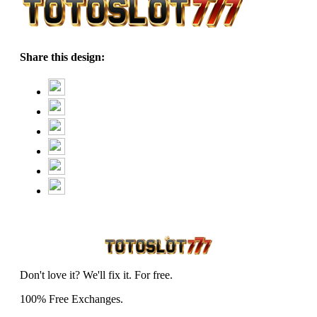
Share this design:
Don't love it? We'll fix it. For free.
100% Free Exchanges.