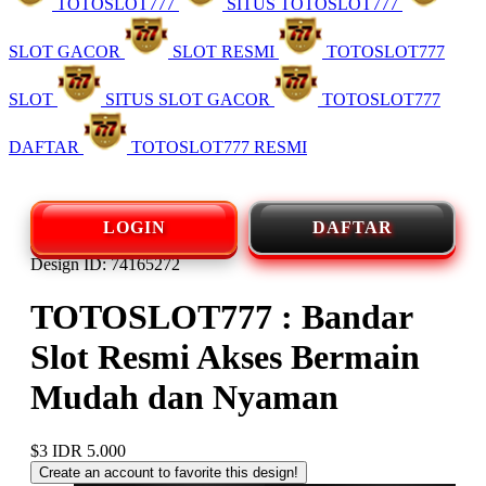
TOTOSLOT777
SITUS TOTOSLOT777
SLOT GACOR
SLOT RESMI
TOTOSLOT777
SLOT
SITUS SLOT GACOR
TOTOSLOT777
DAFTAR
TOTOSLOT777 RESMI
LOGIN
DAFTAR
Design ID: 74165272
TOTOSLOT777 : Bandar
Slot Resmi Akses Bermain
Mudah dan Nyaman
$3
IDR 5.000
Create an account to favorite this design!