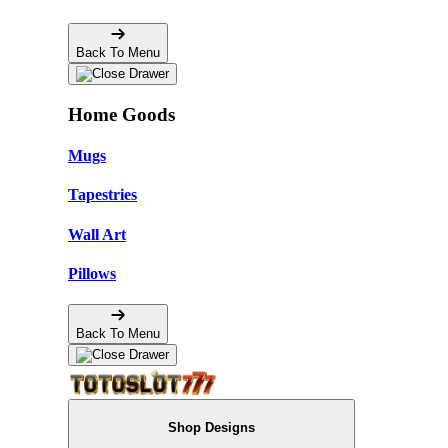
Back To Menu
Home Goods
Mugs
Tapestries
Wall Art
Pillows
Back To Menu
Shop Designs