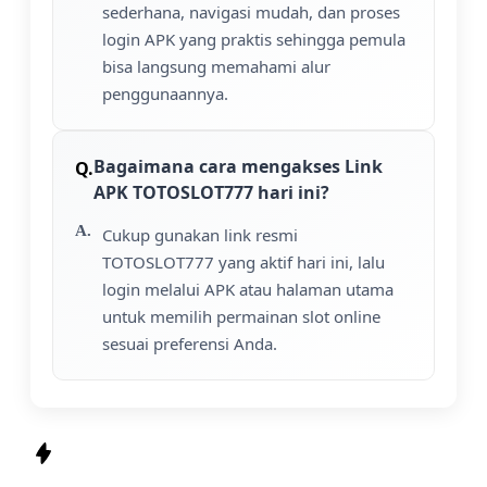
sederhana, navigasi mudah, dan proses
login APK yang praktis sehingga pemula
bisa langsung memahami alur
penggunaannya.
Bagaimana cara mengakses Link
APK TOTOSLOT777 hari ini?
Cukup gunakan link resmi
TOTOSLOT777 yang aktif hari ini, lalu
login melalui APK atau halaman utama
untuk memilih permainan slot online
sesuai preferensi Anda.