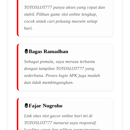
TOTOSLOT777 punya akses yang cepat dan
stabil. Pilihan game slot online lengkap,
cocok untuk cari peluang maxwin setiap
hari.
Bagas Ramadhan
Sebagai pemula, saya merasa terbantu
dengan tampilan TOTOSLOT777 yang
sederhana. Proses login APK juga mudah
dan tidak membingungkan.
Fajar Nugroho
Link situs slot gacor online hari ini di
TOTOSLOT777 menurut saya responsif.
Loading cepat dan pilihan permainannya