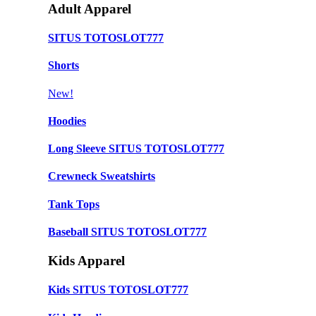
Adult Apparel
SITUS TOTOSLOT777
Shorts
New!
Hoodies
Long Sleeve SITUS TOTOSLOT777
Crewneck Sweatshirts
Tank Tops
Baseball SITUS TOTOSLOT777
Kids Apparel
Kids SITUS TOTOSLOT777