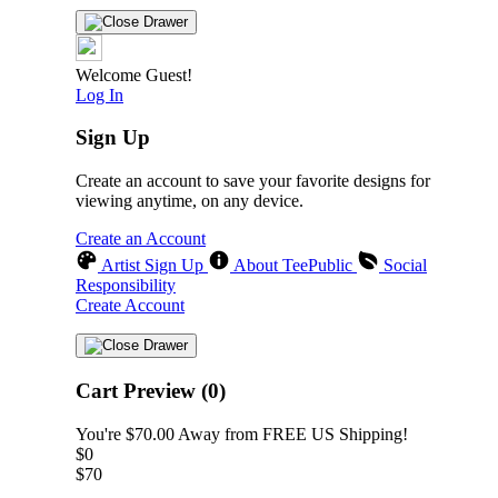
Welcome Guest!
Log In
Sign Up
Create an account to save your favorite designs for
viewing anytime, on any device.
Create an Account
Artist Sign Up
About TeePublic
Social
Responsibility
Create Account
Cart Preview (0)
You're
$70.00
Away from
FREE US Shipping!
$0
$70