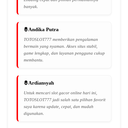
banyak.
Andika Putra
TOTOSLOT777 memberikan pengalaman
bermain yang nyaman. Akses situs stabil,
game lengkap, dan layanan pengguna cukup
membantu.
Ardiansyah
Untuk mencari slot gacor online hari ini,
TOTOSLOT777 jadi salah satu pilihan favorit
saya karena update, cepat, dan mudah
digunakan.