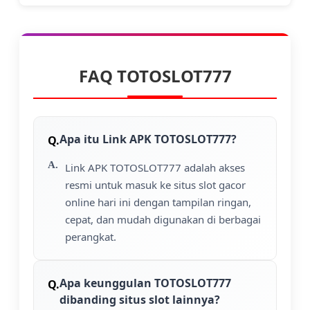
FAQ TOTOSLOT777
Apa itu Link APK TOTOSLOT777?
Link APK TOTOSLOT777 adalah akses
resmi untuk masuk ke situs slot gacor
online hari ini dengan tampilan ringan,
cepat, dan mudah digunakan di berbagai
perangkat.
Apa keunggulan TOTOSLOT777
dibanding situs slot lainnya?