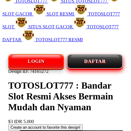
TOTOSLOT777
SITUS TOTOSLOT777
SLOT GACOR
SLOT RESMI
TOTOSLOT777
SLOT
SITUS SLOT GACOR
TOTOSLOT777
DAFTAR
TOTOSLOT777 RESMI
LOGIN
DAFTAR
Design ID: 74165272
TOTOSLOT777 : Bandar
Slot Resmi Akses Bermain
Mudah dan Nyaman
$3
IDR 5.000
Create an account to favorite this design!