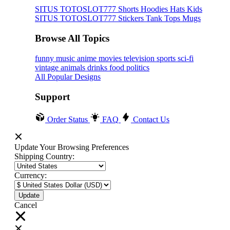
SITUS TOTOSLOT777
Shorts
Hoodies
Hats
Kids
SITUS TOTOSLOT777
Stickers
Tank Tops
Mugs
Browse All Topics
funny
music
anime
movies
television
sports
sci-fi
vintage
animals
drinks
food
politics
All Popular Designs
Support
Order Status
FAQ
Contact Us
Update Your Browsing Preferences
Shipping Country:
Currency:
Cancel