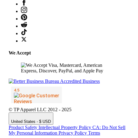
We Accept
© TP Apparel LLC 2012 - 2025
United States - $ USD
Product Safety
Intellectual Property Policy
CA: Do Not Sell
My Personal Information
Privacy Policy
Terms