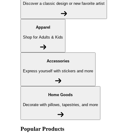
Discover a classic design or new favorite artist
Apparel
Shop for Adults & Kids
Accessories
Express yourself with stickers and more
Home Goods
Decorate with pillows, tapestries, and more
Popular Products