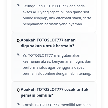
Keunggulan TOTOSLOT777 ada pada
akses APK yang cepat, pilihan game slot
online lengkap, link alternatif stabil, serta
pengalaman bermain yang nyaman.
Apakah TOTOSLOT777 aman
digunakan untuk bermain?
Ya, TOTOSLOT777 mengutamakan
keamanan akses, kenyamanan login, dan
performa situs agar pengguna dapat
bermain slot online dengan lebih tenang.
Apakah TOTOSLOT777 cocok untuk
pemain pemula?
Cocok. TOTOSLOT777 memiliki tampilan