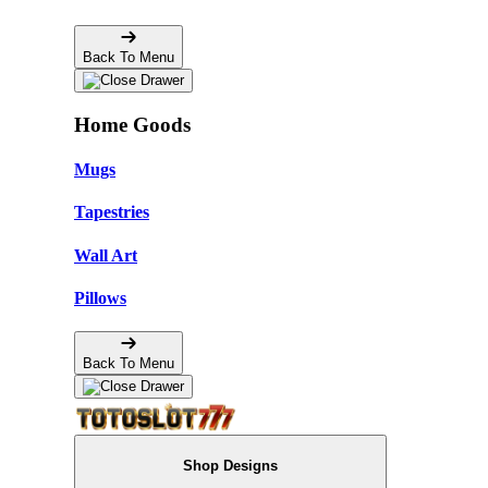
Back To Menu
Home Goods
Mugs
Tapestries
Wall Art
Pillows
Back To Menu
Shop Designs