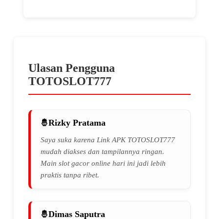
Ulasan Pengguna
TOTOSLOT777
Rizky Pratama
Saya suka karena Link APK TOTOSLOT777
mudah diakses dan tampilannya ringan.
Main slot gacor online hari ini jadi lebih
praktis tanpa ribet.
Dimas Saputra