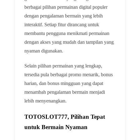
berbagai pilihan permainan digital populer
dengan pengalaman bermain yang lebih
interaktif. Setiap fitur dirancang untuk
membantu pengguna menikmati permainan
dengan akses yang mudah dan tampilan yang
nyaman digunakan.
Selain pilihan permainan yang lengkap,
tersedia pula berbagai promo menarik, bonus
harian, dan bonus mingguan yang dapat
menambah pengalaman bermain menjadi
lebih menyenangkan.
TOTOSLOT777, Pilihan Tepat
untuk Bermain Nyaman