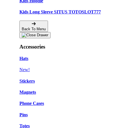
Kids Hoodie
Kids Long Sleeve SITUS TOTOSLOT777
Back To Menu
Accessories
Hats
New!
Stickers
Magnets
Phone Cases
Pins
Totes