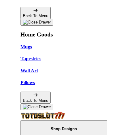
Back To Menu
Home Goods
Mugs
Tapestries
Wall Art
Pillows
Back To Menu
Shop Designs