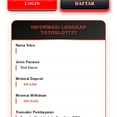
LOGIN
DAFTAR
INFORMASI LENGKAP
TOTOSLOT777
Nama Situs
Jenis Pasaran
Slot Gacor
Minimal Deposit
IDR 5,000
Minimal Withdraw
IDR 50,000
Transaksi Pembayaran