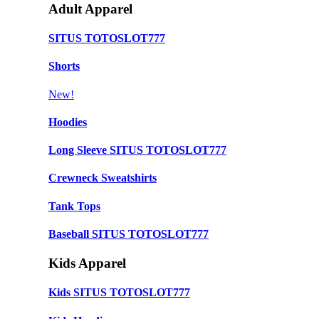
Adult Apparel
SITUS TOTOSLOT777
Shorts
New!
Hoodies
Long Sleeve SITUS TOTOSLOT777
Crewneck Sweatshirts
Tank Tops
Baseball SITUS TOTOSLOT777
Kids Apparel
Kids SITUS TOTOSLOT777