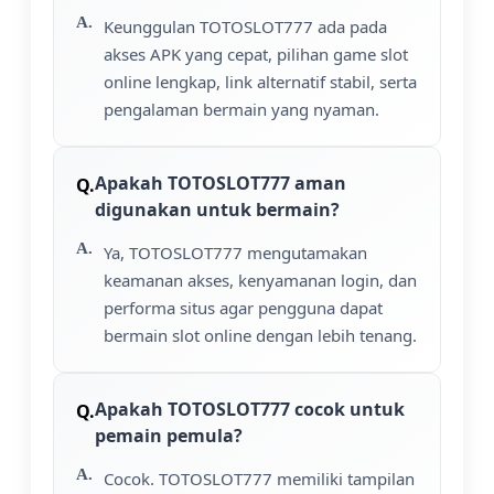
Keunggulan TOTOSLOT777 ada pada
akses APK yang cepat, pilihan game slot
online lengkap, link alternatif stabil, serta
pengalaman bermain yang nyaman.
Apakah TOTOSLOT777 aman
digunakan untuk bermain?
Ya, TOTOSLOT777 mengutamakan
keamanan akses, kenyamanan login, dan
performa situs agar pengguna dapat
bermain slot online dengan lebih tenang.
Apakah TOTOSLOT777 cocok untuk
pemain pemula?
Cocok. TOTOSLOT777 memiliki tampilan