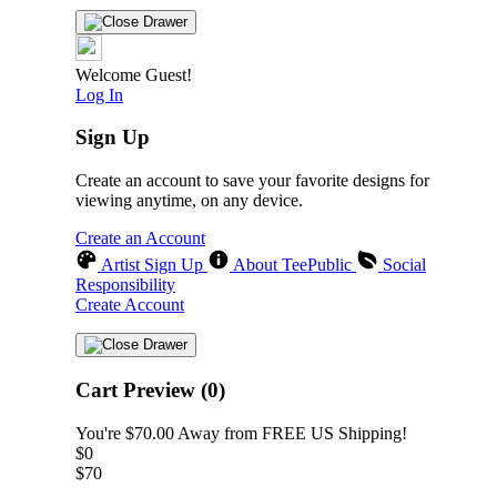
Welcome Guest!
Log In
Sign Up
Create an account to save your favorite designs for
viewing anytime, on any device.
Create an Account
Artist Sign Up
About TeePublic
Social
Responsibility
Create Account
Cart Preview (0)
You're
$70.00
Away from
FREE US Shipping!
$0
$70