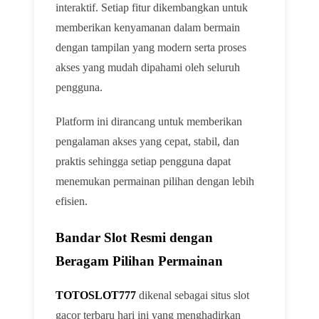
interaktif. Setiap fitur dikembangkan untuk
memberikan kenyamanan dalam bermain
dengan tampilan yang modern serta proses
akses yang mudah dipahami oleh seluruh
pengguna.
Platform ini dirancang untuk memberikan
pengalaman akses yang cepat, stabil, dan
praktis sehingga setiap pengguna dapat
menemukan permainan pilihan dengan lebih
efisien.
Bandar Slot Resmi dengan
Beragam Pilihan Permainan
TOTOSLOT777
dikenal sebagai situs slot
gacor terbaru hari ini yang menghadirkan