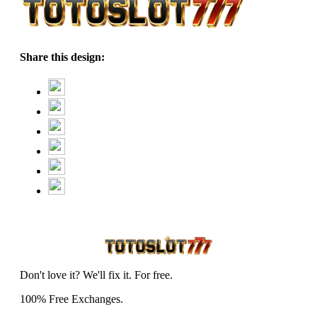
Share this design:
Don't love it? We'll fix it. For free.
100% Free Exchanges.