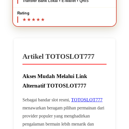
Transfer Bank Lokal • E-wallet • QRIS
Rating
Artikel TOTOSLOT777
Akses Mudah Melalui Link
Alternatif TOTOSLOT777
Sebagai bandar slot resmi,
TOTOSLOT777
menawarkan beragam pilihan permainan dari
provider populer yang menghadirkan
pengalaman bermain lebih menarik dan