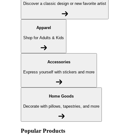
Discover a classic design or new favorite artist
Apparel
Shop for Adults & Kids
Accessories
Express yourself with stickers and more
Home Goods
Decorate with pillows, tapestries, and more
Popular Products