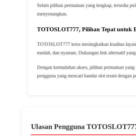
Selain pilihan permainan yang lengkap, tersedia 
menyenangkan.
TOTOSLOT777, Pilihan Tepat untuk
TOTOSLOT777 terus meningkatkan kualitas layana
mudah, dan nyaman. Dukungan link alternatif yang
Dengan kemudahan akses, pilihan permainan yang b
pengguna yang mencari bandar slot resmi dengan 
Ulasan Pengguna TOTOSLOT77