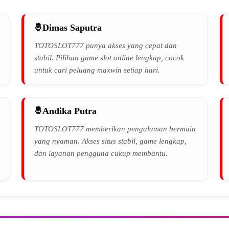
Dimas Saputra
TOTOSLOT777 punya akses yang cepat dan
stabil. Pilihan game slot online lengkap, cocok
untuk cari peluang maxwin setiap hari.
Andika Putra
TOTOSLOT777 memberikan pengalaman bermain
yang nyaman. Akses situs stabil, game lengkap,
dan layanan pengguna cukup membantu.