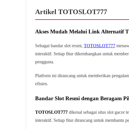
Artikel TOTOSLOT777
Akses Mudah Melalui Link Alternat
Sebagai bandar slot resmi,
TOTOSLOT777
menawa
interaktif. Setiap fitur dikembangkan untuk memb
pengguna.
Platform ini dirancang untuk memberikan pengalama
efisien.
Bandar Slot Resmi dengan Beragam Pi
TOTOSLOT777
dikenal sebagai situs slot gacor 
interaktif. Setiap fitur dirancang untuk membant