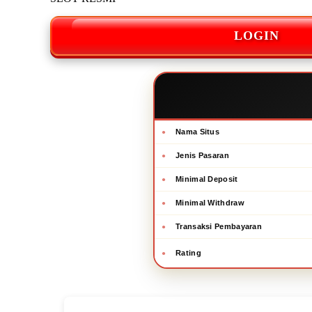
LOGIN
Nama Situs
Jenis Pasaran
Minimal Deposit
Minimal Withdraw
Transaksi Pembayaran
Rating