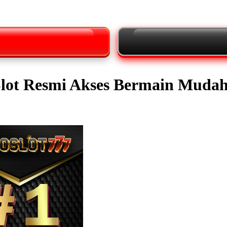
ot Resmi Akses Bermain Muda