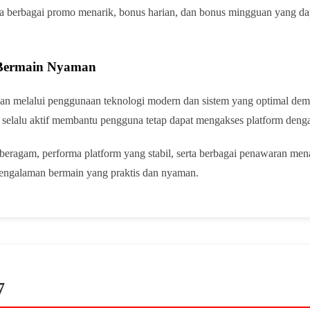
pula berbagai promo menarik, bonus harian, dan bonus mingguan yang 
 Bermain Nyaman
n melalui penggunaan teknologi modern dan sistem yang optimal de
 selalu aktif membantu pengguna tetap dapat mengakses platform deng
eragam, performa platform yang stabil, serta berbagai penawaran me
pengalaman bermain yang praktis dan nyaman.
7