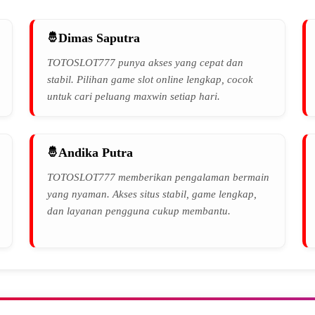
Dimas Saputra
TOTOSLOT777 punya akses yang cepat dan
stabil. Pilihan game slot online lengkap, cocok
untuk cari peluang maxwin setiap hari.
Andika Putra
TOTOSLOT777 memberikan pengalaman bermain
yang nyaman. Akses situs stabil, game lengkap,
dan layanan pengguna cukup membantu.