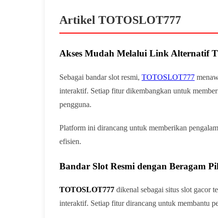
Artikel TOTOSLOT777
Akses Mudah Melalui Link Alternat
Sebagai bandar slot resmi,
TOTOSLOT777
menawa
interaktif. Setiap fitur dikembangkan untuk memb
pengguna.
Platform ini dirancang untuk memberikan pengalama
efisien.
Bandar Slot Resmi dengan Beragam Pi
TOTOSLOT777
dikenal sebagai situs slot gacor 
interaktif. Setiap fitur dirancang untuk membant