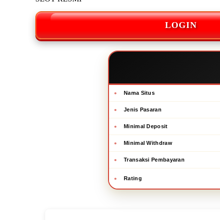
LOGIN
Nama Situs
Jenis Pasaran
Minimal Deposit
Minimal Withdraw
Transaksi Pembayaran
Rating