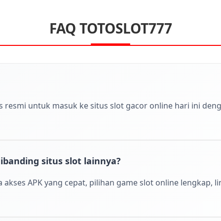
FAQ TOTOSLOT777
resmi untuk masuk ke situs slot gacor online hari ini den
anding situs slot lainnya?
es APK yang cepat, pilihan game slot online lengkap, link