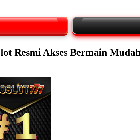
ot Resmi Akses Bermain Muda