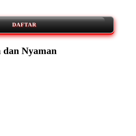
DAFTAR
h dan Nyaman