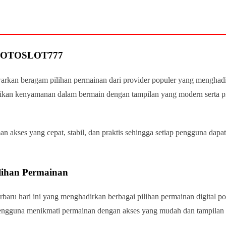
if TOTOSLOT777
rkan beragam pilihan permainan dari provider populer yang menghadi
erikan kenyamanan dalam bermain dengan tampilan yang modern serta p
n akses yang cepat, stabil, dan praktis sehingga setiap pengguna dap
lihan Permainan
terbaru hari ini yang menghadirkan berbagai pilihan permainan digital
u pengguna menikmati permainan dengan akses yang mudah dan tampila