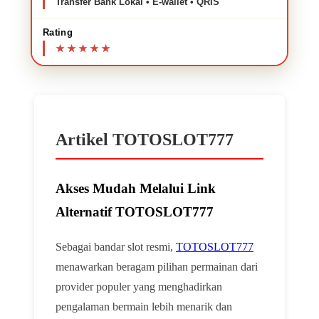
Transfer Bank Lokal • E-wallet • QRIS
Rating
Artikel TOTOSLOT777
Akses Mudah Melalui Link
Alternatif TOTOSLOT777
Sebagai bandar slot resmi,
TOTOSLOT777
menawarkan beragam pilihan permainan dari
provider populer yang menghadirkan
pengalaman bermain lebih menarik dan