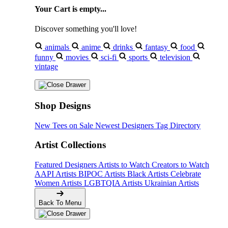
Your Cart is empty...
Discover something you'll love!
animals
anime
drinks
fantasy
food
funny
movies
sci-fi
sports
television
vintage
Shop Designs
New Tees on Sale
Newest Designers
Tag Directory
Artist Collections
Featured Designers
Artists to Watch
Creators to Watch
AAPI Artists
BIPOC Artists
Black Artists
Celebrate
Women Artists
LGBTQIA Artists
Ukrainian Artists
Back To Menu