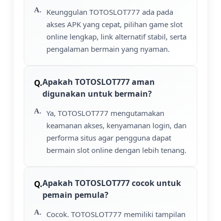
Keunggulan TOTOSLOT777 ada pada
akses APK yang cepat, pilihan game slot
online lengkap, link alternatif stabil, serta
pengalaman bermain yang nyaman.
Apakah TOTOSLOT777 aman
digunakan untuk bermain?
Ya, TOTOSLOT777 mengutamakan
keamanan akses, kenyamanan login, dan
performa situs agar pengguna dapat
bermain slot online dengan lebih tenang.
Apakah TOTOSLOT777 cocok untuk
pemain pemula?
Cocok. TOTOSLOT777 memiliki tampilan