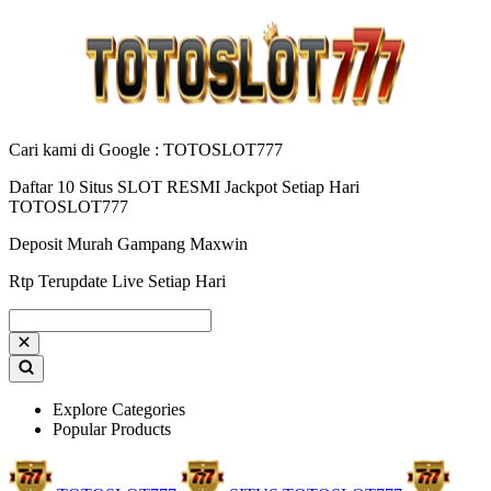
Cari kami di Google : TOTOSLOT777
Daftar 10 Situs SLOT RESMI Jackpot Setiap Hari
TOTOSLOT777
Deposit Murah Gampang Maxwin
Rtp Terupdate Live Setiap Hari
Explore Categories
Popular Products