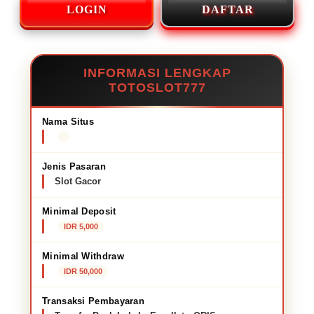
LOGIN
DAFTAR
INFORMASI LENGKAP
TOTOSLOT777
Nama Situs
Jenis Pasaran
Slot Gacor
Minimal Deposit
IDR 5,000
Minimal Withdraw
IDR 50,000
Transaksi Pembayaran