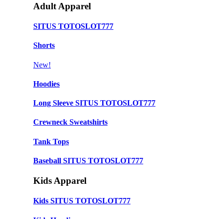
Adult Apparel
SITUS TOTOSLOT777
Shorts
New!
Hoodies
Long Sleeve SITUS TOTOSLOT777
Crewneck Sweatshirts
Tank Tops
Baseball SITUS TOTOSLOT777
Kids Apparel
Kids SITUS TOTOSLOT777