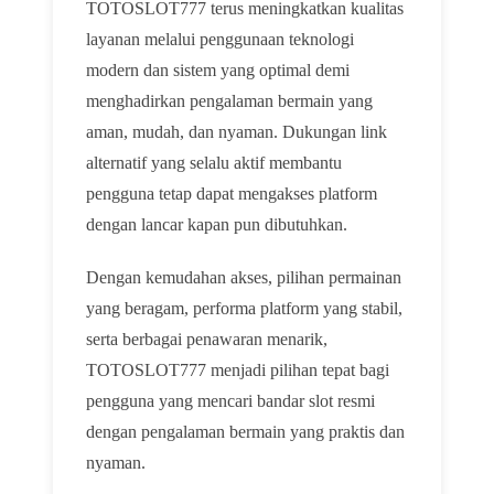
TOTOSLOT777 terus meningkatkan kualitas
layanan melalui penggunaan teknologi
modern dan sistem yang optimal demi
menghadirkan pengalaman bermain yang
aman, mudah, dan nyaman. Dukungan link
alternatif yang selalu aktif membantu
pengguna tetap dapat mengakses platform
dengan lancar kapan pun dibutuhkan.
Dengan kemudahan akses, pilihan permainan
yang beragam, performa platform yang stabil,
serta berbagai penawaran menarik,
TOTOSLOT777 menjadi pilihan tepat bagi
pengguna yang mencari bandar slot resmi
dengan pengalaman bermain yang praktis dan
nyaman.