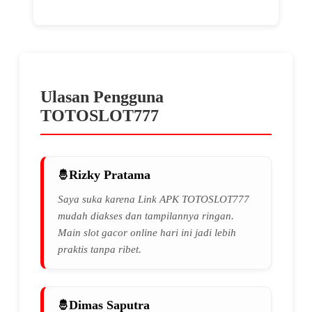
Ulasan Pengguna
TOTOSLOT777
Rizky Pratama
Saya suka karena Link APK TOTOSLOT777
mudah diakses dan tampilannya ringan.
Main slot gacor online hari ini jadi lebih
praktis tanpa ribet.
Dimas Saputra