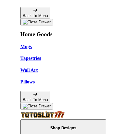
Back To Menu
Home Goods
Mugs
Tapestries
Wall Art
Pillows
Back To Menu
Shop Designs