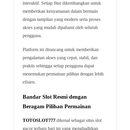
interaktif. Setiap fitur dikembangkan untuk
memberikan kenyamanan dalam bermain
dengan tampilan yang modern serta proses
akses yang mudah dipahami oleh seluruh
pengguna.
Platform ini dirancang untuk memberikan
pengalaman akses yang cepat, stabil, dan
praktis sehingga setiap pengguna dapat
menemukan permainan pilihan dengan lebih
efisien.
Bandar Slot Resmi dengan
Beragam Pilihan Permainan
TOTOSLOT777
dikenal sebagai situs slot
gacor terbaru hari ini yang menghadirkan