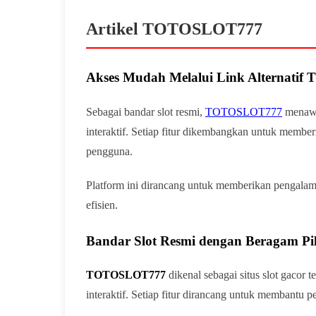
Artikel TOTOSLOT777
Akses Mudah Melalui Link Alternat
Sebagai bandar slot resmi,
TOTOSLOT777
menawa
interaktif. Setiap fitur dikembangkan untuk memb
pengguna.
Platform ini dirancang untuk memberikan pengalama
efisien.
Bandar Slot Resmi dengan Beragam Pi
TOTOSLOT777
dikenal sebagai situs slot gacor 
interaktif. Setiap fitur dirancang untuk membant