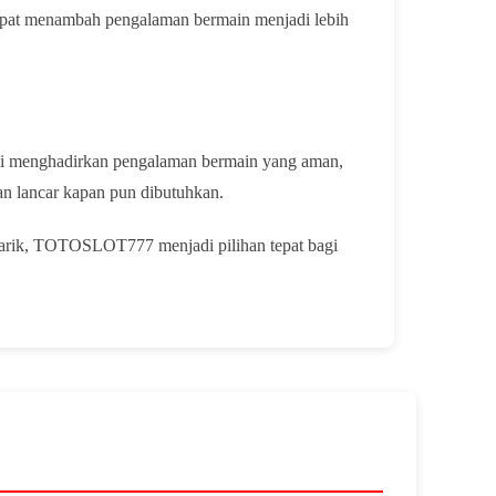
dapat menambah pengalaman bermain menjadi lebih
mi menghadirkan pengalaman bermain yang aman,
an lancar kapan pun dibutuhkan.
narik, TOTOSLOT777 menjadi pilihan tepat bagi