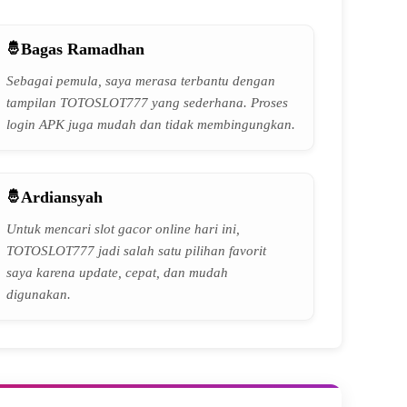
Bagas Ramadhan
Sebagai pemula, saya merasa terbantu dengan
tampilan TOTOSLOT777 yang sederhana. Proses
login APK juga mudah dan tidak membingungkan.
Ardiansyah
Untuk mencari slot gacor online hari ini,
TOTOSLOT777 jadi salah satu pilihan favorit
saya karena update, cepat, dan mudah
digunakan.