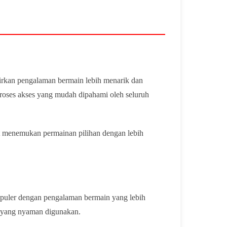
rkan pengalaman bermain lebih menarik dan
roses akses yang mudah dipahami oleh seluruh
at menemukan permainan pilihan dengan lebih
 populer dengan pengalaman bermain yang lebih
n yang nyaman digunakan.