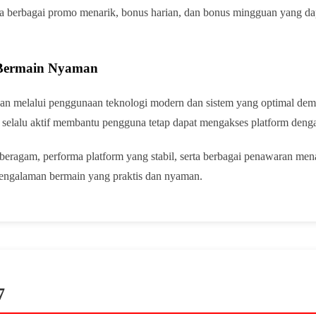
pula berbagai promo menarik, bonus harian, dan bonus mingguan yang 
 Bermain Nyaman
n melalui penggunaan teknologi modern dan sistem yang optimal de
 selalu aktif membantu pengguna tetap dapat mengakses platform deng
eragam, performa platform yang stabil, serta berbagai penawaran me
pengalaman bermain yang praktis dan nyaman.
7