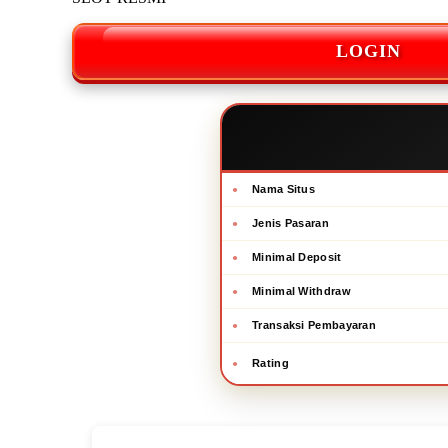
LOGIN
Nama Situs
Jenis Pasaran
Minimal Deposit
Minimal Withdraw
Transaksi Pembayaran
Rating