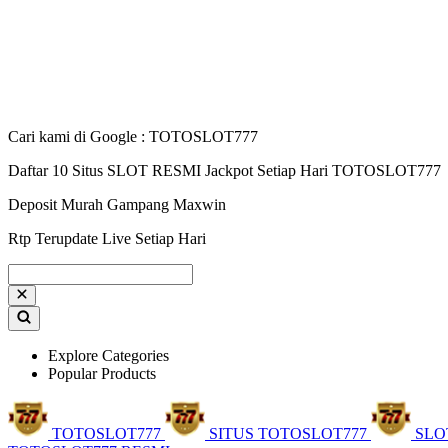
Cari kami di Google : TOTOSLOT777
Daftar 10 Situs SLOT RESMI Jackpot Setiap Hari TOTOSLOT777
Deposit Murah Gampang Maxwin
Rtp Terupdate Live Setiap Hari
Explore Categories
Popular Products
TOTOSLOT777
SITUS TOTOSLOT777
SLO