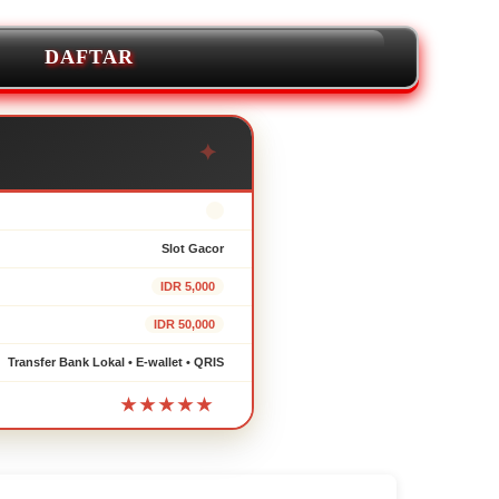
DAFTAR
Slot Gacor
IDR 5,000
IDR 50,000
Transfer Bank Lokal • E-wallet • QRIS