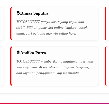
Dimas Saputra
TOTOSLOT777 punya akses yang cepat dan
stabil. Pilihan game slot online lengkap, cocok
untuk cari peluang maxwin setiap hari.
Andika Putra
TOTOSLOT777 memberikan pengalaman bermain
yang nyaman. Akses situs stabil, game lengkap,
dan layanan pengguna cukup membantu.