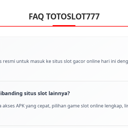
FAQ TOTOSLOT777
resmi untuk masuk ke situs slot gacor online hari ini den
anding situs slot lainnya?
es APK yang cepat, pilihan game slot online lengkap, link