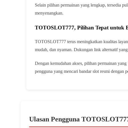
Selain pilihan permainan yang lengkap, tersedia 
menyenangkan.
TOTOSLOT777, Pilihan Tepat untuk
TOTOSLOT777 terus meningkatkan kualitas layana
mudah, dan nyaman. Dukungan link alternatif yang
Dengan kemudahan akses, pilihan permainan yang b
pengguna yang mencari bandar slot resmi dengan 
Ulasan Pengguna TOTOSLOT77