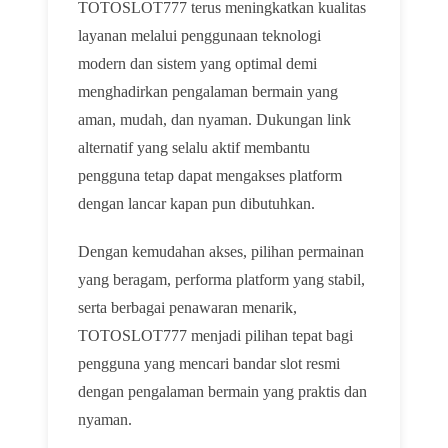
TOTOSLOT777 terus meningkatkan kualitas
layanan melalui penggunaan teknologi
modern dan sistem yang optimal demi
menghadirkan pengalaman bermain yang
aman, mudah, dan nyaman. Dukungan link
alternatif yang selalu aktif membantu
pengguna tetap dapat mengakses platform
dengan lancar kapan pun dibutuhkan.
Dengan kemudahan akses, pilihan permainan
yang beragam, performa platform yang stabil,
serta berbagai penawaran menarik,
TOTOSLOT777 menjadi pilihan tepat bagi
pengguna yang mencari bandar slot resmi
dengan pengalaman bermain yang praktis dan
nyaman.