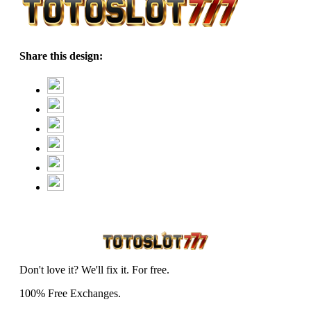
Share this design:
Don't love it? We'll fix it. For free.
100% Free Exchanges.