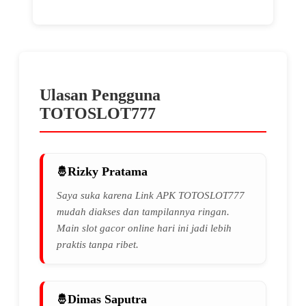
Ulasan Pengguna
TOTOSLOT777
Rizky Pratama
Saya suka karena Link APK TOTOSLOT777
mudah diakses dan tampilannya ringan.
Main slot gacor online hari ini jadi lebih
praktis tanpa ribet.
Dimas Saputra