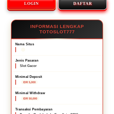
LOGIN
DAFTAR
INFORMASI LENGKAP
TOTOSLOT777
Nama Situs
Jenis Pasaran
Slot Gacor
Minimal Deposit
IDR 5,000
Minimal Withdraw
IDR 50,000
Transaksi Pembayaran