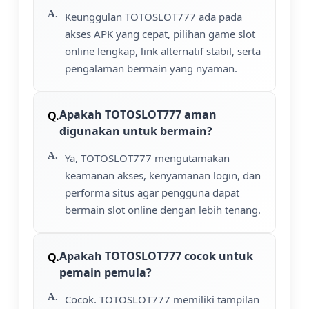
Keunggulan TOTOSLOT777 ada pada
akses APK yang cepat, pilihan game slot
online lengkap, link alternatif stabil, serta
pengalaman bermain yang nyaman.
Apakah TOTOSLOT777 aman
digunakan untuk bermain?
Ya, TOTOSLOT777 mengutamakan
keamanan akses, kenyamanan login, dan
performa situs agar pengguna dapat
bermain slot online dengan lebih tenang.
Apakah TOTOSLOT777 cocok untuk
pemain pemula?
Cocok. TOTOSLOT777 memiliki tampilan