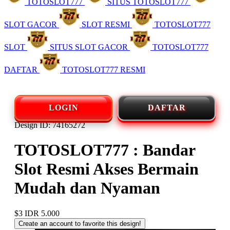
TOTOSLOT777
SITUS TOTOSLOT777
SLOT GACOR
SLOT RESMI
TOTOSLOT777
SLOT
SITUS SLOT GACOR
TOTOSLOT777
DAFTAR
TOTOSLOT777 RESMI
LOGIN
DAFTAR
Design ID: 74165272
TOTOSLOT777 : Bandar
Slot Resmi Akses Bermain
Mudah dan Nyaman
$3
IDR 5.000
Create an account to favorite this design!