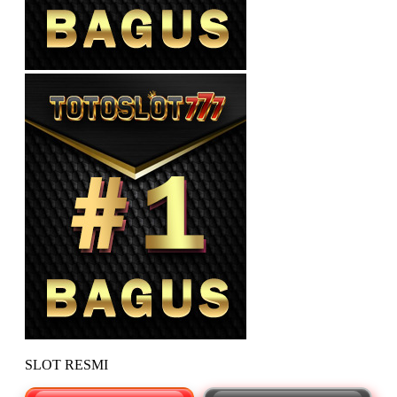
SLOT RESMI