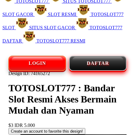
TOTOSLOT777
SITUS TOTOSLOT777
SLOT GACOR
SLOT RESMI
TOTOSLOT777
SLOT
SITUS SLOT GACOR
TOTOSLOT777
DAFTAR
TOTOSLOT777 RESMI
LOGIN
DAFTAR
Design ID: 74165272
TOTOSLOT777 : Bandar
Slot Resmi Akses Bermain
Mudah dan Nyaman
$3
IDR 5.000
Create an account to favorite this design!