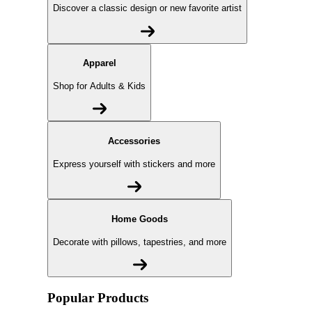
Discover a classic design or new favorite artist
Apparel
Shop for Adults & Kids
Accessories
Express yourself with stickers and more
Home Goods
Decorate with pillows, tapestries, and more
Popular Products