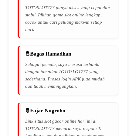
TOTOSLOT777 punya akses yang cepat dan
stabil. Pilihan game slot online lengkap,
cocok untuk cari peluang maxwin setiap
hari.
Bagas Ramadhan
Sebagai pemula, saya merasa terbantu
dengan tampilan TOTOSLOT777 yang
sederhana. Proses login APK juga mudah
dan tidak membingungkan.
Fajar Nugroho
Link situs slot gacor online hari ini di
TOTOSLOT777 menurut saya responsif.
Loading cepat dan pilihan permainannya