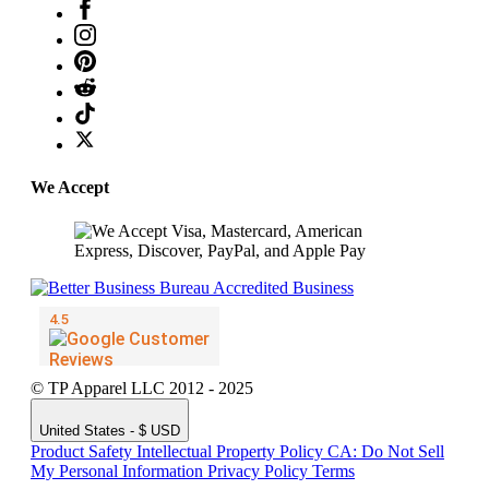
We Accept
© TP Apparel LLC 2012 - 2025
United States - $ USD
Product Safety
Intellectual Property Policy
CA: Do Not Sell
My Personal Information
Privacy Policy
Terms