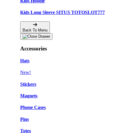
Kids Hoodie
Kids Long Sleeve SITUS TOTOSLOT777
Back To Menu
Accessories
Hats
New!
Stickers
Magnets
Phone Cases
Pins
Totes