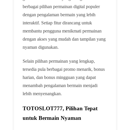
berbagai pilihan permainan digital populer
dengan pengalaman bermain yang lebih
interaktif. Setiap fitur dirancang untuk
membantu pengguna menikmati permainan
dengan akses yang mudah dan tampilan yang
nyaman digunakan.
Selain pilihan permainan yang lengkap,
tersedia pula berbagai promo menarik, bonus
harian, dan bonus mingguan yang dapat
menambah pengalaman bermain menjadi
lebih menyenangkan.
TOTOSLOT777, Pilihan Tepat
untuk Bermain Nyaman