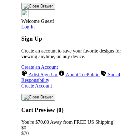
Welcome Guest!
Log In
Sign Up
Create an account to save your favorite designs for
viewing anytime, on any device.
Create an Account
Artist Sign Up
About TeePublic
Social
Responsibility
Create Account
Cart Preview (0)
You're
$70.00
Away from
FREE US Shipping!
$0
$70