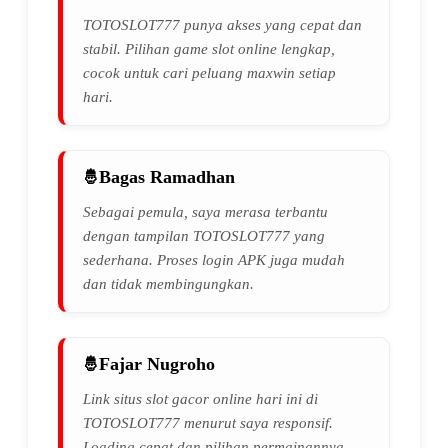
TOTOSLOT777 punya akses yang cepat dan
stabil. Pilihan game slot online lengkap,
cocok untuk cari peluang maxwin setiap
hari.
Bagas Ramadhan
Sebagai pemula, saya merasa terbantu
dengan tampilan TOTOSLOT777 yang
sederhana. Proses login APK juga mudah
dan tidak membingungkan.
Fajar Nugroho
Link situs slot gacor online hari ini di
TOTOSLOT777 menurut saya responsif.
Loading cepat dan pilihan permainannya