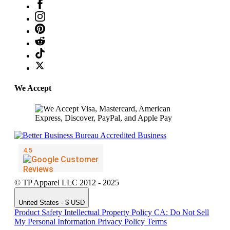
We Accept
© TP Apparel LLC 2012 - 2025
United States - $ USD
Product Safety
Intellectual Property Policy
CA: Do Not Sell
My Personal Information
Privacy Policy
Terms