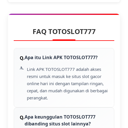
FAQ TOTOSLOT777
Apa itu Link APK TOTOSLOT777?
Link APK TOTOSLOT777 adalah akses
resmi untuk masuk ke situs slot gacor
online hari ini dengan tampilan ringan,
cepat, dan mudah digunakan di berbagai
perangkat.
Apa keunggulan TOTOSLOT777
dibanding situs slot lainnya?