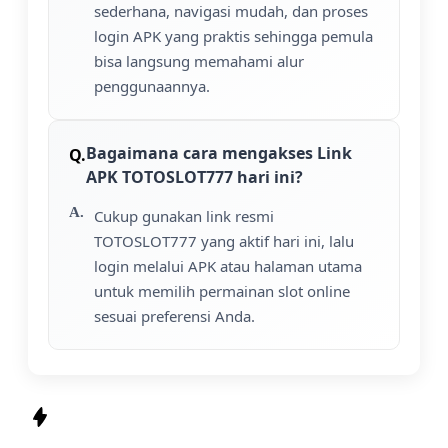
sederhana, navigasi mudah, dan proses
login APK yang praktis sehingga pemula
bisa langsung memahami alur
penggunaannya.
Bagaimana cara mengakses Link
APK TOTOSLOT777 hari ini?
Cukup gunakan link resmi
TOTOSLOT777 yang aktif hari ini, lalu
login melalui APK atau halaman utama
untuk memilih permainan slot online
sesuai preferensi Anda.