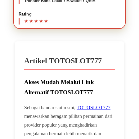
Transfer Bank Lokal • E-wallet • QRIS
Rating
Artikel TOTOSLOT777
Akses Mudah Melalui Link
Alternatif TOTOSLOT777
Sebagai bandar slot resmi,
TOTOSLOT777
menawarkan beragam pilihan permainan dari
provider populer yang menghadirkan
pengalaman bermain lebih menarik dan