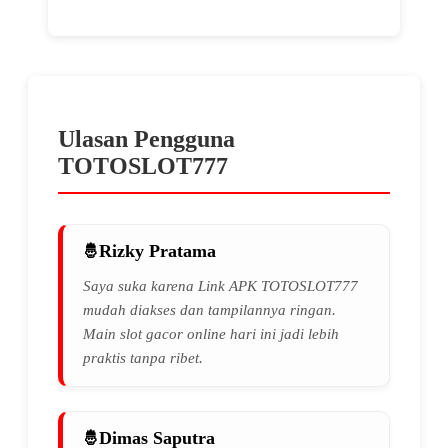
Ulasan Pengguna
TOTOSLOT777
Rizky Pratama
Saya suka karena Link APK TOTOSLOT777
mudah diakses dan tampilannya ringan.
Main slot gacor online hari ini jadi lebih
praktis tanpa ribet.
Dimas Saputra