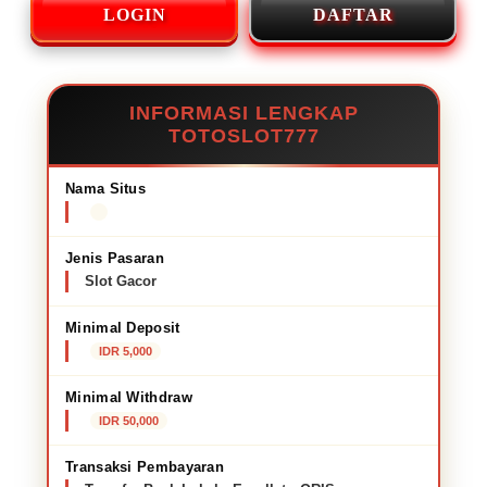
LOGIN
DAFTAR
INFORMASI LENGKAP
TOTOSLOT777
Nama Situs
Jenis Pasaran
Slot Gacor
Minimal Deposit
IDR 5,000
Minimal Withdraw
IDR 50,000
Transaksi Pembayaran