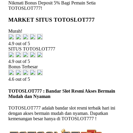
Nikmati
Bonus Deposit 5%
Bagi Pemain Setia
TOTOSLOT777!
MARKET SITUS TOTOSLOT777
Murah!
4.9 out of 5
SITUS TOTOSLOT777
4.9 out of 5
Bonus Terbesar
4.6 out of 5
TOTOSLOT777 : Bandar Slot Resmi Akses Bermain
Mudah dan Nyaman
TOTOSLOT777 adalah bandar slot resmi terbaik hari ini
dengan akses bermain mudah dan nyaman. Dapatkan
kemenangan besar hanya di TOTOSLOT777 !