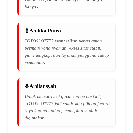
banyak.
Andika Putra
TOTOSLOT777 memberikan pengalaman
bermain yang nyaman. Akses situs stabil,
game lengkap, dan layanan pengguna cukup
membantu.
Ardiansyah
Untuk mencari slot gacor online hari ini,
TOTOSLOT777 jadi salah satu pilihan favorit
saya karena update, cepat, dan mudah
digunakan.