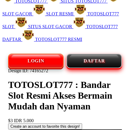
TOTOSLOT777
SITUS TOTOSLOT777
SLOT GACOR
SLOT RESMI
TOTOSLOT777
SLOT
SITUS SLOT GACOR
TOTOSLOT777
DAFTAR
TOTOSLOT777 RESMI
LOGIN
DAFTAR
Design ID: 74165272
TOTOSLOT777 : Bandar
Slot Resmi Akses Bermain
Mudah dan Nyaman
$3
IDR 5.000
Create an account to favorite this design!