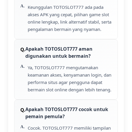
Keunggulan TOTOSLOT777 ada pada
akses APK yang cepat, pilihan game slot
online lengkap, link alternatif stabil, serta
pengalaman bermain yang nyaman.
Apakah TOTOSLOT777 aman
digunakan untuk bermain?
Ya, TOTOSLOT777 mengutamakan
keamanan akses, kenyamanan login, dan
performa situs agar pengguna dapat
bermain slot online dengan lebih tenang.
Apakah TOTOSLOT777 cocok untuk
pemain pemula?
Cocok. TOTOSLOT777 memiliki tampilan