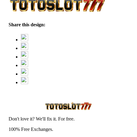
Share this design:
Don't love it? We'll fix it. For free.
100% Free Exchanges.