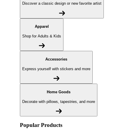
Discover a classic design or new favorite artist
Apparel
Shop for Adults & Kids
Accessories
Express yourself with stickers and more
Home Goods
Decorate with pillows, tapestries, and more
Popular Products