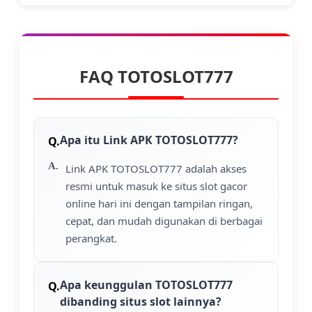
FAQ TOTOSLOT777
Apa itu Link APK TOTOSLOT777?
Link APK TOTOSLOT777 adalah akses
resmi untuk masuk ke situs slot gacor
online hari ini dengan tampilan ringan,
cepat, dan mudah digunakan di berbagai
perangkat.
Apa keunggulan TOTOSLOT777
dibanding situs slot lainnya?