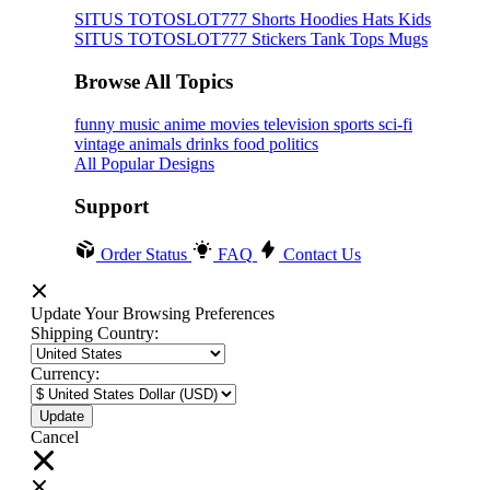
SITUS TOTOSLOT777
Shorts
Hoodies
Hats
Kids
SITUS TOTOSLOT777
Stickers
Tank Tops
Mugs
Browse All Topics
funny
music
anime
movies
television
sports
sci-fi
vintage
animals
drinks
food
politics
All Popular Designs
Support
Order Status
FAQ
Contact Us
Update Your Browsing Preferences
Shipping Country:
Currency:
Cancel