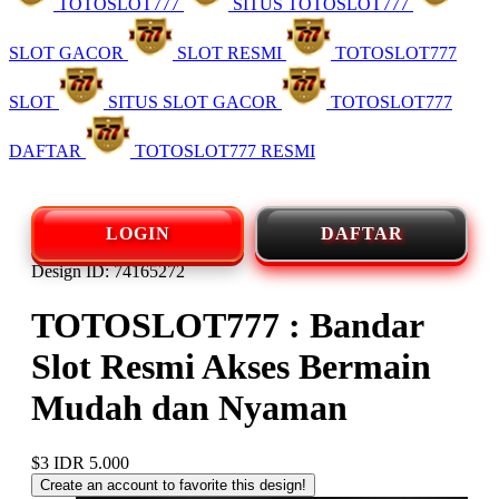
TOTOSLOT777
SITUS TOTOSLOT777
SLOT GACOR
SLOT RESMI
TOTOSLOT777
SLOT
SITUS SLOT GACOR
TOTOSLOT777
DAFTAR
TOTOSLOT777 RESMI
LOGIN
DAFTAR
Design ID: 74165272
TOTOSLOT777 : Bandar
Slot Resmi Akses Bermain
Mudah dan Nyaman
$3
IDR 5.000
Create an account to favorite this design!