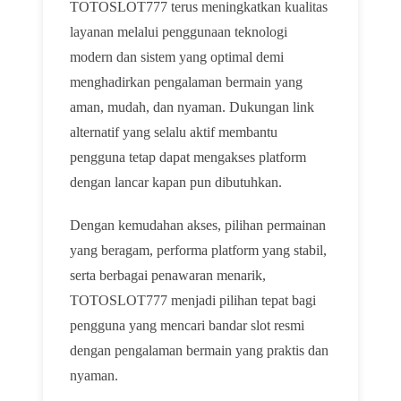
TOTOSLOT777 terus meningkatkan kualitas
layanan melalui penggunaan teknologi
modern dan sistem yang optimal demi
menghadirkan pengalaman bermain yang
aman, mudah, dan nyaman. Dukungan link
alternatif yang selalu aktif membantu
pengguna tetap dapat mengakses platform
dengan lancar kapan pun dibutuhkan.
Dengan kemudahan akses, pilihan permainan
yang beragam, performa platform yang stabil,
serta berbagai penawaran menarik,
TOTOSLOT777 menjadi pilihan tepat bagi
pengguna yang mencari bandar slot resmi
dengan pengalaman bermain yang praktis dan
nyaman.