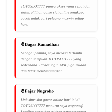
TOTOSLOT777 punya akses yang cepat dan
stabil. Pilihan game slot online lengkap,
cocok untuk cari peluang maxwin setiap
hari.
Bagas Ramadhan
Sebagai pemula, saya merasa terbantu
dengan tampilan TOTOSLOT777 yang
sederhana. Proses login APK juga mudah
dan tidak membingungkan.
Fajar Nugroho
Link situs slot gacor online hari ini di
TOTOSLOT777 menurut saya responsif.
Loading cepat dan pilihan permainannya