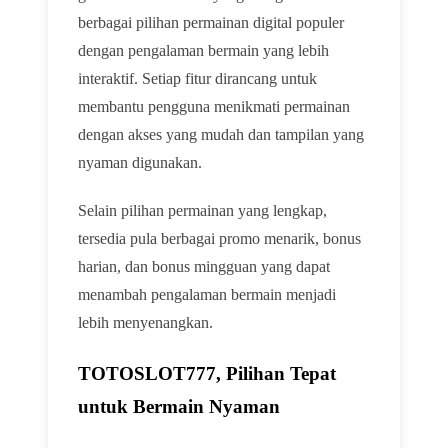
berbagai pilihan permainan digital populer
dengan pengalaman bermain yang lebih
interaktif. Setiap fitur dirancang untuk
membantu pengguna menikmati permainan
dengan akses yang mudah dan tampilan yang
nyaman digunakan.
Selain pilihan permainan yang lengkap,
tersedia pula berbagai promo menarik, bonus
harian, dan bonus mingguan yang dapat
menambah pengalaman bermain menjadi
lebih menyenangkan.
TOTOSLOT777, Pilihan Tepat
untuk Bermain Nyaman