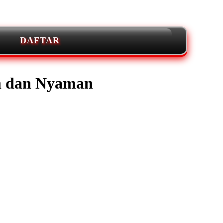
DAFTAR
h dan Nyaman