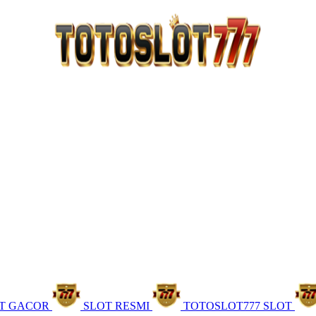
T GACOR
SLOT RESMI
TOTOSLOT777 SLOT