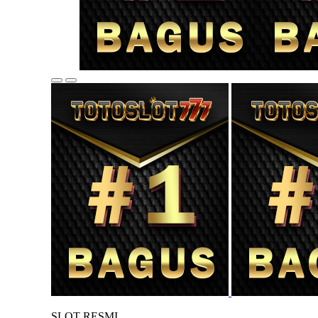
SLOT RESMI