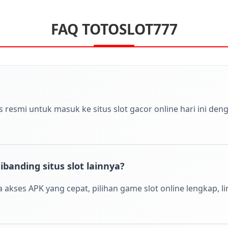
FAQ TOTOSLOT777
resmi untuk masuk ke situs slot gacor online hari ini den
anding situs slot lainnya?
es APK yang cepat, pilihan game slot online lengkap, link