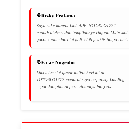
Rizky Pratama
Saya suka karena Link APK TOTOSLOT777
mudah diakses dan tampilannya ringan. Main slot
gacor online hari ini jadi lebih praktis tanpa ribet.
Fajar Nugroho
Link situs slot gacor online hari ini di
TOTOSLOT777 menurut saya responsif. Loading
cepat dan pilihan permainannya banyak.