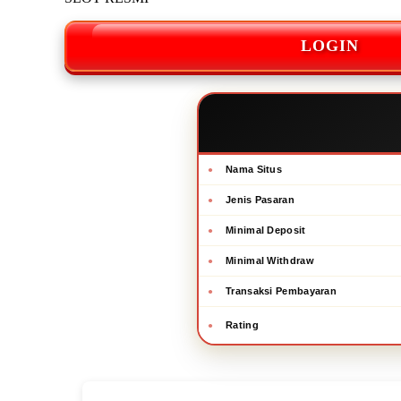
LOGIN
Nama Situs
Jenis Pasaran
Minimal Deposit
Minimal Withdraw
Transaksi Pembayaran
Rating