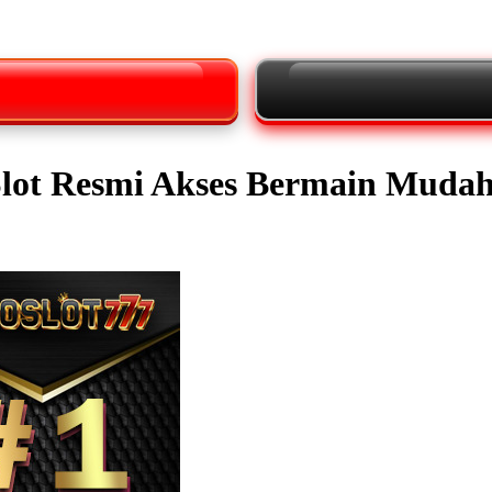
ot Resmi Akses Bermain Muda