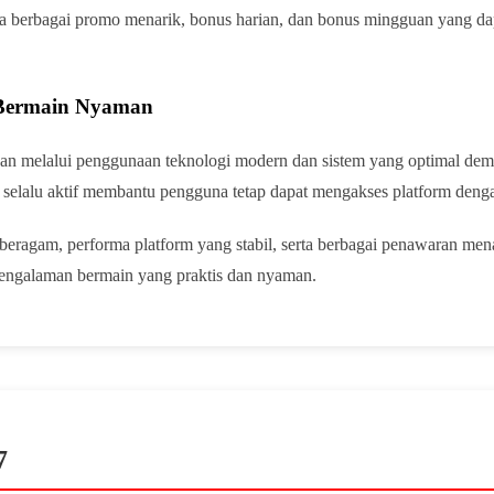
pula berbagai promo menarik, bonus harian, dan bonus mingguan yang 
 Bermain Nyaman
n melalui penggunaan teknologi modern dan sistem yang optimal de
 selalu aktif membantu pengguna tetap dapat mengakses platform deng
eragam, performa platform yang stabil, serta berbagai penawaran me
pengalaman bermain yang praktis dan nyaman.
7