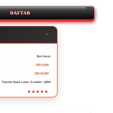
DAFTAR
Slot Gacor
IDR 5,000
IDR 50,000
Transfer Bank Lokal • E-wallet • QRIS