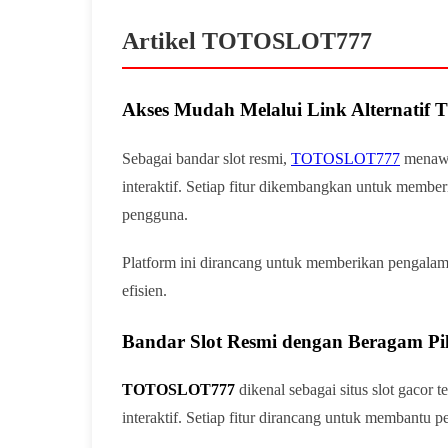
Artikel TOTOSLOT777
Akses Mudah Melalui Link Alternat
Sebagai bandar slot resmi,
TOTOSLOT777
menawa
interaktif. Setiap fitur dikembangkan untuk memb
pengguna.
Platform ini dirancang untuk memberikan pengalama
efisien.
Bandar Slot Resmi dengan Beragam Pi
TOTOSLOT777
dikenal sebagai situs slot gacor 
interaktif. Setiap fitur dirancang untuk membant