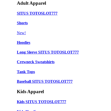
Adult Apparel
SITUS TOTOSLOT777
Shorts
New!
Hoodies
Long Sleeve SITUS TOTOSLOT777
Crewneck Sweatshirts
Tank Tops
Baseball SITUS TOTOSLOT777
Kids Apparel
Kids SITUS TOTOSLOT777