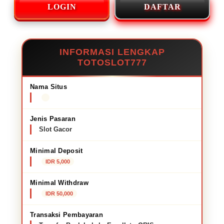
LOGIN
DAFTAR
INFORMASI LENGKAP
TOTOSLOT777
Nama Situs
Jenis Pasaran
Slot Gacor
Minimal Deposit
IDR 5,000
Minimal Withdraw
IDR 50,000
Transaksi Pembayaran