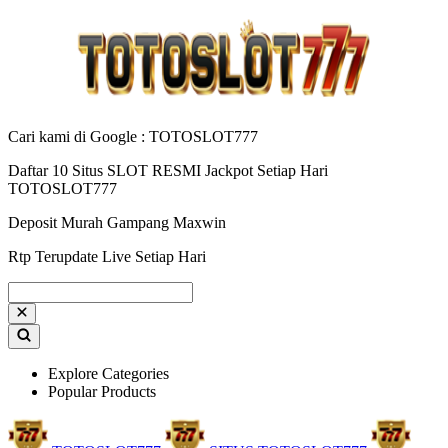
Cari kami di Google : TOTOSLOT777
Daftar 10 Situs SLOT RESMI Jackpot Setiap Hari
TOTOSLOT777
Deposit Murah Gampang Maxwin
Rtp Terupdate Live Setiap Hari
Explore Categories
Popular Products