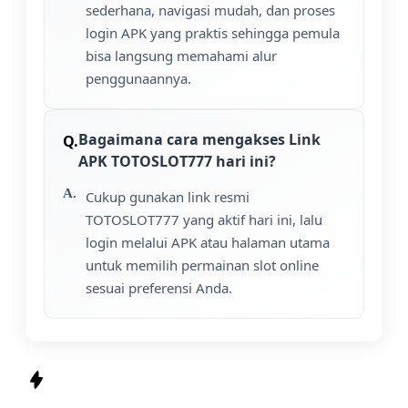
sederhana, navigasi mudah, dan proses
login APK yang praktis sehingga pemula
bisa langsung memahami alur
penggunaannya.
Bagaimana cara mengakses Link
APK TOTOSLOT777 hari ini?
Cukup gunakan link resmi
TOTOSLOT777 yang aktif hari ini, lalu
login melalui APK atau halaman utama
untuk memilih permainan slot online
sesuai preferensi Anda.