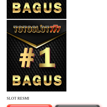
SLOT RESMI