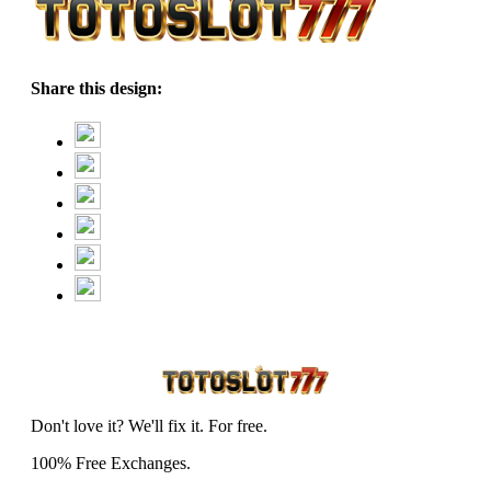
Share this design:
Don't love it? We'll fix it. For free.
100% Free Exchanges.