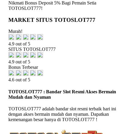
Nikmati
Bonus Deposit 5%
Bagi Pemain Setia
TOTOSLOT777!
MARKET SITUS TOTOSLOT777
Murah!
4.9 out of 5
SITUS TOTOSLOT777
4.9 out of 5
Bonus Terbesar
4.6 out of 5
TOTOSLOT777 : Bandar Slot Resmi Akses Bermain
Mudah dan Nyaman
TOTOSLOT777 adalah bandar slot resmi terbaik hari ini
dengan akses bermain mudah dan nyaman. Dapatkan
kemenangan besar hanya di TOTOSLOT777 !