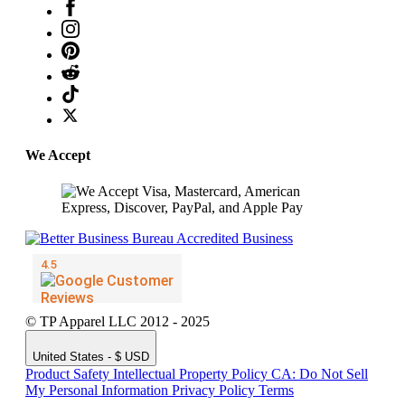
We Accept
© TP Apparel LLC 2012 - 2025
United States - $ USD
Product Safety
Intellectual Property Policy
CA: Do Not Sell
My Personal Information
Privacy Policy
Terms