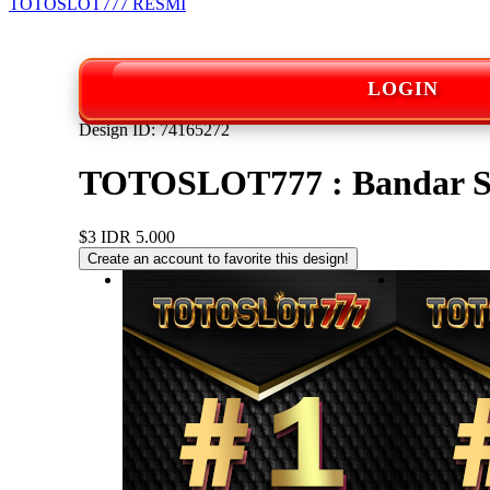
TOTOSLOT777 RESMI
LOGIN
Design ID: 74165272
TOTOSLOT777 : Bandar Sl
$3
IDR 5.000
Create an account to favorite this design!