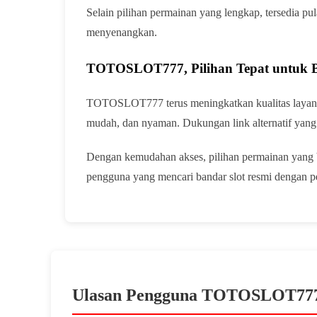
Selain pilihan permainan yang lengkap, tersedia 
menyenangkan.
TOTOSLOT777, Pilihan Tepat untuk
TOTOSLOT777 terus meningkatkan kualitas layana
mudah, dan nyaman. Dukungan link alternatif yang
Dengan kemudahan akses, pilihan permainan yang b
pengguna yang mencari bandar slot resmi dengan 
Ulasan Pengguna TOTOSLOT77