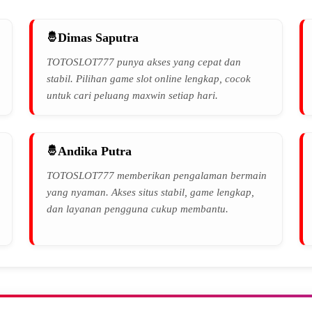
Dimas Saputra
TOTOSLOT777 punya akses yang cepat dan
stabil. Pilihan game slot online lengkap, cocok
untuk cari peluang maxwin setiap hari.
Andika Putra
TOTOSLOT777 memberikan pengalaman bermain
yang nyaman. Akses situs stabil, game lengkap,
dan layanan pengguna cukup membantu.