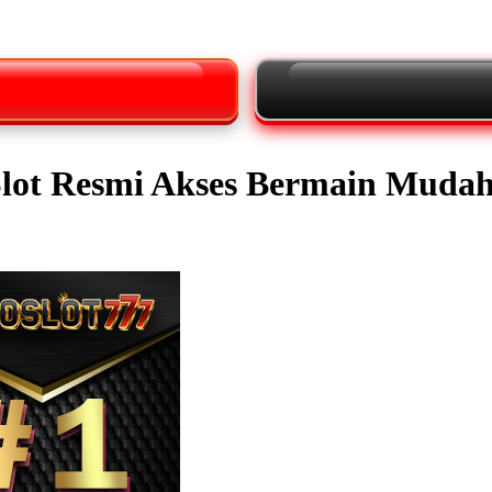
ot Resmi Akses Bermain Muda