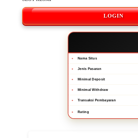
LOGIN
Nama Situs
Jenis Pasaran
Minimal Deposit
Minimal Withdraw
Transaksi Pembayaran
Rating