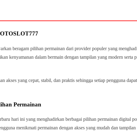
if TOTOSLOT777
rkan beragam pilihan permainan dari provider populer yang menghadi
erikan kenyamanan dalam bermain dengan tampilan yang modern serta p
n akses yang cepat, stabil, dan praktis sehingga setiap pengguna dap
lihan Permainan
terbaru hari ini yang menghadirkan berbagai pilihan permainan digital
u pengguna menikmati permainan dengan akses yang mudah dan tampila