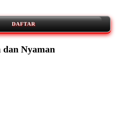
DAFTAR
h dan Nyaman