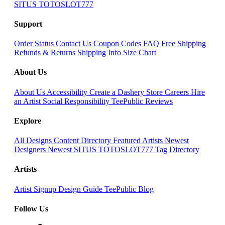
SITUS TOTOSLOT777
Support
Order Status
Contact Us
Coupon Codes
FAQ
Free Shipping
Refunds & Returns
Shipping Info
Size Chart
About Us
About Us
Accessibility
Create a Dashery Store
Careers
Hire
an Artist
Social Responsibility
TeePublic Reviews
Explore
All Designs
Content Directory
Featured Artists
Newest
Designers
Newest SITUS TOTOSLOT777
Tag Directory
Artists
Artist Signup
Design Guide
TeePublic Blog
Follow Us