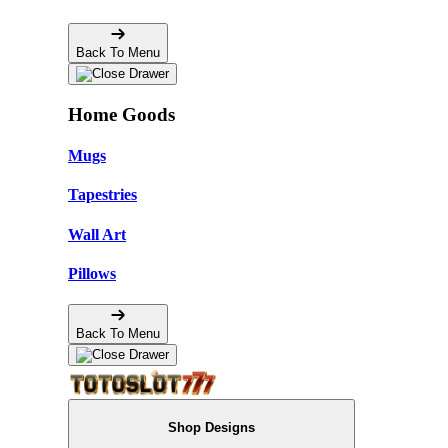
Back To Menu
Home Goods
Mugs
Tapestries
Wall Art
Pillows
Back To Menu
Shop Designs