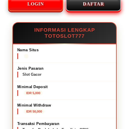
LOGIN
DAFTAR
INFORMASI LENGKAP
TOTOSLOT777
Nama Situs
Jenis Pasaran
Slot Gacor
Minimal Deposit
IDR 5,000
Minimal Withdraw
IDR 50,000
Transaksi Pembayaran