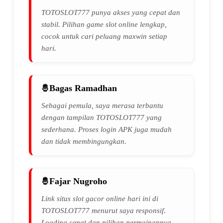
TOTOSLOT777 punya akses yang cepat dan
stabil. Pilihan game slot online lengkap,
cocok untuk cari peluang maxwin setiap
hari.
Bagas Ramadhan
Sebagai pemula, saya merasa terbantu
dengan tampilan TOTOSLOT777 yang
sederhana. Proses login APK juga mudah
dan tidak membingungkan.
Fajar Nugroho
Link situs slot gacor online hari ini di
TOTOSLOT777 menurut saya responsif.
Loading cepat dan pilihan permainannya