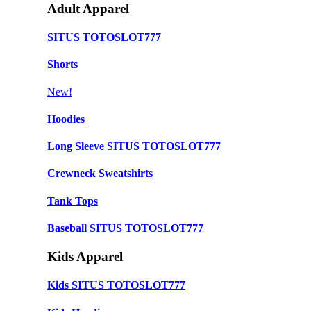
Adult Apparel
SITUS TOTOSLOT777
Shorts
New!
Hoodies
Long Sleeve SITUS TOTOSLOT777
Crewneck Sweatshirts
Tank Tops
Baseball SITUS TOTOSLOT777
Kids Apparel
Kids SITUS TOTOSLOT777