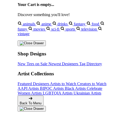
Your Cart is empty...
Discover something you'll love!
animals
anime
drinks
fantasy
food
funny
movies
sci-fi
sports
television
vintage
Shop Designs
New Tees on Sale
Newest Designers
Tag Directory
Artist Collections
Featured Designers
Artists to Watch
Creators to Watch
AAPI Artists
BIPOC Artists
Black Artists
Celebrate
Women Artists
LGBTQIA Artists
Ukrainian Artists
Back To Menu