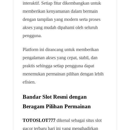
interaktif. Setiap fitur dikembangkan untuk
memberikan kenyamanan dalam bermain
dengan tampilan yang modern serta proses
akses yang mudah dipahami oleh seluruh
pengguna.
Platform ini dirancang untuk memberikan
pengalaman akses yang cepat, stabil, dan
praktis sehingga setiap pengguna dapat
menemukan permainan pilihan dengan lebih
efisien.
Bandar Slot Resmi dengan
Beragam Pilihan Permainan
TOTOSLOT777
dikenal sebagai situs slot
gacor terbaru hari ini yang menghadirkan