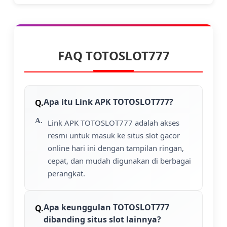
FAQ TOTOSLOT777
Apa itu Link APK TOTOSLOT777?
Link APK TOTOSLOT777 adalah akses
resmi untuk masuk ke situs slot gacor
online hari ini dengan tampilan ringan,
cepat, dan mudah digunakan di berbagai
perangkat.
Apa keunggulan TOTOSLOT777
dibanding situs slot lainnya?