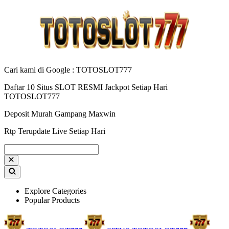
Cari kami di Google : TOTOSLOT777
Daftar 10 Situs SLOT RESMI Jackpot Setiap Hari
TOTOSLOT777
Deposit Murah Gampang Maxwin
Rtp Terupdate Live Setiap Hari
Explore Categories
Popular Products