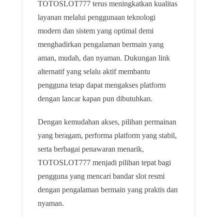
TOTOSLOT777 terus meningkatkan kualitas
layanan melalui penggunaan teknologi
modern dan sistem yang optimal demi
menghadirkan pengalaman bermain yang
aman, mudah, dan nyaman. Dukungan link
alternatif yang selalu aktif membantu
pengguna tetap dapat mengakses platform
dengan lancar kapan pun dibutuhkan.
Dengan kemudahan akses, pilihan permainan
yang beragam, performa platform yang stabil,
serta berbagai penawaran menarik,
TOTOSLOT777 menjadi pilihan tepat bagi
pengguna yang mencari bandar slot resmi
dengan pengalaman bermain yang praktis dan
nyaman.