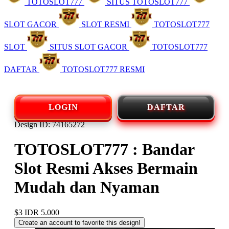
TOTOSLOT777
SITUS TOTOSLOT777
SLOT GACOR
SLOT RESMI
TOTOSLOT777
SLOT
SITUS SLOT GACOR
TOTOSLOT777
DAFTAR
TOTOSLOT777 RESMI
LOGIN
DAFTAR
Design ID: 74165272
TOTOSLOT777 : Bandar
Slot Resmi Akses Bermain
Mudah dan Nyaman
$3
IDR 5.000
Create an account to favorite this design!