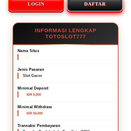
LOGIN
DAFTAR
INFORMASI LENGKAP
TOTOSLOT777
Nama Situs
Jenis Pasaran
Slot Gacor
Minimal Deposit
IDR 5,000
Minimal Withdraw
IDR 50,000
Transaksi Pembayaran