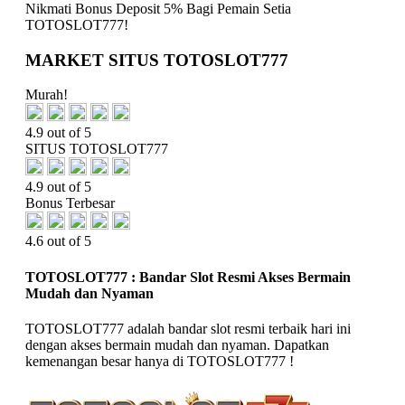
Nikmati
Bonus Deposit 5%
Bagi Pemain Setia
TOTOSLOT777!
MARKET SITUS TOTOSLOT777
Murah!
4.9 out of 5
SITUS TOTOSLOT777
4.9 out of 5
Bonus Terbesar
4.6 out of 5
TOTOSLOT777 : Bandar Slot Resmi Akses Bermain
Mudah dan Nyaman
TOTOSLOT777 adalah bandar slot resmi terbaik hari ini
dengan akses bermain mudah dan nyaman. Dapatkan
kemenangan besar hanya di TOTOSLOT777 !