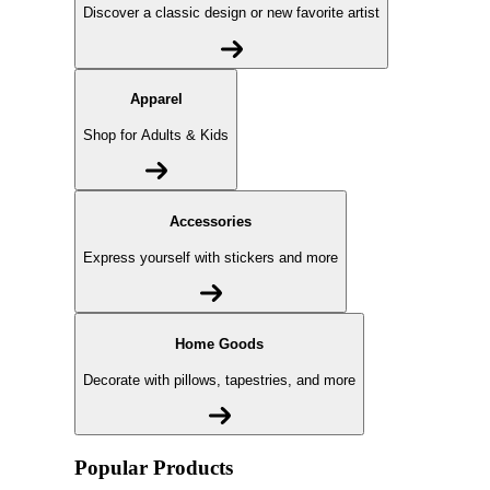
Discover a classic design or new favorite artist
Apparel
Shop for Adults & Kids
Accessories
Express yourself with stickers and more
Home Goods
Decorate with pillows, tapestries, and more
Popular Products