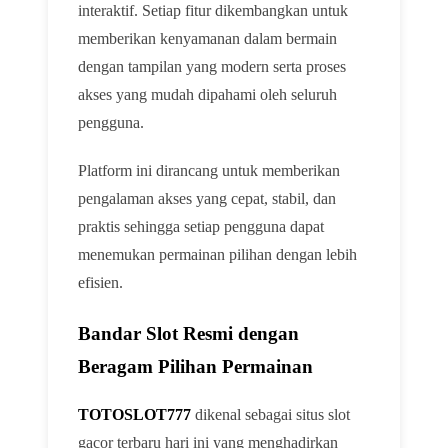
interaktif. Setiap fitur dikembangkan untuk
memberikan kenyamanan dalam bermain
dengan tampilan yang modern serta proses
akses yang mudah dipahami oleh seluruh
pengguna.
Platform ini dirancang untuk memberikan
pengalaman akses yang cepat, stabil, dan
praktis sehingga setiap pengguna dapat
menemukan permainan pilihan dengan lebih
efisien.
Bandar Slot Resmi dengan
Beragam Pilihan Permainan
TOTOSLOT777
dikenal sebagai situs slot
gacor terbaru hari ini yang menghadirkan