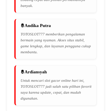
banyak.
Andika Putra
TOTOSLOT777 memberikan pengalaman
bermain yang nyaman. Akses situs stabil,
game lengkap, dan layanan pengguna cukup
membantu.
Ardiansyah
Untuk mencari slot gacor online hari ini,
TOTOSLOT777 jadi salah satu pilihan favorit
saya karena update, cepat, dan mudah
digunakan.