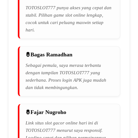
TOTOSLOT777 punya akses yang cepat dan
stabil. Pilihan game slot online lengkap,
cocok untuk cari peluang maxwin setiap
hari.
Bagas Ramadhan
Sebagai pemula, saya merasa terbantu
dengan tampilan TOTOSLOT777 yang
sederhana. Proses login APK juga mudah
dan tidak membingungkan.
Fajar Nugroho
Link situs slot gacor online hari ini di
TOTOSLOT777 menurut saya responsif.
Loading cepat dan pilihan permainannya