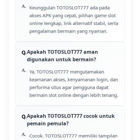
Keunggulan TOTOSLOT777 ada pada
akses APK yang cepat, pilihan game slot
online lengkap, link alternatif stabil, serta
pengalaman bermain yang nyaman.
Apakah TOTOSLOT777 aman
digunakan untuk bermain?
Ya, TOTOSLOT777 mengutamakan
keamanan akses, kenyamanan login, dan
performa situs agar pengguna dapat
bermain slot online dengan lebih tenang.
Apakah TOTOSLOT777 cocok untuk
pemain pemula?
Cocok. TOTOSLOT777 memiliki tampilan