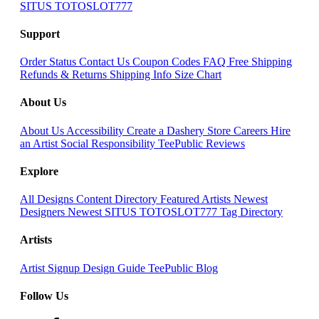
SITUS TOTOSLOT777
Support
Order Status
Contact Us
Coupon Codes
FAQ
Free Shipping
Refunds & Returns
Shipping Info
Size Chart
About Us
About Us
Accessibility
Create a Dashery Store
Careers
Hire
an Artist
Social Responsibility
TeePublic Reviews
Explore
All Designs
Content Directory
Featured Artists
Newest
Designers
Newest SITUS TOTOSLOT777
Tag Directory
Artists
Artist Signup
Design Guide
TeePublic Blog
Follow Us