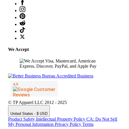
We Accept
© TP Apparel LLC 2012 - 2025
United States - $ USD
Product Safety
Intellectual Property Policy
CA: Do Not Sell
My Personal Information
Privacy Policy
Terms