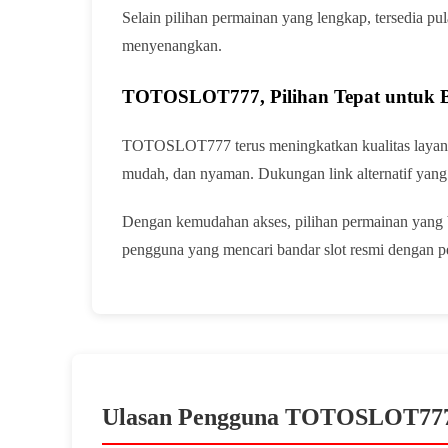
Selain pilihan permainan yang lengkap, tersedia 
menyenangkan.
TOTOSLOT777, Pilihan Tepat untuk
TOTOSLOT777 terus meningkatkan kualitas layana
mudah, dan nyaman. Dukungan link alternatif yang
Dengan kemudahan akses, pilihan permainan yang b
pengguna yang mencari bandar slot resmi dengan 
Ulasan Pengguna TOTOSLOT77