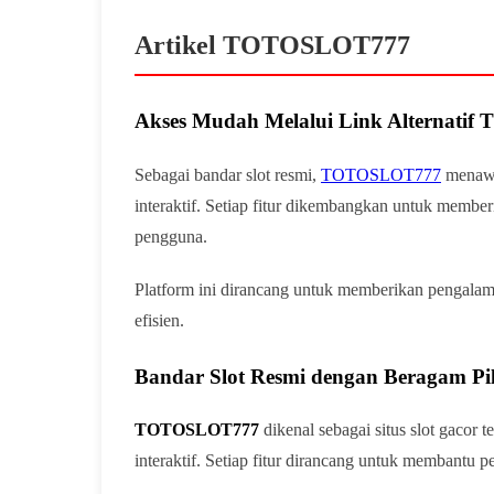
Artikel TOTOSLOT777
Akses Mudah Melalui Link Alternat
Sebagai bandar slot resmi,
TOTOSLOT777
menawa
interaktif. Setiap fitur dikembangkan untuk memb
pengguna.
Platform ini dirancang untuk memberikan pengalama
efisien.
Bandar Slot Resmi dengan Beragam Pi
TOTOSLOT777
dikenal sebagai situs slot gacor 
interaktif. Setiap fitur dirancang untuk membant