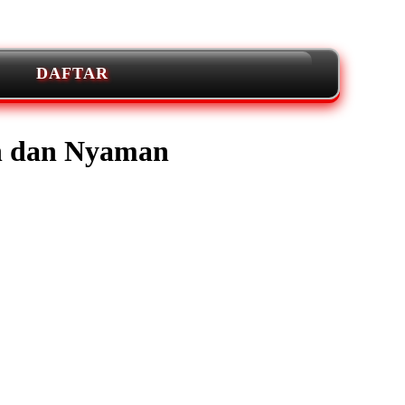
DAFTAR
h dan Nyaman