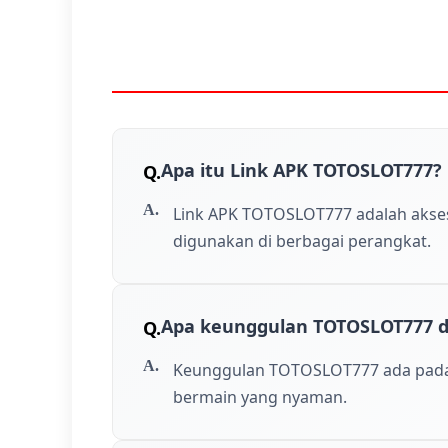
Apa itu Link APK TOTOSLOT777?
Link APK TOTOSLOT777 adalah akses 
digunakan di berbagai perangkat.
Apa keunggulan TOTOSLOT777 dib
Keunggulan TOTOSLOT777 ada pada aks
bermain yang nyaman.