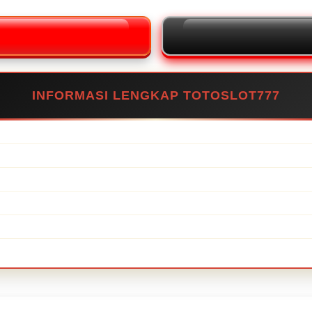
INFORMASI LENGKAP TOTOSLOT777