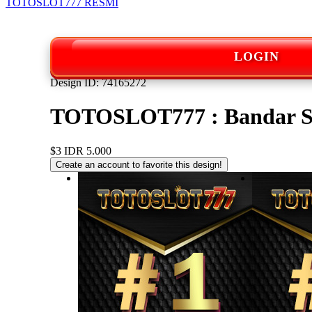
TOTOSLOT777 RESMI
LOGIN
Design ID: 74165272
TOTOSLOT777 : Bandar Sl
$3
IDR 5.000
Create an account to favorite this design!