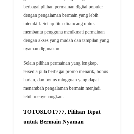
berbagai pilihan permainan digital populer
dengan pengalaman bermain yang lebih
interaktif. Setiap fitur dirancang untuk
membantu pengguna menikmati permainan
dengan akses yang mudah dan tampilan yang
nyaman digunakan.
Selain pilihan permainan yang lengkap,
tersedia pula berbagai promo menarik, bonus
harian, dan bonus mingguan yang dapat
menambah pengalaman bermain menjadi
lebih menyenangkan.
TOTOSLOT777, Pilihan Tepat
untuk Bermain Nyaman