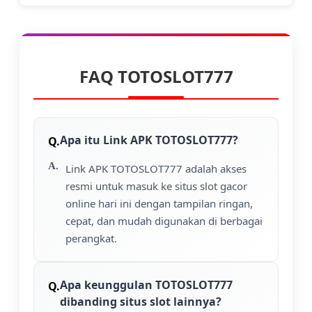
FAQ TOTOSLOT777
Apa itu Link APK TOTOSLOT777?
Link APK TOTOSLOT777 adalah akses
resmi untuk masuk ke situs slot gacor
online hari ini dengan tampilan ringan,
cepat, dan mudah digunakan di berbagai
perangkat.
Apa keunggulan TOTOSLOT777
dibanding situs slot lainnya?