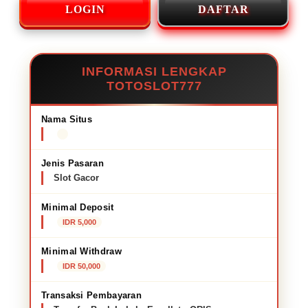
LOGIN
DAFTAR
INFORMASI LENGKAP
TOTOSLOT777
Nama Situs
Jenis Pasaran
Slot Gacor
Minimal Deposit
IDR 5,000
Minimal Withdraw
IDR 50,000
Transaksi Pembayaran