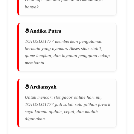
banyak.
Andika Putra
TOTOSLOT777 memberikan pengalaman
bermain yang nyaman. Akses situs stabil,
game lengkap, dan layanan pengguna cukup
membantu.
Ardiansyah
Untuk mencari slot gacor online hari ini,
TOTOSLOT777 jadi salah satu pilihan favorit
saya karena update, cepat, dan mudah
digunakan.