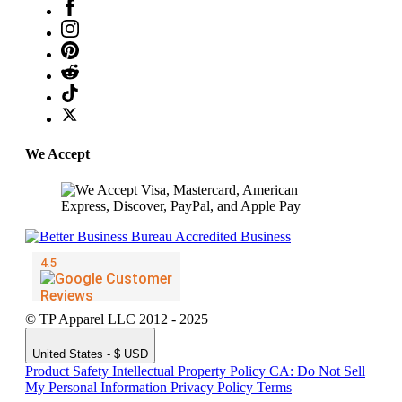
We Accept
© TP Apparel LLC 2012 - 2025
United States - $ USD
Product Safety
Intellectual Property Policy
CA: Do Not Sell
My Personal Information
Privacy Policy
Terms