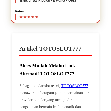
Transfer Bank Lokal • E-wallet • QRIS
Rating
Artikel TOTOSLOT777
Akses Mudah Melalui Link
Alternatif TOTOSLOT777
Sebagai bandar slot resmi,
TOTOSLOT777
menawarkan beragam pilihan permainan dari
provider populer yang menghadirkan
pengalaman bermain lebih menarik dan