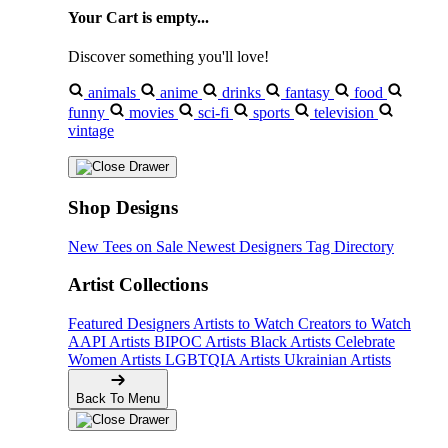
Your Cart is empty...
Discover something you'll love!
animals
anime
drinks
fantasy
food
funny
movies
sci-fi
sports
television
vintage
Shop Designs
New Tees on Sale
Newest Designers
Tag Directory
Artist Collections
Featured Designers
Artists to Watch
Creators to Watch
AAPI Artists
BIPOC Artists
Black Artists
Celebrate
Women Artists
LGBTQIA Artists
Ukrainian Artists
Back To Menu