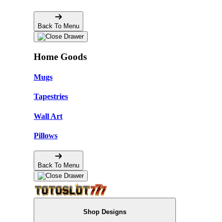
Back To Menu
Home Goods
Mugs
Tapestries
Wall Art
Pillows
Back To Menu
Shop Designs