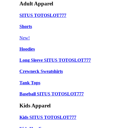
Adult Apparel
SITUS TOTOSLOT777
Shorts
New!
Hoodies
Long Sleeve SITUS TOTOSLOT777
Crewneck Sweatshirts
Tank Tops
Baseball SITUS TOTOSLOT777
Kids Apparel
Kids SITUS TOTOSLOT777