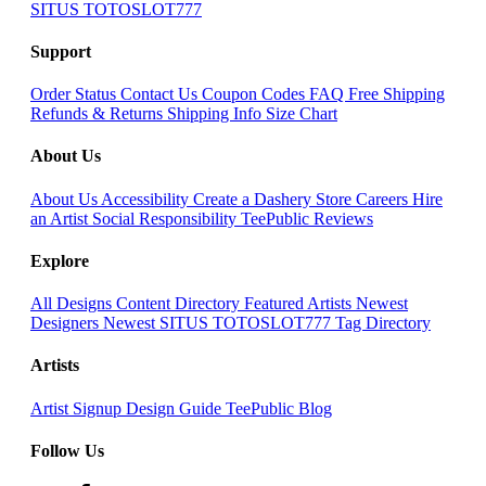
SITUS TOTOSLOT777
Support
Order Status
Contact Us
Coupon Codes
FAQ
Free Shipping
Refunds & Returns
Shipping Info
Size Chart
About Us
About Us
Accessibility
Create a Dashery Store
Careers
Hire
an Artist
Social Responsibility
TeePublic Reviews
Explore
All Designs
Content Directory
Featured Artists
Newest
Designers
Newest SITUS TOTOSLOT777
Tag Directory
Artists
Artist Signup
Design Guide
TeePublic Blog
Follow Us