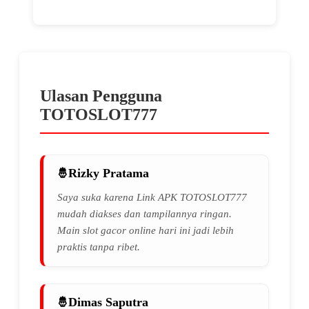
Ulasan Pengguna
TOTOSLOT777
Rizky Pratama
Saya suka karena Link APK TOTOSLOT777
mudah diakses dan tampilannya ringan.
Main slot gacor online hari ini jadi lebih
praktis tanpa ribet.
Dimas Saputra