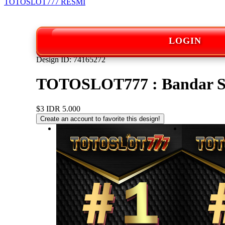
TOTOSLOT777 RESMI
LOGIN
Design ID: 74165272
TOTOSLOT777 : Bandar Sl
$3
IDR 5.000
Create an account to favorite this design!