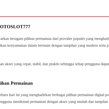
if TOTOSLOT777
rkan beragam pilihan permainan dari provider populer yang menghadi
erikan kenyamanan dalam bermain dengan tampilan yang modern serta p
n akses yang cepat, stabil, dan praktis sehingga setiap pengguna dap
lihan Permainan
terbaru hari ini yang menghadirkan berbagai pilihan permainan digital
u pengguna menikmati permainan dengan akses yang mudah dan tampila