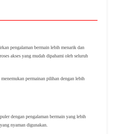
rkan pengalaman bermain lebih menarik dan
roses akses yang mudah dipahami oleh seluruh
at menemukan permainan pilihan dengan lebih
 populer dengan pengalaman bermain yang lebih
n yang nyaman digunakan.