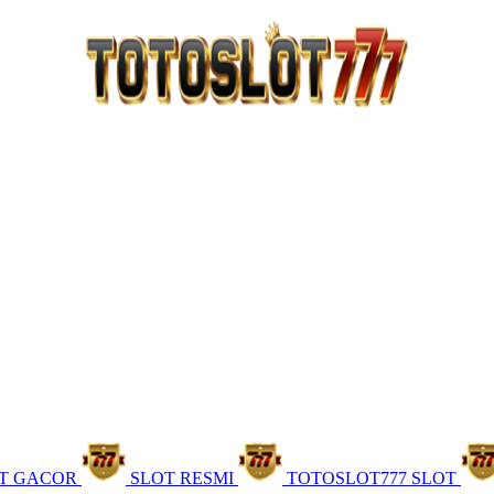
T GACOR
SLOT RESMI
TOTOSLOT777 SLOT