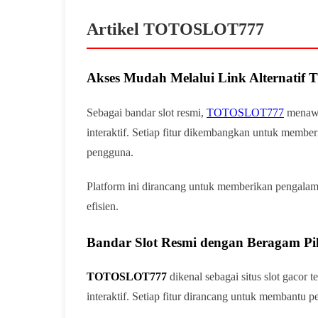
Artikel TOTOSLOT777
Akses Mudah Melalui Link Alternat
Sebagai bandar slot resmi,
TOTOSLOT777
menawa
interaktif. Setiap fitur dikembangkan untuk memb
pengguna.
Platform ini dirancang untuk memberikan pengalama
efisien.
Bandar Slot Resmi dengan Beragam Pi
TOTOSLOT777
dikenal sebagai situs slot gacor 
interaktif. Setiap fitur dirancang untuk membant