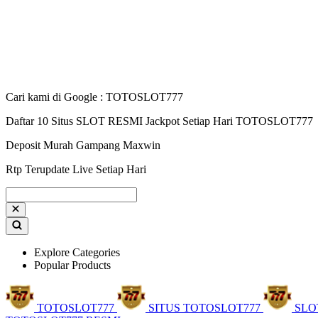
Cari kami di Google : TOTOSLOT777
Daftar 10 Situs SLOT RESMI Jackpot Setiap Hari TOTOSLOT777
Deposit Murah Gampang Maxwin
Rtp Terupdate Live Setiap Hari
Explore Categories
Popular Products
TOTOSLOT777
SITUS TOTOSLOT777
SLO