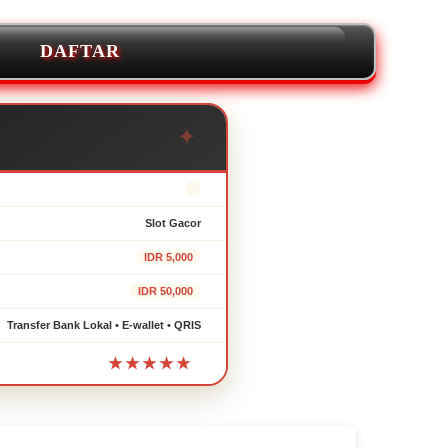
DAFTAR
Slot Gacor
IDR 5,000
IDR 50,000
Transfer Bank Lokal • E-wallet • QRIS