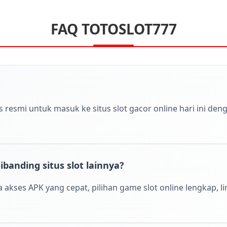
FAQ TOTOSLOT777
resmi untuk masuk ke situs slot gacor online hari ini den
anding situs slot lainnya?
es APK yang cepat, pilihan game slot online lengkap, link