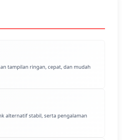
gan tampilan ringan, cepat, dan mudah
 alternatif stabil, serta pengalaman