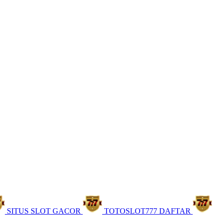
SITUS SLOT GACOR
TOTOSLOT777 DAFTAR