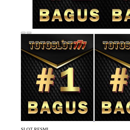
SLOT RESMI