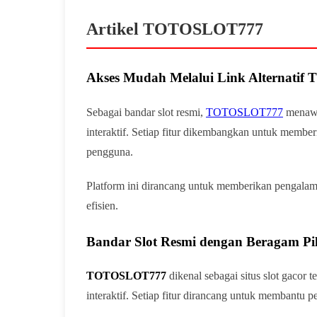
Artikel TOTOSLOT777
Akses Mudah Melalui Link Alternat
Sebagai bandar slot resmi,
TOTOSLOT777
menawa
interaktif. Setiap fitur dikembangkan untuk memb
pengguna.
Platform ini dirancang untuk memberikan pengalama
efisien.
Bandar Slot Resmi dengan Beragam Pi
TOTOSLOT777
dikenal sebagai situs slot gacor 
interaktif. Setiap fitur dirancang untuk membant