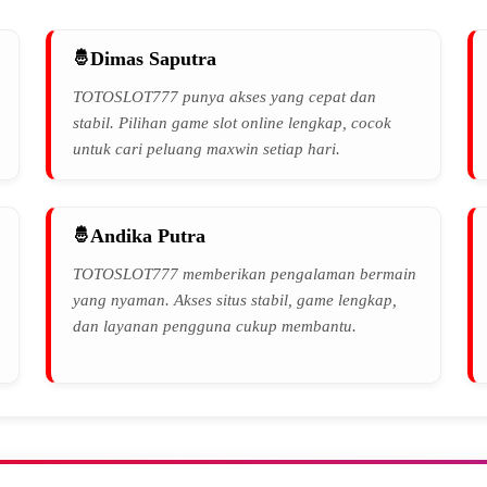
Dimas Saputra
TOTOSLOT777 punya akses yang cepat dan
stabil. Pilihan game slot online lengkap, cocok
untuk cari peluang maxwin setiap hari.
Andika Putra
TOTOSLOT777 memberikan pengalaman bermain
yang nyaman. Akses situs stabil, game lengkap,
dan layanan pengguna cukup membantu.