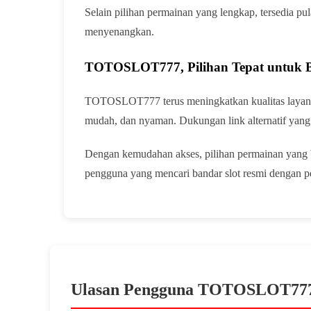
Selain pilihan permainan yang lengkap, tersedia 
menyenangkan.
TOTOSLOT777, Pilihan Tepat untuk
TOTOSLOT777 terus meningkatkan kualitas layana
mudah, dan nyaman. Dukungan link alternatif yang
Dengan kemudahan akses, pilihan permainan yang b
pengguna yang mencari bandar slot resmi dengan 
Ulasan Pengguna TOTOSLOT77