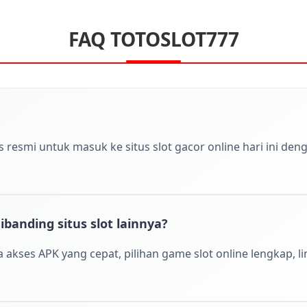
FAQ TOTOSLOT777
resmi untuk masuk ke situs slot gacor online hari ini den
anding situs slot lainnya?
es APK yang cepat, pilihan game slot online lengkap, link