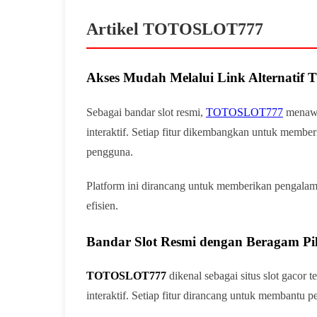
Artikel TOTOSLOT777
Akses Mudah Melalui Link Alternat
Sebagai bandar slot resmi,
TOTOSLOT777
menawa
interaktif. Setiap fitur dikembangkan untuk memb
pengguna.
Platform ini dirancang untuk memberikan pengalama
efisien.
Bandar Slot Resmi dengan Beragam Pi
TOTOSLOT777
dikenal sebagai situs slot gacor 
interaktif. Setiap fitur dirancang untuk membant