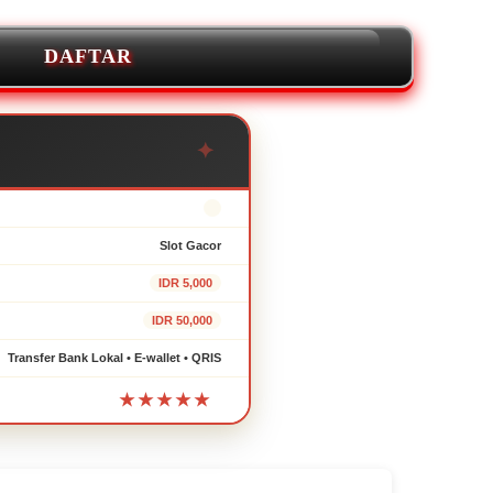
DAFTAR
Slot Gacor
IDR 5,000
IDR 50,000
Transfer Bank Lokal • E-wallet • QRIS