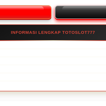
INFORMASI LENGKAP TOTOSLOT777