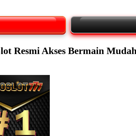
ot Resmi Akses Bermain Muda