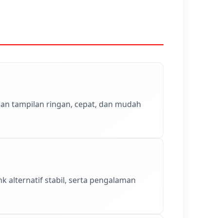
gan tampilan ringan, cepat, dan mudah
 alternatif stabil, serta pengalaman