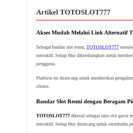
Artikel TOTOSLOT777
Akses Mudah Melalui Link Alternat
Sebagai bandar slot resmi,
TOTOSLOT777
menawa
interaktif. Setiap fitur dikembangkan untuk memb
pengguna.
Platform ini dirancang untuk memberikan pengalama
efisien.
Bandar Slot Resmi dengan Beragam Pi
TOTOSLOT777
dikenal sebagai situs slot gacor 
interaktif. Setiap fitur dirancang untuk membant