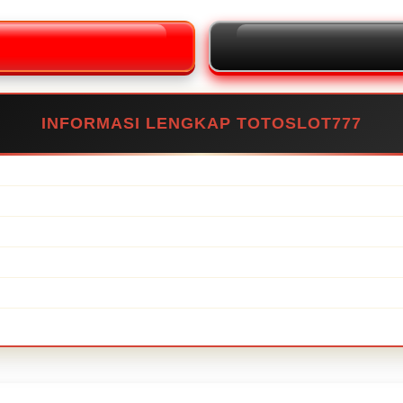
INFORMASI LENGKAP TOTOSLOT777