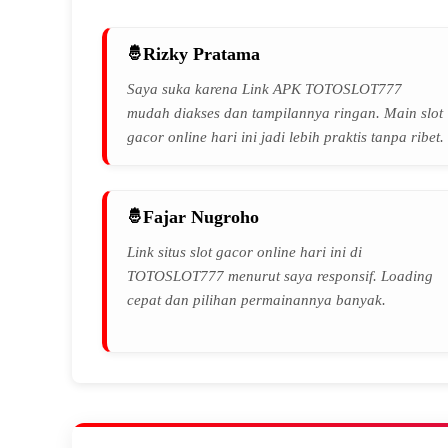
Rizky Pratama
Saya suka karena Link APK TOTOSLOT777
mudah diakses dan tampilannya ringan. Main slot
gacor online hari ini jadi lebih praktis tanpa ribet.
Fajar Nugroho
Link situs slot gacor online hari ini di
TOTOSLOT777 menurut saya responsif. Loading
cepat dan pilihan permainannya banyak.