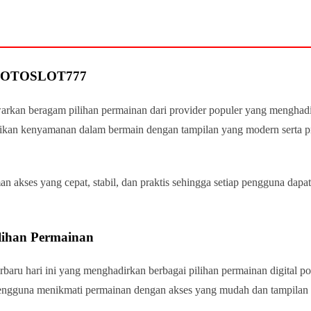
if TOTOSLOT777
rkan beragam pilihan permainan dari provider populer yang menghadi
erikan kenyamanan dalam bermain dengan tampilan yang modern serta p
n akses yang cepat, stabil, dan praktis sehingga setiap pengguna dap
lihan Permainan
terbaru hari ini yang menghadirkan berbagai pilihan permainan digital
u pengguna menikmati permainan dengan akses yang mudah dan tampila