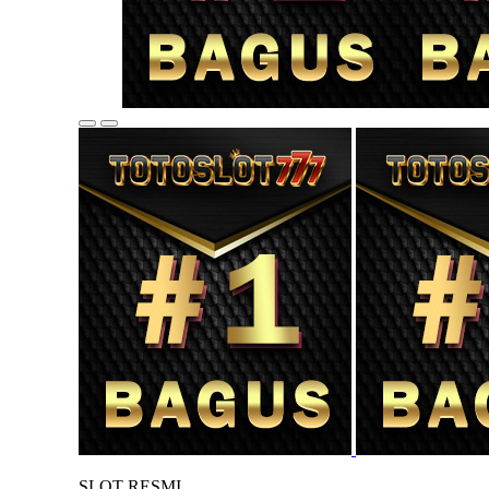
SLOT RESMI