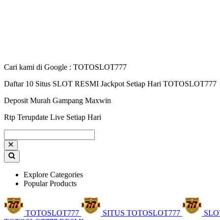
Cari kami di Google : TOTOSLOT777
Daftar 10 Situs SLOT RESMI Jackpot Setiap Hari TOTOSLOT777
Deposit Murah Gampang Maxwin
Rtp Terupdate Live Setiap Hari
Explore Categories
Popular Products
TOTOSLOT777
SITUS TOTOSLOT777
SLO