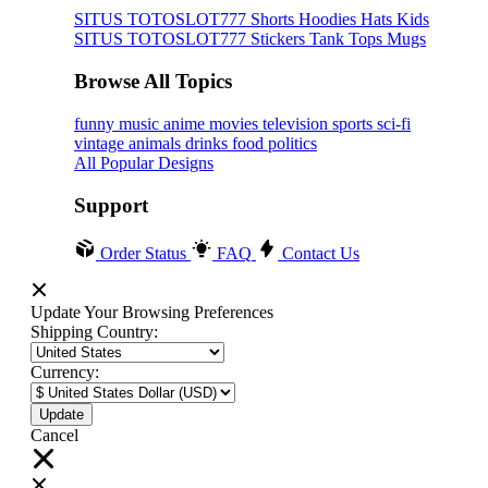
SITUS TOTOSLOT777
Shorts
Hoodies
Hats
Kids
SITUS TOTOSLOT777
Stickers
Tank Tops
Mugs
Browse All Topics
funny
music
anime
movies
television
sports
sci-fi
vintage
animals
drinks
food
politics
All Popular Designs
Support
Order Status
FAQ
Contact Us
Update Your Browsing Preferences
Shipping Country:
Currency:
Cancel