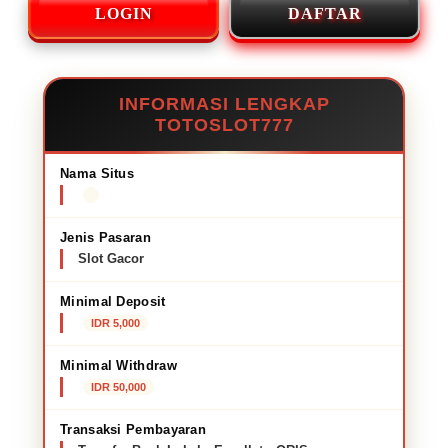
LOGIN
DAFTAR
INFORMASI LENGKAP
TOTOSLOT777
Nama Situs
Jenis Pasaran
Slot Gacor
Minimal Deposit
IDR 5,000
Minimal Withdraw
IDR 50,000
Transaksi Pembayaran