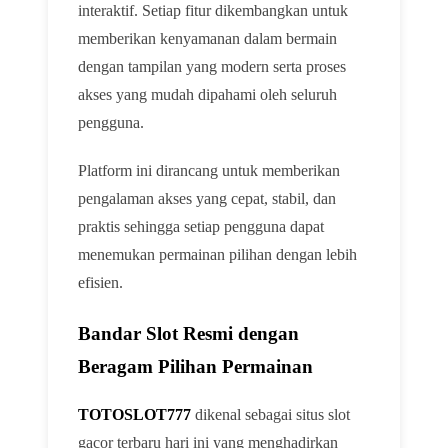
interaktif. Setiap fitur dikembangkan untuk
memberikan kenyamanan dalam bermain
dengan tampilan yang modern serta proses
akses yang mudah dipahami oleh seluruh
pengguna.
Platform ini dirancang untuk memberikan
pengalaman akses yang cepat, stabil, dan
praktis sehingga setiap pengguna dapat
menemukan permainan pilihan dengan lebih
efisien.
Bandar Slot Resmi dengan
Beragam Pilihan Permainan
TOTOSLOT777
dikenal sebagai situs slot
gacor terbaru hari ini yang menghadirkan