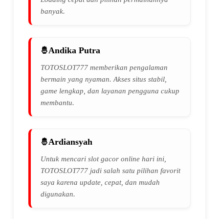
banyak.
Andika Putra
TOTOSLOT777 memberikan pengalaman
bermain yang nyaman. Akses situs stabil,
game lengkap, dan layanan pengguna cukup
membantu.
Ardiansyah
Untuk mencari slot gacor online hari ini,
TOTOSLOT777 jadi salah satu pilihan favorit
saya karena update, cepat, dan mudah
digunakan.