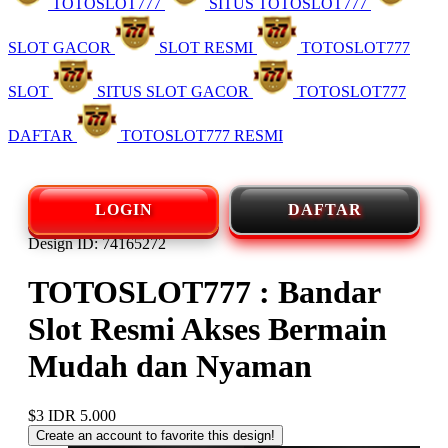
TOTOSLOT777
SITUS TOTOSLOT777
SLOT GACOR
SLOT RESMI
TOTOSLOT777
SLOT
SITUS SLOT GACOR
TOTOSLOT777
DAFTAR
TOTOSLOT777 RESMI
LOGIN
DAFTAR
Design ID: 74165272
TOTOSLOT777 : Bandar
Slot Resmi Akses Bermain
Mudah dan Nyaman
$3
IDR 5.000
Create an account to favorite this design!