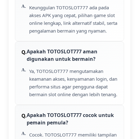
Keunggulan TOTOSLOT777 ada pada
akses APK yang cepat, pilihan game slot
online lengkap, link alternatif stabil, serta
pengalaman bermain yang nyaman.
Apakah TOTOSLOT777 aman
digunakan untuk bermain?
Ya, TOTOSLOT777 mengutamakan
keamanan akses, kenyamanan login, dan
performa situs agar pengguna dapat
bermain slot online dengan lebih tenang.
Apakah TOTOSLOT777 cocok untuk
pemain pemula?
Cocok. TOTOSLOT777 memiliki tampilan