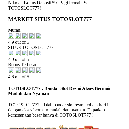
Nikmati
Bonus Deposit 5%
Bagi Pemain Setia
TOTOSLOT777!
MARKET SITUS TOTOSLOT777
Murah!
4.9 out of 5
SITUS TOTOSLOT777
4.9 out of 5
Bonus Terbesar
4.6 out of 5
TOTOSLOT777 : Bandar Slot Resmi Akses Bermain
Mudah dan Nyaman
TOTOSLOT777 adalah bandar slot resmi terbaik hari ini
dengan akses bermain mudah dan nyaman. Dapatkan
kemenangan besar hanya di TOTOSLOT777 !